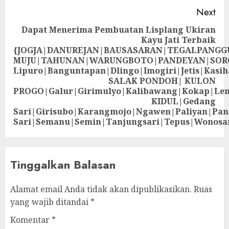
Next
Dapat Menerima Pembuatan Lisplang Ukiran
Kayu Jati Terbaik
{JOGJA|DANUREJAN|BAUSASARAN|TEGALPANG
MUJU|TAHUNAN|WARUNGBOTO|PANDEYAN|SOR
Lipuro|Banguntapan|Dlingo|Imogiri|Jetis
SALAK PONDOH| KULON
PROGO|Galur|Girimulyo|Kalibawang|Kokap|Le
KIDUL|Gedang
Sari|Girisubo|Karangmojo|Ngawen|Paliyan|Pa
Sari|Semanu|Semin|Tanjungsari|Tepus|Wonosa
Tinggalkan Balasan
Alamat email Anda tidak akan dipublikasikan.
Ruas
yang wajib ditandai
*
Komentar
*