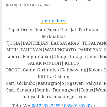
KANJEN
MARET 29, 2021
[pgp_galery]
Dapat Order Bilah Papan Ukir Jati Perhutani
Berkualitas
{JOGJA|DANUREJAN|BAUSASARAN|TEGALPA
MUJU|TAHUNAN|WARUNGBOTO|PANDEYAN|S
Lipuro|Banguntapan|Dlingo|Imogiri|Jeti
SALAK PONDOH| KULON
PROGO|Galur|Girimulyo|Kalibawang|Kokap|
KIDUL|Gedang
Sari|Girisubo|Karangmojo|Ngawen|Paliyan|P
Sari|Semanu|Semin|Tanjungsari|Tepus|Wono
– hanya di karyaanaknegeri.com
Telp. WA
081225723489
/
085801557407
/