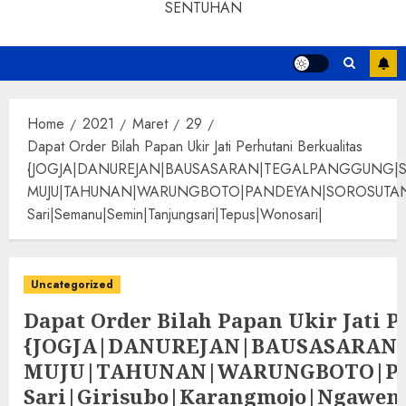
SENTUHAN
Home
2021
Maret
29
Dapat Order Bilah Papan Ukir Jati Perhutani Berkualitas
{JOGJA|DANUREJAN|BAUSASARAN|TEGALPANGGUNG|
MUJU|TAHUNAN|WARUNGBOTO|PANDEYAN|SOROSUTAN|GIWANG
Sari|Semanu|Semin|Tanjungsari|Tepus|Wonosari|
Uncategorized
Dapat Order Bilah Papan Ukir Jati P
{JOGJA|DANUREJAN|BAUSASARA
MUJU|TAHUNAN|WARUNGBOTO|PAND
Sari|Girisubo|Karangmojo|Ngawen