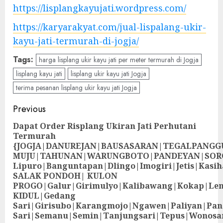
https://lisplangkayujati.wordpress.com/
https://karyarakyat.com/jual-lispalang-ukir-
kayu-jati-termurah-di-jogja/
Tags:
harga lisplang ukir kayu jati per meter termurah di Jogja
lisplang kayu jati
lisplang ukir kayu jati Jogja
terima pesanan lisplang ukir kayu jati Jogja
Previous
Dapat Order Risplang Ukiran Jati Perhutani
Termurah
{JOGJA|DANUREJAN|BAUSASARAN|TEGALPANG
MUJU|TAHUNAN|WARUNGBOTO|PANDEYAN|SOR
Lipuro|Banguntapan|Dlingo|Imogiri|Jetis
SALAK PONDOH| KULON
PROGO|Galur|Girimulyo|Kalibawang|Kokap|Le
KIDUL|Gedang
Sari|Girisubo|Karangmojo|Ngawen|Paliyan|Pa
Sari|Semanu|Semin|Tanjungsari|Tepus|Wonosa