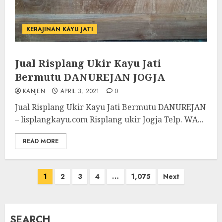
KERAJINAN KAYU JATI
Jual Risplang Ukir Kayu Jati
Bermutu DANUREJAN JOGJA
KANJEN
APRIL 3, 2021
0
Jual Risplang Ukir Kayu Jati Bermutu DANUREJAN
– lisplangkayu.com Risplang ukir Jogja Telp. WA...
READ MORE
1
2
3
4
…
1,075
Next
SEARCH