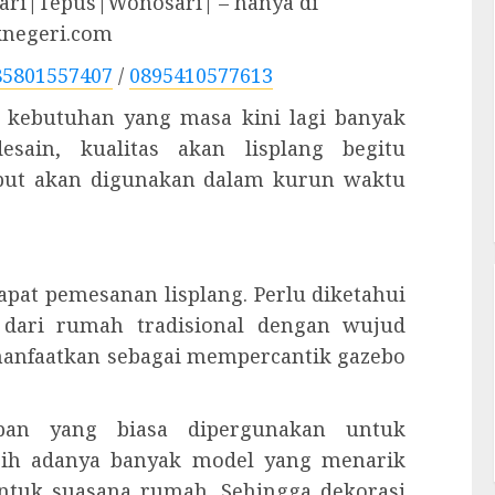
ri|Tepus|Wonosari| – hanya di
knegeri.com
85801557407
/
0895410577613
ah kebutuhan yang masa kini lagi banyak
esain, kualitas akan lisplang begitu
ebut akan digunakan dalam kurun waktu
apat pemesanan lisplang. Perlu diketahui
dari rumah tradisional dengan wujud
dimanfaatkan sebagai mempercantik gazebo
apan yang biasa dipergunakan untuk
bih adanya banyak model yang menarik
ntuk suasana rumah. Sehingga dekorasi