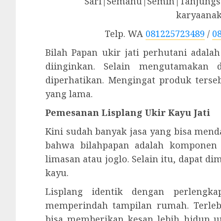
Sari|Semanu|Semin|Tanjungsa
karyaana
Telp. WA
081225723489
/
0
Bilah Papan ukir jati perhutani adal
diinginkan. Selain mengutamakan d
diperhatikan. Mengingat produk ters
yang lama.
Pemesanan Lisplang Ukir Kayu Jati
Kini sudah banyak jasa yang bisa mend
bahwa bilahpapan adalah komponen 
limasan atau joglo. Selain itu, dapat 
kayu.
Lisplang identik dengan perlengk
memperindah tampilan rumah. Terle
bisa memberikan kesan lebih hidup u