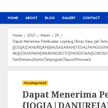
HOME
ABOUT
BLOG
GALERY
CONTACT
Home
2021
Maret
29
Dapat Menerima Pembuatan Lisplang Ukiran Kayu Jati Terb
{JOGJA|DANUREJAN|BAUSASARAN|TEGALPANGGU
MUJU|TAHUNAN|WARUNGBOTO|PANDEYAN|SOROSUTAN|GIW
Sari|Semanu|Semin|Tanjungsari|Tepus|Wonosari|
Uncategorized
Dapat Menerima Pe
{JOGJA|DANUREJ