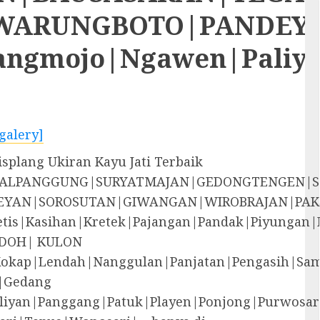
RUNGBOTO|PANDEYAN|S
rangmojo|Ngawen|Paliy
galery]
plang Ukiran Kayu Jati Terbaik
EGALPANGGUNG|SURYATMAJAN|GEDONGTENGEN|
YAN|SOROSUTAN|GIWANGAN|WIROBRAJAN|PAK
i|Jetis|Kasihan|Kretek|Pajangan|Pandak|P
DOH| KULON
Kokap|Lendah|Nanggulan|Panjatan|Pengasih|S
|Gedang
liyan|Panggang|Patuk|Playen|Ponjong|Purwosar