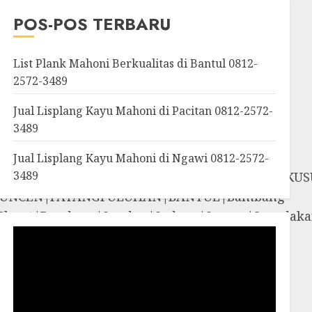
OROSUTAN|GIWANGAN|W
POS-POS TERBARU
an|Panggang|Patuk|Pla
List Plank Mahoni Berkualitas di Bantul 0812-
2572-3489
Jual Lisplang Kayu Mahoni di Pacitan 0812-2572-
3489
Jual Lisplang Kayu Mahoni di Ngawi 0812-2572-
3489
SOSROMENDURAN|PRINGGOKUSUMAN|GONDOKUS
UNCEN|PATANGPULUHAN|BANTUL|Bambang
iyungan|Pleret|Pundong|Sanden|Sedayu|Sew
amigaluh|Sentolo|Temon|Wates|GUNUNG
i|Rongkop|Sapto