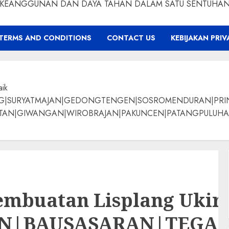
KEANGGUNAN DAN DAYA TAHAN DALAM SATU SENTUHA
TERMS AND CONDITIONS
CONTACT US
KEBIJAKAN PRIV
aik
NG|SURYATMAJAN|GEDONGTENGEN|SOSROMENDURAN|PRI
ANGAN|WIROBRAJAN|PAKUNCEN|PATANGPULUHAN|BANTUL|Bamban
mbuatan Lisplang Ukiran
AN|BAUSASARAN|TEG