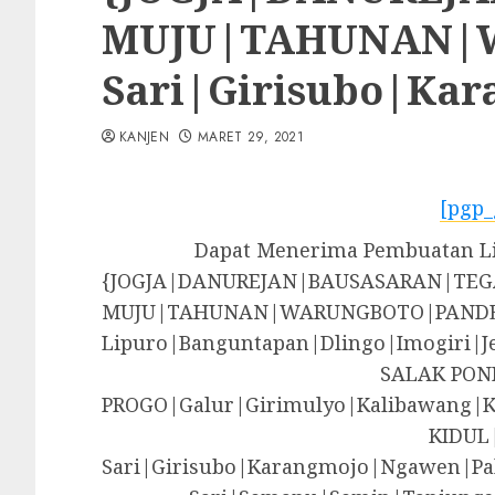
MUJU|TAHUNAN|WA
Sari|Girisubo|Ka
KANJEN
MARET 29, 2021
[pgp_
Dapat Menerima Pembuatan Lis
{JOGJA|DANUREJAN|BAUSASARAN|T
MUJU|TAHUNAN|WARUNGBOTO|PANDE
Lipuro|Banguntapan|Dlingo|Imogir
SALAK PON
PROGO|Galur|Girimulyo|Kalibawang|
KIDUL
Sari|Girisubo|Karangmojo|Ngawen|Pa