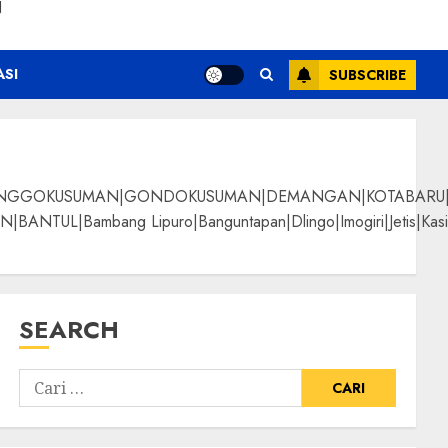
N
ASI
SUBSCRIBE
NGGOKUSUMAN|GONDOKUSUMAN|DEMANGAN|KOTABARU|KLI
g Lipuro|Banguntapan|Dlingo|Imogiri|Jetis|Kasihan|Kre
SEARCH
 Kayu Jati Terbaik
ALPANGGUNG|SURYATM