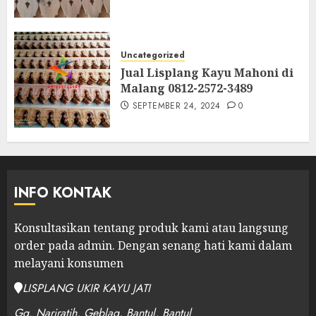
Uncategorized
Jual Lisplang Kayu Mahoni di
Malang 0812-2572-3489
SEPTEMBER 24, 2024
0
INFO KONTAK
Konsultasikan tentang produk kami atau langsung
order pada admin.
Dengan senang hati kami dalam
melayani konsumen
LISPLANG UKIR KAYU JATI
Gg. Nariratih, Geblag, Bantul, Bantul