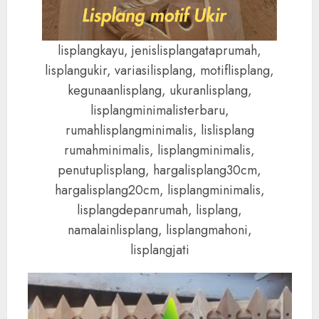
lisplangkayu, jenislisplangataprumah,
lisplangukir, variasilisplang, motiflisplang,
kegunaanlisplang, ukuranlisplang,
lisplangminimalisterbaru,
rumahlisplangminimalis, lislisplang
rumahminimalis, lisplangminimalis,
penutuplisplang, hargalisplang30cm,
hargalisplang20cm, lisplangminimalis,
lisplangdepanrumah, lisplang,
namalainlisplang, lisplangmahoni,
lisplangjati