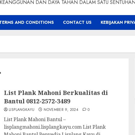
KEANGGUNAN DAN DAYA TAHAN DALAM SATU SENTUHA
TERMS AND CONDITIONS
CONTACT US
KEBIJAKAN PRIV
4
List Plank Mahoni Berkualitas di
Bantul 0812-2572-3489
LISPLANGKAYU
NOVEMBER 9, 2024
0
List Plank Mahoni Bantul –
lisplangmahoni.lisplangkayu.com List Plank
Mahoni Bantul Penyedia Lisplang Kayu di...