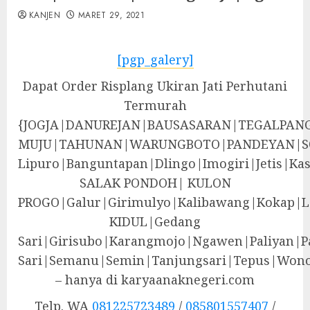
KANJEN
MARET 29, 2021
[pgp_galery]
Dapat Order Risplang Ukiran Jati Perhutani
Termurah
{JOGJA|DANUREJAN|BAUSASARAN|TEGALPA
MUJU|TAHUNAN|WARUNGBOTO|PANDEYAN|S
Lipuro|Banguntapan|Dlingo|Imogiri|Jeti
SALAK PONDOH| KULON
PROGO|Galur|Girimulyo|Kalibawang|Kokap|
KIDUL|Gedang
Sari|Girisubo|Karangmojo|Ngawen|Paliyan|P
Sari|Semanu|Semin|Tanjungsari|Tepus|Wono
– hanya di karyaanaknegeri.com
Telp. WA
081225723489
/
085801557407
/