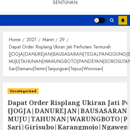
SENTUHAN
Home
2021
Maret
29
Dapat Order Risplang Ukiran Jati Perhutani Termurah
{JOGJA|DANUREJAN|BAUSASARAN|TEGALPANGGUNG|
MUJU|TAHUNAN|WARUNGBOTO|PANDEYAN|SOROSUTAN|GIWANG
Sari|Semanu|Semin|Tanjungsari|Tepus|Wonosari|
Uncategorized
Dapat Order Risplang Ukiran Jati P
{JOGJA|DANUREJAN|BAUSASARA
MUJU|TAHUNAN|WARUNGBOTO|PAND
Sari|Girisubo|Karangmojo|Ngawen