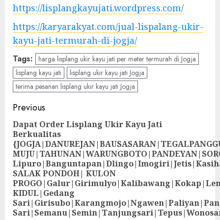
https://lisplangkayujati.wordpress.com/
https://karyarakyat.com/jual-lispalang-ukir-
kayu-jati-termurah-di-jogja/
Tags:
harga lisplang ukir kayu jati per meter termurah di Jogja
lisplang kayu jati
lisplang ukir kayu jati Jogja
terima pesanan lisplang ukir kayu jati Jogja
Previous
Dapat Order Lisplang Ukir Kayu Jati
Berkualitas
{JOGJA|DANUREJAN|BAUSASARAN|TEGALPANG
MUJU|TAHUNAN|WARUNGBOTO|PANDEYAN|SOR
Lipuro|Banguntapan|Dlingo|Imogiri|Jetis
SALAK PONDOH| KULON
PROGO|Galur|Girimulyo|Kalibawang|Kokap|Le
KIDUL|Gedang
Sari|Girisubo|Karangmojo|Ngawen|Paliyan|Pa
Sari|Semanu|Semin|Tanjungsari|Tepus|Wonosa