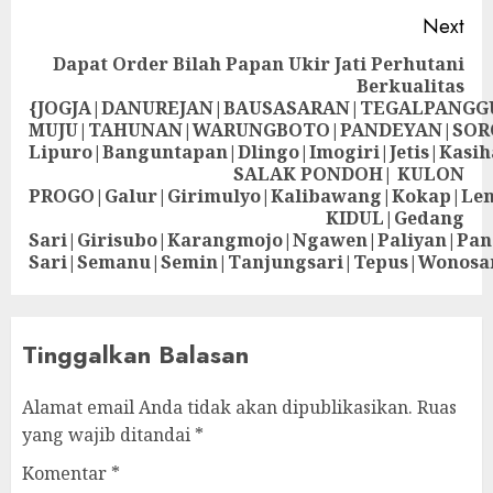
Next
Dapat Order Bilah Papan Ukir Jati Perhutani
Berkualitas
{JOGJA|DANUREJAN|BAUSASARAN|TEGALPANG
MUJU|TAHUNAN|WARUNGBOTO|PANDEYAN|SOR
Lipuro|Banguntapan|Dlingo|Imogiri|Jetis
SALAK PONDOH| KULON
PROGO|Galur|Girimulyo|Kalibawang|Kokap|Le
KIDUL|Gedang
Sari|Girisubo|Karangmojo|Ngawen|Paliyan|Pa
Sari|Semanu|Semin|Tanjungsari|Tepus|Wonosa
Tinggalkan Balasan
Alamat email Anda tidak akan dipublikasikan.
Ruas
yang wajib ditandai
*
Komentar
*