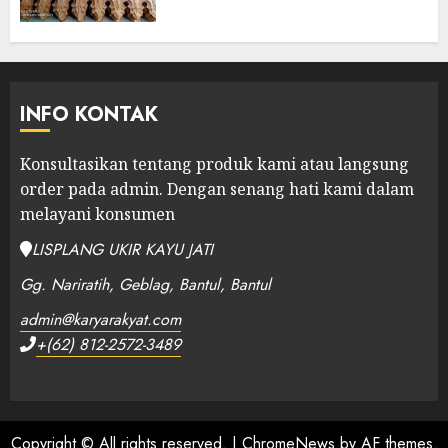
INFO KONTAK
Konsultasikan tentang produk kami atau langsung
order pada admin.
Dengan senang hati kami dalam
melayani konsumen
LISPLANG UKIR KAYU JATI
Gg. Nariratih, Geblag, Bantul, Bantul
admin@karyarakyat.com
+(62) 812-2572-3489
Copyright © All rights reserved.
|
ChromeNews
by AF themes.