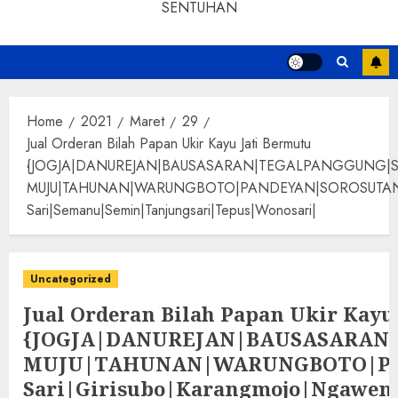
SENTUHAN
Home
2021
Maret
29
Jual Orderan Bilah Papan Ukir Kayu Jati Bermutu
{JOGJA|DANUREJAN|BAUSASARAN|TEGALPANGGUNG|
MUJU|TAHUNAN|WARUNGBOTO|PANDEYAN|SOROSUTAN|GIWANG
Sari|Semanu|Semin|Tanjungsari|Tepus|Wonosari|
Uncategorized
Jual Orderan Bilah Papan Ukir Kayu
{JOGJA|DANUREJAN|BAUSASARA
MUJU|TAHUNAN|WARUNGBOTO|PAND
Sari|Girisubo|Karangmojo|Ngawen