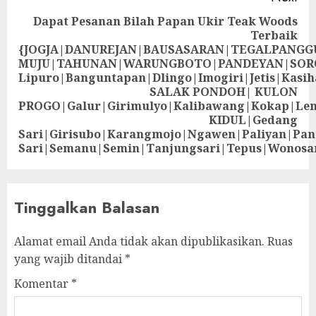
Dapat Pesanan Bilah Papan Ukir Teak Woods
Terbaik
{JOGJA|DANUREJAN|BAUSASARAN|TEGALPANG
MUJU|TAHUNAN|WARUNGBOTO|PANDEYAN|SOR
Lipuro|Banguntapan|Dlingo|Imogiri|Jetis
SALAK PONDOH| KULON
PROGO|Galur|Girimulyo|Kalibawang|Kokap|Le
KIDUL|Gedang
Sari|Girisubo|Karangmojo|Ngawen|Paliyan|Pa
Sari|Semanu|Semin|Tanjungsari|Tepus|Wonosa
Tinggalkan Balasan
Alamat email Anda tidak akan dipublikasikan.
Ruas
yang wajib ditandai
*
Komentar
*