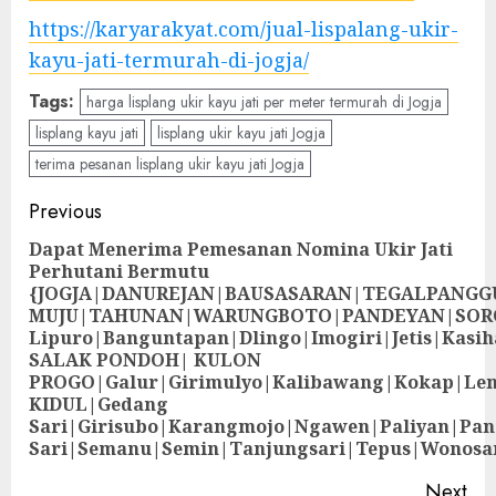
https://karyarakyat.com/jual-lispalang-ukir-
kayu-jati-termurah-di-jogja/
Tags:
harga lisplang ukir kayu jati per meter termurah di Jogja
lisplang kayu jati
lisplang ukir kayu jati Jogja
terima pesanan lisplang ukir kayu jati Jogja
Previous
Dapat Menerima Pemesanan Nomina Ukir Jati
Perhutani Bermutu
{JOGJA|DANUREJAN|BAUSASARAN|TEGALPANG
MUJU|TAHUNAN|WARUNGBOTO|PANDEYAN|SOR
Lipuro|Banguntapan|Dlingo|Imogiri|Jetis
SALAK PONDOH| KULON
PROGO|Galur|Girimulyo|Kalibawang|Kokap|Le
KIDUL|Gedang
Sari|Girisubo|Karangmojo|Ngawen|Paliyan|Pa
Sari|Semanu|Semin|Tanjungsari|Tepus|Wonosa
Next