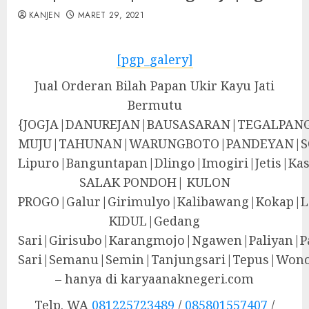
KANJEN
MARET 29, 2021
[pgp_galery]
Jual Orderan Bilah Papan Ukir Kayu Jati
Bermutu
{JOGJA|DANUREJAN|BAUSASARAN|TEGALPA
MUJU|TAHUNAN|WARUNGBOTO|PANDEYAN|S
Lipuro|Banguntapan|Dlingo|Imogiri|Jeti
SALAK PONDOH| KULON
PROGO|Galur|Girimulyo|Kalibawang|Kokap|
KIDUL|Gedang
Sari|Girisubo|Karangmojo|Ngawen|Paliyan|P
Sari|Semanu|Semin|Tanjungsari|Tepus|Wono
– hanya di karyaanaknegeri.com
Telp. WA
081225723489
/
085801557407
/