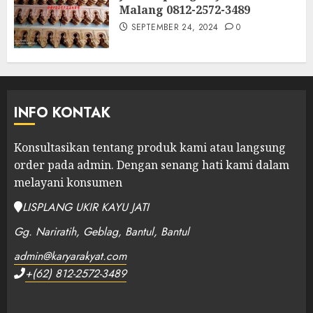
Malang 0812-2572-3489
SEPTEMBER 24, 2024
0
INFO KONTAK
Konsultasikan tentang produk kami atau langsung
order pada admin.
Dengan senang hati kami dalam
melayani konsumen
LISPLANG UKIR KAYU JATI
Gg. Nariratih, Geblag, Bantul, Bantul
admin@karyarakyat.com
+(62) 812-2572-3489