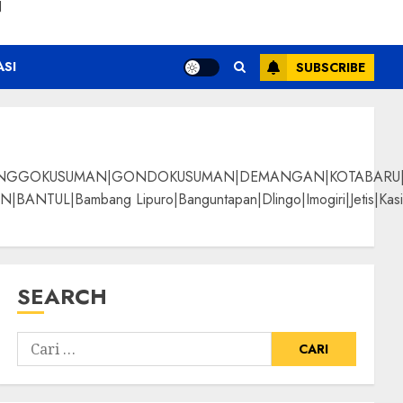
N
ASI
SUBSCRIBE
NGGOKUSUMAN|GONDOKUSUMAN|DEMANGAN|KOTABARU|KLI
g Lipuro|Banguntapan|Dlingo|Imogiri|Jetis|Kasihan|Kre
SEARCH
ati Perhutani Bermutu
ALPANGGUNG|SURYATM