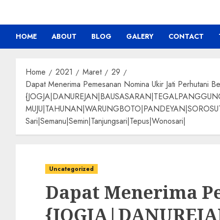
HOME
ABOUT
BLOG
GALERY
CONTACT
Home
2021
Maret
29
Dapat Menerima Pemesanan Nomina Ukir Jati Perhutani B
{JOGJA|DANUREJAN|BAUSASARAN|TEGALPANGGU
MUJU|TAHUNAN|WARUNGBOTO|PANDEYAN|SOROSUTAN|GIW
Sari|Semanu|Semin|Tanjungsari|Tepus|Wonosari|
Uncategorized
Dapat Menerima Pe
{JOGJA|DANUREJ