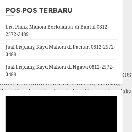
OROSUTAN|GIWANGAN|W
POS-POS TERBARU
an|Panggang|Patuk|Pla
List Plank Mahoni Berkualitas di Bantul 0812-
2572-3489
Jual Lisplang Kayu Mahoni di Pacitan 0812-2572-
3489
Jual Lisplang Kayu Mahoni di Ngawi 0812-2572-
3489
SOSROMENDURAN|PRINGGOKUSUMAN|GONDOKUS
UNCEN|PATANGPULUHAN|BANTUL|Bambang
iyungan|Pleret|Pundong|Sanden|Sedayu|Sew
amigaluh|Sentolo|Temon|Wates|GUNUNG
i|Rongkop|Sapto