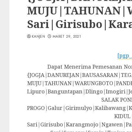
MUJU|TAHUNAN|WA
Sari|Girisubo|Ka
KANJEN
MARET 29, 2021
[pgp_
Dapat Menerima Pemesanan Nom
{JOGJA|DANUREJAN|BAUSASARAN|T
MUJU|TAHUNAN|WARUNGBOTO|PANDE
Lipuro|Banguntapan|Dlingo|Imogir
SALAK PON
PROGO|Galur|Girimulyo|Kalibawang|
KIDUL
Sari|Girisubo|Karangmojo|Ngawen|Pa