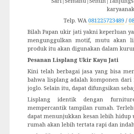
Sari|Semanu|Semin|Tanjungsa
karyaana
Telp. WA
081225723489
/
0
Bilah Papan ukir jati yakni keperluan y
mengunggulkan motif, mutu akan lis
produk itu akan digunakan dalam kuru
Pesanan Lisplang Ukir Kayu Jati
Kini telah berbagai jasa yang bisa me
bahwa lisplang adalah komponen dari
joglo. Selain itu, dapat difungsikan s
Lisplang identik dengan furnitu
mempercantik tampilan rumah. Terleb
dapat menunjukkan kesan lebih hidup 
rumah akan lebih tertata rapi dan indah