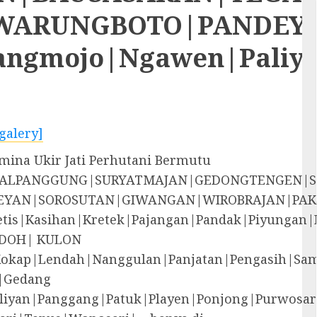
RUNGBOTO|PANDEYAN|S
rangmojo|Ngawen|Paliy
galery]
ina Ukir Jati Perhutani Bermutu
EGALPANGGUNG|SURYATMAJAN|GEDONGTENGEN|
YAN|SOROSUTAN|GIWANGAN|WIROBRAJAN|PAK
i|Jetis|Kasihan|Kretek|Pajangan|Pandak|P
DOH| KULON
Kokap|Lendah|Nanggulan|Panjatan|Pengasih|S
|Gedang
liyan|Panggang|Patuk|Playen|Ponjong|Purwosar