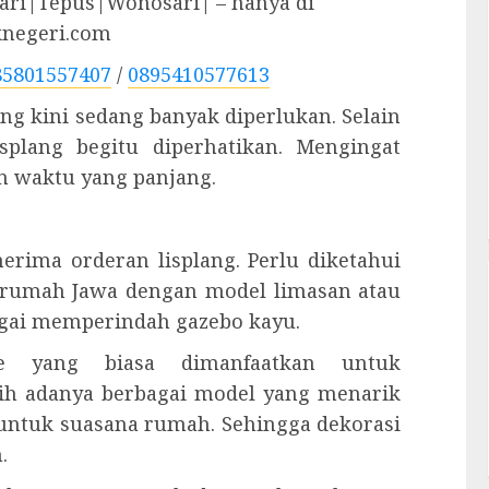
ri|Tepus|Wonosari| – hanya di
knegeri.com
85801557407
/
0895410577613
ang kini sedang banyak diperlukan. Selain
plang begitu diperhatikan. Mengingat
n waktu yang panjang.
nerima orderan lisplang. Perlu diketahui
 rumah Jawa dengan model limasan atau
ebagai memperindah gazebo kayu.
re yang biasa dimanfaatkan untuk
ih adanya berbagai model yang menarik
untuk suasana rumah. Sehingga dekorasi
.