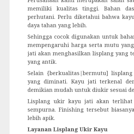
Perusahaan kami merupakan salah satu
memiliki kualitas tinggi. Bahan d
perhutani. Perlu diketahui bahwa kay
daya tahan yang lebih.
Sehingga cocok digunakan untuk bahan
mempengaruhi harga serta mutu yang 
jati akan menghasilkan lisplang yang t
yang antik.
Selain {berkualitas|bermutu] lisplan
yang diminati. Kayu jati terkenal d
demikian mudah untuk diukir sesuai d
Lisplang ukir kayu jati akan terliha
sempurna. Finishing tersebut biasanya
lebih apik.
Layanan Lisplang Ukir Kayu