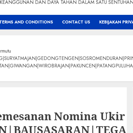
KEANGGUNAN DAN DAYA TAHAN DALAM SATU SENTUHA
TERMS AND CONDITIONS
CONTACT US
KEBIJAKAN PRIV
ermutu
NG|SURYATMAJAN|GEDONGTENGEN|SOSROMENDURAN|PRI
ANGAN|WIROBRAJAN|PAKUNCEN|PATANGPULUHAN|BANTUL|Bamban
mesanan Nomina Ukir J
AN|BAUSASARAN|TEG