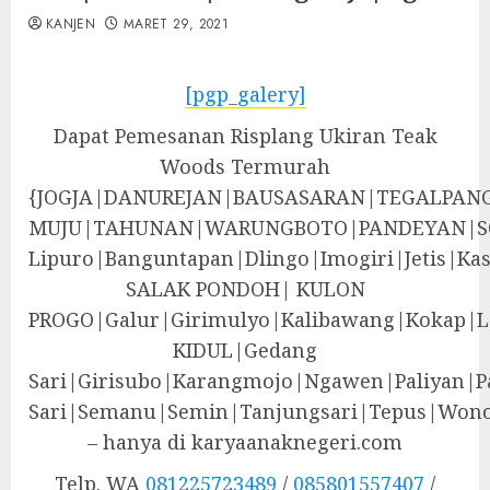
KANJEN
MARET 29, 2021
[pgp_galery]
Dapat Pemesanan Risplang Ukiran Teak
Woods Termurah
{JOGJA|DANUREJAN|BAUSASARAN|TEGALPA
MUJU|TAHUNAN|WARUNGBOTO|PANDEYAN|S
Lipuro|Banguntapan|Dlingo|Imogiri|Jeti
SALAK PONDOH| KULON
PROGO|Galur|Girimulyo|Kalibawang|Kokap|
KIDUL|Gedang
Sari|Girisubo|Karangmojo|Ngawen|Paliyan|P
Sari|Semanu|Semin|Tanjungsari|Tepus|Wono
– hanya di karyaanaknegeri.com
Telp. WA
081225723489
/
085801557407
/