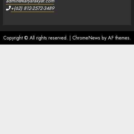
admin@karyarakyat.com
+(62) 812-2572-3489
Copyright © All rights reserved.
|
ChromeNews
by AF themes.