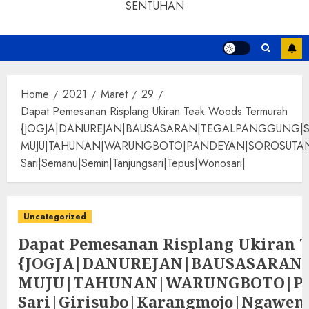
SENTUHAN
Home
2021
Maret
29
Dapat Pemesanan Risplang Ukiran Teak Woods Termurah
{JOGJA|DANUREJAN|BAUSASARAN|TEGALPANGGUNG|
MUJU|TAHUNAN|WARUNGBOTO|PANDEYAN|SOROSUTAN|GIWANG
Sari|Semanu|Semin|Tanjungsari|Tepus|Wonosari|
Uncategorized
Dapat Pemesanan Risplang Ukiran 
{JOGJA|DANUREJAN|BAUSASARA
MUJU|TAHUNAN|WARUNGBOTO|PAND
Sari|Girisubo|Karangmojo|Ngawen