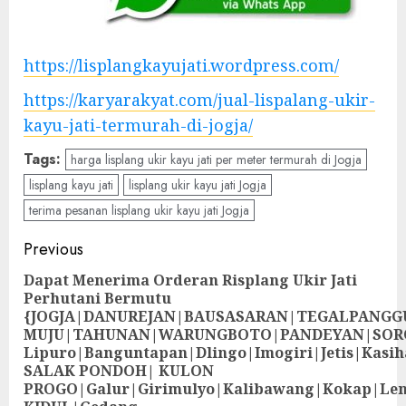
https://lisplangkayujati.wordpress.com/
https://karyarakyat.com/jual-lispalang-ukir-
kayu-jati-termurah-di-jogja/
Tags:
harga lisplang ukir kayu jati per meter termurah di Jogja
lisplang kayu jati
lisplang ukir kayu jati Jogja
terima pesanan lisplang ukir kayu jati Jogja
Previous
Dapat Menerima Orderan Risplang Ukir Jati
Perhutani Bermutu
{JOGJA|DANUREJAN|BAUSASARAN|TEGALPANG
MUJU|TAHUNAN|WARUNGBOTO|PANDEYAN|SOR
Lipuro|Banguntapan|Dlingo|Imogiri|Jetis
SALAK PONDOH| KULON
PROGO|Galur|Girimulyo|Kalibawang|Kokap|Le