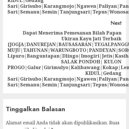
KIDUL|Gedang
Sari|Girisubo|Karangmojo|Ngawen|Paliyan|Pa
Sari|Semanu|Semin|Tanjungsari|Tepus|Wonosa
Next
Dapat Menerima Pemesanan Bilah Papan
Ukiran Kayu Jati Terbaik
{JOGJA|DANUREJAN|BAUSASARAN|TEGALPANG
MUJU|TAHUNAN|WARUNGBOTO|PANDEYAN|SOR
Lipuro|Banguntapan|Dlingo|Imogiri|Jetis
SALAK PONDOH| KULON
PROGO|Galur|Girimulyo|Kalibawang|Kokap|Le
KIDUL|Gedang
Sari|Girisubo|Karangmojo|Ngawen|Paliyan|Pa
Sari|Semanu|Semin|Tanjungsari|Tepus|Wonosa
Tinggalkan Balasan
Alamat email Anda tidak akan dipublikasikan.
Ruas