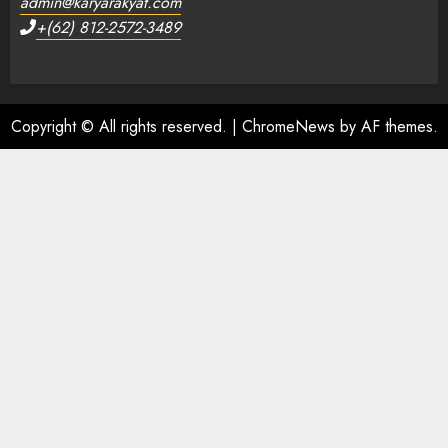
admin@karyarakyat.com
+(62) 812-2572-3489
Copyright © All rights reserved.
|
ChromeNews
by AF themes.