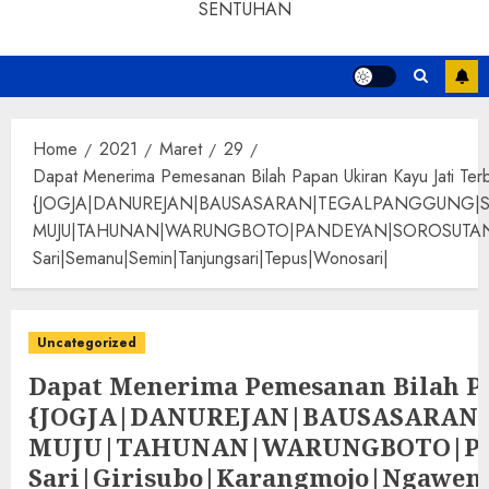
SENTUHAN
Home
2021
Maret
29
Dapat Menerima Pemesanan Bilah Papan Ukiran Kayu Jati Terb
{JOGJA|DANUREJAN|BAUSASARAN|TEGALPANGGUNG|
MUJU|TAHUNAN|WARUNGBOTO|PANDEYAN|SOROSUTAN|GIWANG
Sari|Semanu|Semin|Tanjungsari|Tepus|Wonosari|
Uncategorized
Dapat Menerima Pemesanan Bilah Pa
{JOGJA|DANUREJAN|BAUSASARA
MUJU|TAHUNAN|WARUNGBOTO|PAND
Sari|Girisubo|Karangmojo|Ngawen