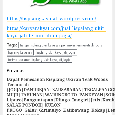
https://lisplangkayujati.wordpress.com/
https://karyarakyat.com/jual-lispalang-ukir-
kayu-jati-termurah-di-jogja/
Tags:
harga lisplang ukir kayu jati per meter termurah di Jogja
lisplang kayu jati
lisplang ukir kayu jati Jogja
terima pesanan lisplang ukir kayu jati Jogja
Previous
Dapat Pemesanan Risplang Ukiran Teak Woods
Termurah
{JOGJA|DANUREJAN|BAUSASARAN|TEGALPANG
MUJU|TAHUNAN|WARUNGBOTO|PANDEYAN|SOR
Lipuro|Banguntapan|Dlingo|Imogiri|Jetis
SALAK PONDOH| KULON
PROGO|Galur|Girimulyo|Kalibawang|Kokap|Le