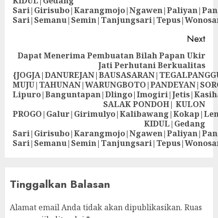
KIDUL|Gedang
Sari|Girisubo|Karangmojo|Ngawen|Paliyan|Pa
Sari|Semanu|Semin|Tanjungsari|Tepus|Wonosa
Next
Dapat Menerima Pembuatan Bilah Papan Ukir
Jati Perhutani Berkualitas
{JOGJA|DANUREJAN|BAUSASARAN|TEGALPANG
MUJU|TAHUNAN|WARUNGBOTO|PANDEYAN|SOR
Lipuro|Banguntapan|Dlingo|Imogiri|Jetis
SALAK PONDOH| KULON
PROGO|Galur|Girimulyo|Kalibawang|Kokap|Le
KIDUL|Gedang
Sari|Girisubo|Karangmojo|Ngawen|Paliyan|Pa
Sari|Semanu|Semin|Tanjungsari|Tepus|Wonosa
Tinggalkan Balasan
Alamat email Anda tidak akan dipublikasikan.
Ruas