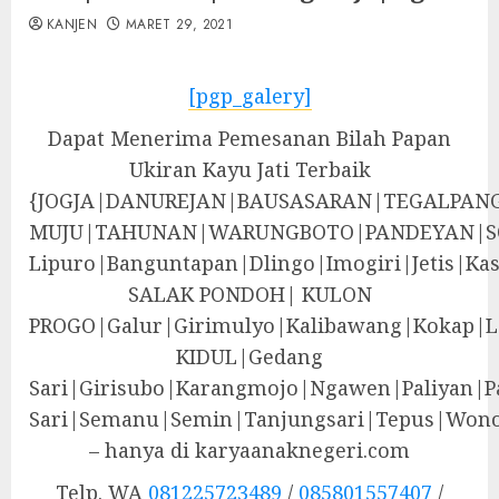
KANJEN
MARET 29, 2021
[pgp_galery]
Dapat Menerima Pemesanan Bilah Papan
Ukiran Kayu Jati Terbaik
{JOGJA|DANUREJAN|BAUSASARAN|TEGALPA
MUJU|TAHUNAN|WARUNGBOTO|PANDEYAN|S
Lipuro|Banguntapan|Dlingo|Imogiri|Jeti
SALAK PONDOH| KULON
PROGO|Galur|Girimulyo|Kalibawang|Kokap|
KIDUL|Gedang
Sari|Girisubo|Karangmojo|Ngawen|Paliyan|P
Sari|Semanu|Semin|Tanjungsari|Tepus|Wono
– hanya di karyaanaknegeri.com
Telp. WA
081225723489
/
085801557407
/