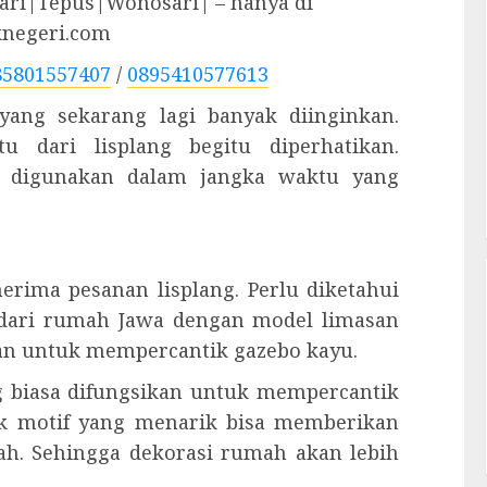
ri|Tepus|Wonosari| – hanya di
knegeri.com
85801557407
/
0895410577613
 yang sekarang lagi banyak diinginkan.
u dari lisplang begitu diperhatikan.
 digunakan dalam jangka waktu yang
nerima pesanan lisplang. Perlu diketahui
dari rumah Jawa dengan model limasan
akan untuk mempercantik gazebo kayu.
ng biasa difungsikan untuk mempercantik
ak motif yang menarik bisa memberikan
ah. Sehingga dekorasi rumah akan lebih