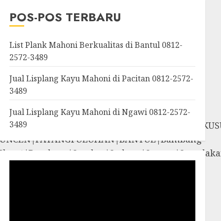
OROSUTAN|GIWANGAN|W
POS-POS TERBARU
an|Panggang|Patuk|Pla
List Plank Mahoni Berkualitas di Bantul 0812-
2572-3489
Jual Lisplang Kayu Mahoni di Pacitan 0812-2572-
3489
Jual Lisplang Kayu Mahoni di Ngawi 0812-2572-
3489
SOSROMENDURAN|PRINGGOKUSUMAN|GONDOKUS
UNCEN|PATANGPULUHAN|BANTUL|Bambang
iyungan|Pleret|Pundong|Sanden|Sedayu|Sew
amigaluh|Sentolo|Temon|Wates|GUNUNG
i|Rongkop|Sapto