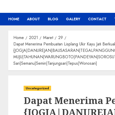
HOME
ABOUT
BLOG
GALERY
CONTACT
Home
2021
Maret
29
Dapat Menerima Pembuatan Lisplang Ukir Kayu Jati Berkual
{JOGJA|DANUREJAN|BAUSASARAN|TEGALPANGGU
MUJU|TAHUNAN|WARUNGBOTO|PANDEYAN|SOROSUTAN|GIW
Sari|Semanu|Semin|Tanjungsari|Tepus|Wonosari|
Uncategorized
Dapat Menerima Pe
{JOGJA|DANUREJ