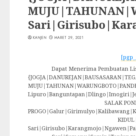
MUJU|TAHUNAN|WA
Sari|Girisubo|Ka
KANJEN
MARET 29, 2021
[pgp_
Dapat Menerima Pembuatan Lisp
{JOGJA|DANUREJAN|BAUSASARAN|T
MUJU|TAHUNAN|WARUNGBOTO|PANDE
Lipuro|Banguntapan|Dlingo|Imogir
SALAK PON
PROGO|Galur|Girimulyo|Kalibawang|
KIDUL
Sari|Girisubo|Karangmojo|Ngawen|Pa