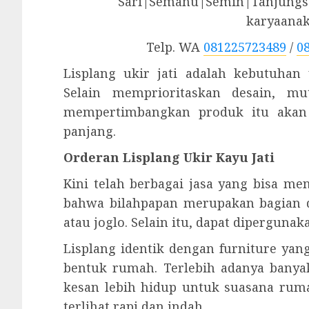
Sari|Semanu|Semin|Tanjungsa
karyaana
Telp. WA
081225723489
/
0
Lisplang ukir jati adalah kebutuhan
Selain memprioritaskan desain, mut
mempertimbangkan produk itu akan
panjang.
Orderan Lisplang Ukir Kayu Jati
Kini telah berbagai jasa yang bisa me
bahwa bilahpapan merupakan bagian 
atau joglo. Selain itu, dapat dipergun
Lisplang identik dengan furniture ya
bentuk rumah. Terlebih adanya bany
kesan lebih hidup untuk suasana rum
terlihat rapi dan indah.