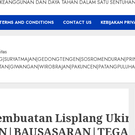
KEANGGUNAN DAN DAYA TAHAN DALAM SATU SENTUHA
TERMS AND CONDITIONS
CONTACT US
KEBIJAKAN PRIV
itas
NG|SURYATMAJAN|GEDONGTENGEN|SOSROMENDURAN|PRI
ANGAN|WIROBRAJAN|PAKUNCEN|PATANGPULUHAN|BANTUL|Bamban
mbuatan Lisplang Ukir K
AN|BAUSASARAN|TEG