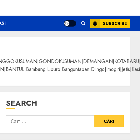
N
ASI
SUBSCRIBE
NGGOKUSUMAN|GONDOKUSUMAN|DEMANGAN|KOTABARU|KLI
g Lipuro|Banguntapan|Dlingo|Imogiri|Jetis|Kasihan|Kre
SEARCH
ayu Jati Berkualitas
ALPANGGUNG|SURYATM