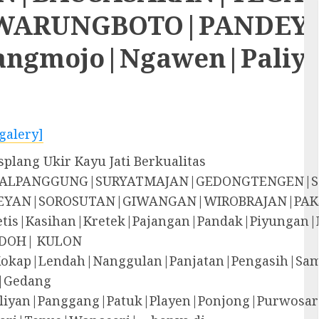
RUNGBOTO|PANDEYAN|S
rangmojo|Ngawen|Paliy
galery]
lang Ukir Kayu Jati Berkualitas
EGALPANGGUNG|SURYATMAJAN|GEDONGTENGEN|
YAN|SOROSUTAN|GIWANGAN|WIROBRAJAN|PAK
i|Jetis|Kasihan|Kretek|Pajangan|Pandak|P
DOH| KULON
Kokap|Lendah|Nanggulan|Panjatan|Pengasih|S
|Gedang
liyan|Panggang|Patuk|Playen|Ponjong|Purwosar