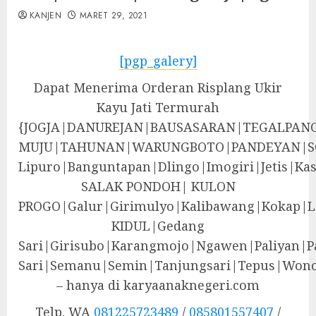
KANJEN
MARET 29, 2021
[pgp_galery]
Dapat Menerima Orderan Risplang Ukir
Kayu Jati Termurah
{JOGJA|DANUREJAN|BAUSASARAN|TEGALPA
MUJU|TAHUNAN|WARUNGBOTO|PANDEYAN|S
Lipuro|Banguntapan|Dlingo|Imogiri|Jeti
SALAK PONDOH| KULON
PROGO|Galur|Girimulyo|Kalibawang|Kokap|
KIDUL|Gedang
Sari|Girisubo|Karangmojo|Ngawen|Paliyan|P
Sari|Semanu|Semin|Tanjungsari|Tepus|Wono
– hanya di karyaanaknegeri.com
Telp. WA
081225723489
/
085801557407
/