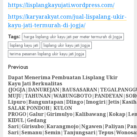
https://lisplangkayujati.wordpress.com/
https://karyarakyat.com/jual-lispalang-ukir-
kayu-jati-termurah-di-jogja/
Tags:
harga lisplang ukir kayu jati per meter termurah di Jogja
lisplang kayu jati
lisplang ukir kayu jati Jogja
terima pesanan lisplang ukir kayu jati Jogja
Previous
Dapat Menerima Pembuatan Lisplang Ukir
Kayu Jati Berkualitas
{JOGJA|DANUREJAN|BAUSASARAN|TEGALPANG
MUJU|TAHUNAN|WARUNGBOTO|PANDEYAN|SOR
Lipuro|Banguntapan|Dlingo|Imogiri|Jetis
SALAK PONDOH| KULON
PROGO|Galur|Girimulyo|Kalibawang|Kokap|Le
KIDUL|Gedang
Sari|Girisubo|Karangmojo|Ngawen|Paliyan|Pa
Sari|Semanu|Semin|Tanjungsari|Tepus|Wonosa