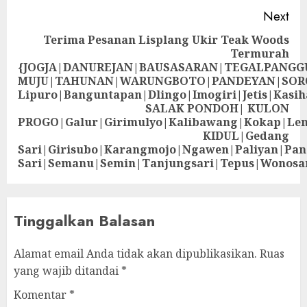
Next
Terima Pesanan Lisplang Ukir Teak Woods
Termurah
{JOGJA|DANUREJAN|BAUSASARAN|TEGALPANG
MUJU|TAHUNAN|WARUNGBOTO|PANDEYAN|SOR
Lipuro|Banguntapan|Dlingo|Imogiri|Jetis
SALAK PONDOH| KULON
PROGO|Galur|Girimulyo|Kalibawang|Kokap|Le
KIDUL|Gedang
Sari|Girisubo|Karangmojo|Ngawen|Paliyan|Pa
Sari|Semanu|Semin|Tanjungsari|Tepus|Wonosa
Tinggalkan Balasan
Alamat email Anda tidak akan dipublikasikan.
Ruas
yang wajib ditandai
*
Komentar
*