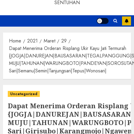
SENTUHAN
Home
2021
Maret
29
Dapat Menerima Orderan Risplang Ukir Kayu Jati Termurah
{JOGJA|DANUREJAN|BAUSASARAN|TEGALPANGGUNG|
MUJU|TAHUNAN|WARUNGBOTO|PANDEYAN|SOROSUTAN|GIWANG
Sari|Semanu|Semin|Tanjungsari|Tepus|Wonosari|
Uncategorized
Dapat Menerima Orderan Risplang U
{JOGJA|DANUREJAN|BAUSASARA
MUJU|TAHUNAN|WARUNGBOTO|PAND
Sari|Girisubo|Karangmojo|Ngawen