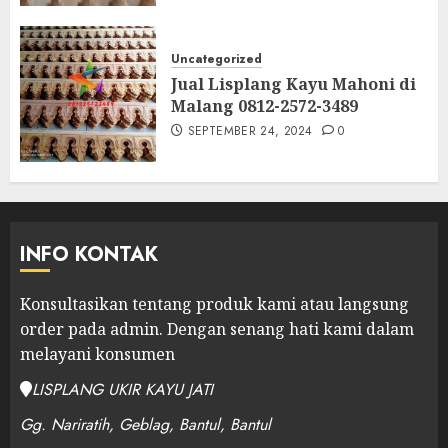
Uncategorized
Jual Lisplang Kayu Mahoni di
Malang 0812-2572-3489
SEPTEMBER 24, 2024
0
INFO KONTAK
Konsultasikan tentang produk kami atau langsung
order pada admin.
Dengan senang hati kami dalam
melayani konsumen
LISPLANG UKIR KAYU JATI
Gg. Nariratih, Geblag, Bantul, Bantul