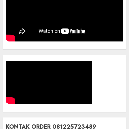
KONTAK ORDER 081225723489