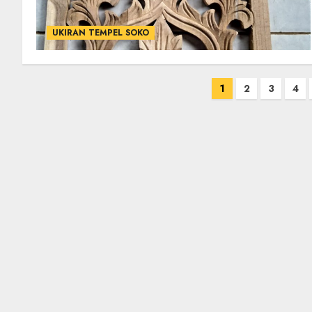
UKIRAN TEMPEL SOKO
1
2
3
4