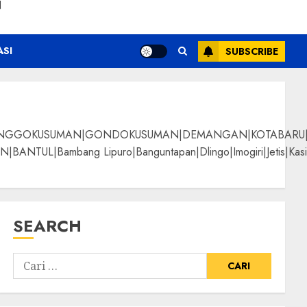
N
ASI
SUBSCRIBE
NGGOKUSUMAN|GONDOKUSUMAN|DEMANGAN|KOTABARU|KLI
g Lipuro|Banguntapan|Dlingo|Imogiri|Jetis|Kasihan|Kre
SEARCH
ayu Jati Terbaik
ALPANGGUNG|SURYATM