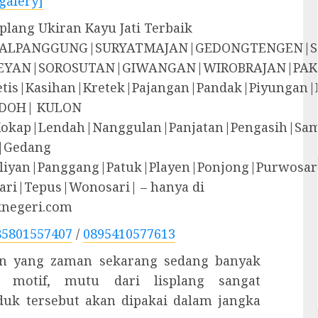
galery]
lang Ukiran Kayu Jati Terbaik
EGALPANGGUNG|SURYATMAJAN|GEDONGTENGEN|
YAN|SOROSUTAN|GIWANGAN|WIROBRAJAN|PAK
i|Jetis|Kasihan|Kretek|Pajangan|Pandak|P
DOH| KULON
Kokap|Lendah|Nanggulan|Panjatan|Pengasih|S
|Gedang
liyan|Panggang|Patuk|Playen|Ponjong|Purwosar
ri|Tepus|Wonosari| – hanya di
knegeri.com
85801557407
/
0895410577613
uan yang zaman sekarang sedang banyak
an motif, mutu dari lisplang sangat
uk tersebut akan dipakai dalam jangka