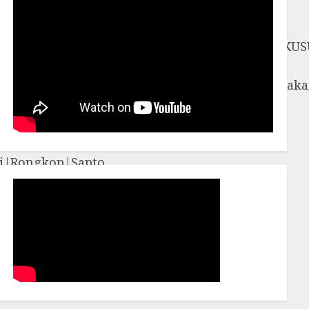
SOSROMENDURAN|PRINGGOKUSUMAN|GONDOKUS
UNCEN|PATANGPULUHAN|BANTUL|Bambang
iyungan|Pleret|Pundong|Sanden|Sedayu|Sew
amigaluh|Sentolo|Temon|Wates|GUNUNG
i|Rongkop|Sapto