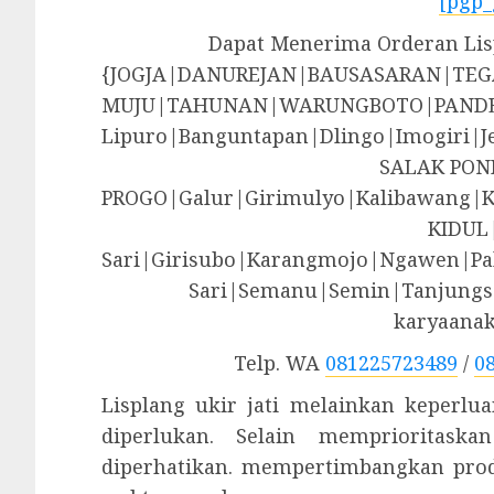
[pgp_
Dapat Menerima Orderan Lisp
{JOGJA|DANUREJAN|BAUSASARAN|T
MUJU|TAHUNAN|WARUNGBOTO|PANDE
Lipuro|Banguntapan|Dlingo|Imogir
SALAK PON
PROGO|Galur|Girimulyo|Kalibawang|
KIDUL
Sari|Girisubo|Karangmojo|Ngawen|Pa
Sari|Semanu|Semin|Tanjungsa
karyaana
Telp. WA
081225723489
/
0
Lisplang ukir jati melainkan keperl
diperlukan. Selain memprioritask
diperhatikan. mempertimbangkan prod