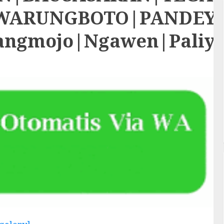
RUNGBOTO|PANDEYAN|S
rangmojo|Ngawen|Paliy