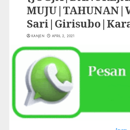
MUJU|TAHUNAN|WA
Sari|Girisubo|Ka
KANJEN
APRIL 2, 2021