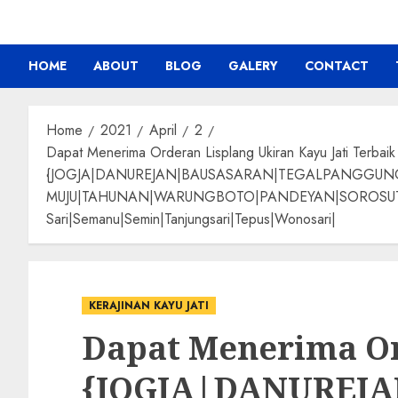
HOME
ABOUT
BLOG
GALERY
CONTACT
Home
2021
April
2
Dapat Menerima Orderan Lisplang Ukiran Kayu Jati Terbaik
{JOGJA|DANUREJAN|BAUSASARAN|TEGALPANGGU
MUJU|TAHUNAN|WARUNGBOTO|PANDEYAN|SOROSUTAN|GIW
Sari|Semanu|Semin|Tanjungsari|Tepus|Wonosari|
KERAJINAN KAYU JATI
Dapat Menerima Or
{JOGJA|DANUREJ