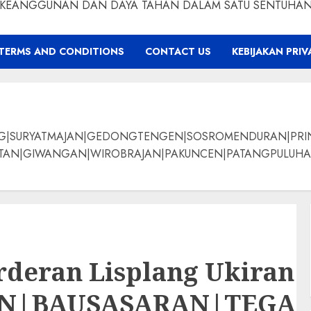
KEANGGUNAN DAN DAYA TAHAN DALAM SATU SENTUHA
TERMS AND CONDITIONS
CONTACT US
KEBIJAKAN PRIV
NG|SURYATMAJAN|GEDONGTENGEN|SOSROMENDURAN|PRI
ANGAN|WIROBRAJAN|PAKUNCEN|PATANGPULUHAN|BANTUL|Bamban
deran Lisplang Ukiran K
AN|BAUSASARAN|TEG