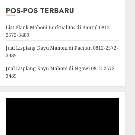
OROSUTAN|GIWANGAN|W
POS-POS TERBARU
an|Panggang|Patuk|Pla
List Plank Mahoni Berkualitas di Bantul 0812-
2572-3489
Jual Lisplang Kayu Mahoni di Pacitan 0812-2572-
3489
Jual Lisplang Kayu Mahoni di Ngawi 0812-2572-
3489