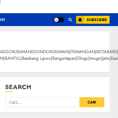
N
ASI
SUBSCRIBE
NGGOKUSUMAN|GONDOKUSUMAN|DEMANGAN|KOTABARU|KLI
g Lipuro|Banguntapan|Dlingo|Imogiri|Jetis|Kasihan|Kre
SEARCH
ani Termurah
ALPANGGUNG|SURYATM