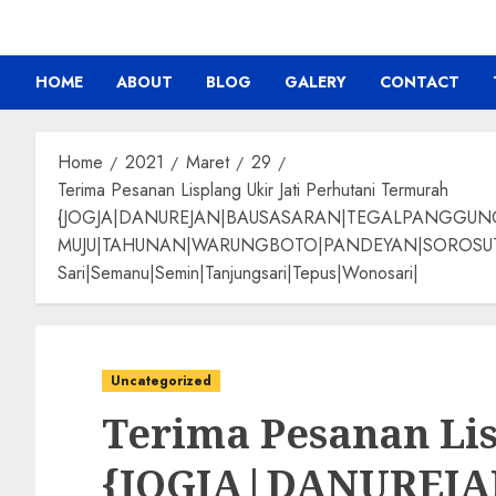
HOME
ABOUT
BLOG
GALERY
CONTACT
Home
2021
Maret
29
Terima Pesanan Lisplang Ukir Jati Perhutani Termurah
{JOGJA|DANUREJAN|BAUSASARAN|TEGALPANGGU
MUJU|TAHUNAN|WARUNGBOTO|PANDEYAN|SOROSUTAN|GIW
Sari|Semanu|Semin|Tanjungsari|Tepus|Wonosari|
Uncategorized
Terima Pesanan Lis
{JOGJA|DANUREJ