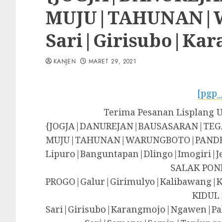
MUJU|TAHUNAN|WA
Sari|Girisubo|Ka
KANJEN
MARET 29, 2021
[pgp_
Terima Pesanan Lisplang U
{JOGJA|DANUREJAN|BAUSASARAN|T
MUJU|TAHUNAN|WARUNGBOTO|PANDE
Lipuro|Banguntapan|Dlingo|Imogir
SALAK PON
PROGO|Galur|Girimulyo|Kalibawang|
KIDUL
Sari|Girisubo|Karangmojo|Ngawen|Pa