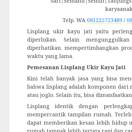
Sari|Semanu|Semin|Tanjungsa
karyaana
Telp. WA
081225723489
/
0
Lisplang ukir kayu jati yaitu perl
diperlukan. Selain mengunggulka
diperhatikan. mempertimbangkan prod
waktu yang lama.
Pemesanan Lisplang Ukir Kayu Jati
Kini telah banyak jasa yang bisa men
bahwa lisplang adalah komponen dari 
atau joglo. Selain itu, bisa dimanfaatk
Lisplang identik dengan perlengk
mempercantik tampilan rumah. Terleb
dapat memberikan kesan lebih hidup 
rumah tampak lebih tertata rapi dan can