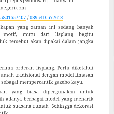
ri|Tepus|Wonosari| – hanya di
knegeri.com
85801557407
/
0895410577613
engkapan yang zaman ini sedang banyak
n motif, mutu dari lisplang begitu
uk tersebut akan dipakai dalam jangka
erima orderan lisplang. Perlu diketahui
rumah tradisional dengan model limasan
an sebagai mempercantik gazebo kayu.
apan yang biasa dipergunakan untuk
ih adanya berbagai model yang menarik
untuk suasana rumah. Sehingga dekorasi
tik.