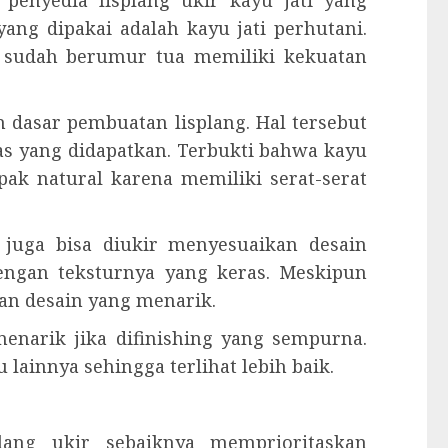
penyedia lisplang ukir kayu jati yang
yang dipakai adalah kayu jati perhutani.
g sudah berumur tua memiliki kekuatan
 dasar pembuatan lisplang. Hal tersebut
as yang didapatkan. Terbukti bahwa kayu
ak natural karena memiliki serat-serat
g juga bisa diukir menyesuaikan desain
dengan teksturnya yang keras. Meskipun
an desain yang menarik.
 menarik jika difinishing yang sempurna.
u lainnya sehingga terlihat lebih baik.
plang ukir sebaiknya memprioritaskan