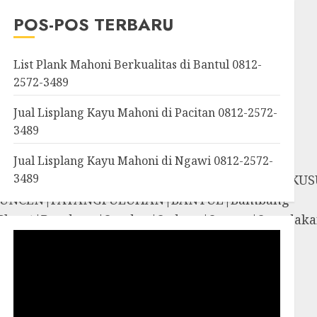
OROSUTAN|GIWANGAN|W
POS-POS TERBARU
an|Panggang|Patuk|Pla
List Plank Mahoni Berkualitas di Bantul 0812-
2572-3489
Jual Lisplang Kayu Mahoni di Pacitan 0812-2572-
3489
Jual Lisplang Kayu Mahoni di Ngawi 0812-2572-
3489
SOSROMENDURAN|PRINGGOKUSUMAN|GONDOKUS
UNCEN|PATANGPULUHAN|BANTUL|Bambang
iyungan|Pleret|Pundong|Sanden|Sedayu|Sew
amigaluh|Sentolo|Temon|Wates|GUNUNG
i|Rongkop|Sapto