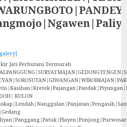
RUNGBOTO|PANDEYAN|S
rangmojo|Ngawen|Paliy
galery]
kir Jati Perhutani Termurah
EGALPANGGUNG|SURYATMAJAN|GEDONGTENGEN|
YAN|SOROSUTAN|GIWANGAN|WIROBRAJAN|PAK
i|Jetis|Kasihan|Kretek|Pajangan|Pandak|P
DOH| KULON
Kokap|Lendah|Nanggulan|Panjatan|Pengasih|S
|Gedang
liyan|Panggang|Patuk|Playen|Ponjong|Purwosar