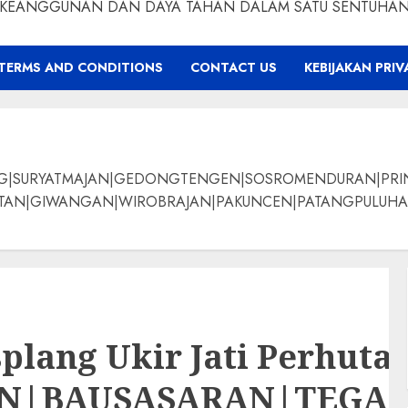
KEANGGUNAN DAN DAYA TAHAN DALAM SATU SENTUHA
TERMS AND CONDITIONS
CONTACT US
KEBIJAKAN PRIV
NG|SURYATMAJAN|GEDONGTENGEN|SOSROMENDURAN|PRI
ANGAN|WIROBRAJAN|PAKUNCEN|PATANGPULUHAN|BANTUL|Bamban
plang Ukir Jati Perhut
AN|BAUSASARAN|TEG