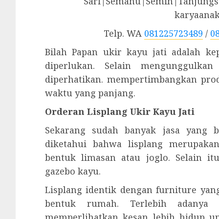
Sari|Semanu|Semin|Tanjungsa
karyaana
Telp. WA
081225723489
/
0
Bilah Papan ukir kayu jati adalah k
diperlukan. Selain mengunggulkan
diperhatikan. mempertimbangkan prod
waktu yang panjang.
Orderan Lisplang Ukir Kayu Jati
Sekarang sudah banyak jasa yang b
diketahui bahwa lisplang merupak
bentuk limasan atau joglo. Selain i
gazebo kayu.
Lisplang identik dengan furniture ya
bentuk rumah. Terlebih adanya
memperlihatkan kesan lebih hidup u