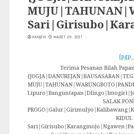
MUJU|TAHUNAN|WA
Sari|Girisubo|Ka
KANJEN
MARET 29, 2021
[pgp_
Terima Pesanan Bilah Papan
{JOGJA|DANUREJAN|BAUSASARAN|T
MUJU|TAHUNAN|WARUNGBOTO|PANDE
Lipuro|Banguntapan|Dlingo|Imogir
SALAK PON
PROGO|Galur|Girimulyo|Kalibawang|
KIDUL
Sari|Girisubo|Karangmojo|Ngawen|Pa