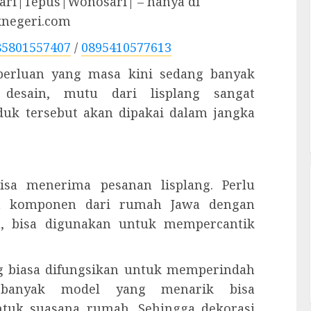
ri|Tepus|Wonosari| – hanya di
knegeri.com
85801557407
/
0895410577613
eperluan yang masa kini sedang banyak
 desain, mutu dari lisplang sangat
uk tersebut akan dipakai dalam jangka
isa menerima pesanan lisplang. Perlu
an komponen dari rumah Jawa dengan
tu, bisa digunakan untuk mempercantik
ng biasa difungsikan untuk memperindah
 banyak model yang menarik bisa
ntuk suasana rumah. Sehingga dekorasi