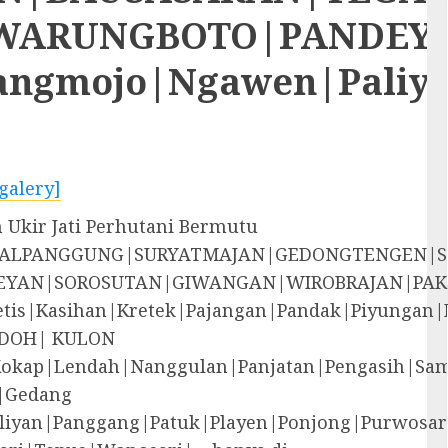
RUNGBOTO|PANDEYAN|S
rangmojo|Ngawen|Paliy
galery]
 Ukir Jati Perhutani Bermutu
EGALPANGGUNG|SURYATMAJAN|GEDONGTENGEN|
YAN|SOROSUTAN|GIWANGAN|WIROBRAJAN|PAK
i|Jetis|Kasihan|Kretek|Pajangan|Pandak|P
DOH| KULON
Kokap|Lendah|Nanggulan|Panjatan|Pengasih|S
|Gedang
liyan|Panggang|Patuk|Playen|Ponjong|Purwosar