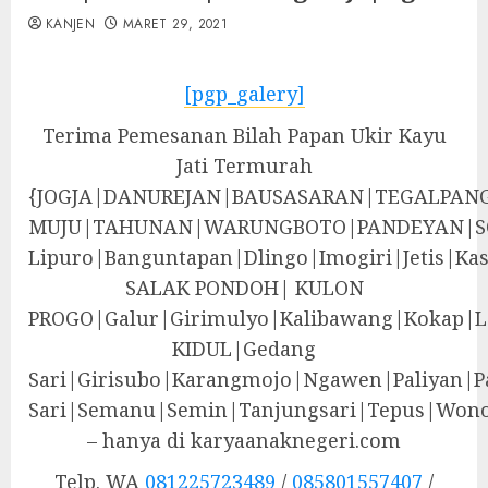
KANJEN
MARET 29, 2021
[pgp_galery]
Terima Pemesanan Bilah Papan Ukir Kayu
Jati Termurah
{JOGJA|DANUREJAN|BAUSASARAN|TEGALPA
MUJU|TAHUNAN|WARUNGBOTO|PANDEYAN|S
Lipuro|Banguntapan|Dlingo|Imogiri|Jeti
SALAK PONDOH| KULON
PROGO|Galur|Girimulyo|Kalibawang|Kokap|
KIDUL|Gedang
Sari|Girisubo|Karangmojo|Ngawen|Paliyan|P
Sari|Semanu|Semin|Tanjungsari|Tepus|Wono
– hanya di karyaanaknegeri.com
Telp. WA
081225723489
/
085801557407
/