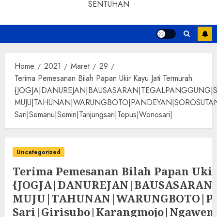
SENTUHAN
Home
2021
Maret
29
Terima Pemesanan Bilah Papan Ukir Kayu Jati Termurah
{JOGJA|DANUREJAN|BAUSASARAN|TEGALPANGGUNG|
MUJU|TAHUNAN|WARUNGBOTO|PANDEYAN|SOROSUTAN|GIWANG
Sari|Semanu|Semin|Tanjungsari|Tepus|Wonosari|
Uncategorized
Terima Pemesanan Bilah Papan Ukir
{JOGJA|DANUREJAN|BAUSASARA
MUJU|TAHUNAN|WARUNGBOTO|PAND
Sari|Girisubo|Karangmojo|Ngawen