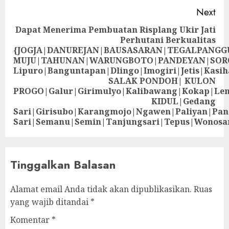
Next
Dapat Menerima Pembuatan Risplang Ukir Jati
Perhutani Berkualitas
{JOGJA|DANUREJAN|BAUSASARAN|TEGALPANG
MUJU|TAHUNAN|WARUNGBOTO|PANDEYAN|SOR
Lipuro|Banguntapan|Dlingo|Imogiri|Jetis
SALAK PONDOH| KULON
PROGO|Galur|Girimulyo|Kalibawang|Kokap|Le
KIDUL|Gedang
Sari|Girisubo|Karangmojo|Ngawen|Paliyan|Pa
Sari|Semanu|Semin|Tanjungsari|Tepus|Wonosa
Tinggalkan Balasan
Alamat email Anda tidak akan dipublikasikan.
Ruas
yang wajib ditandai
*
Komentar
*