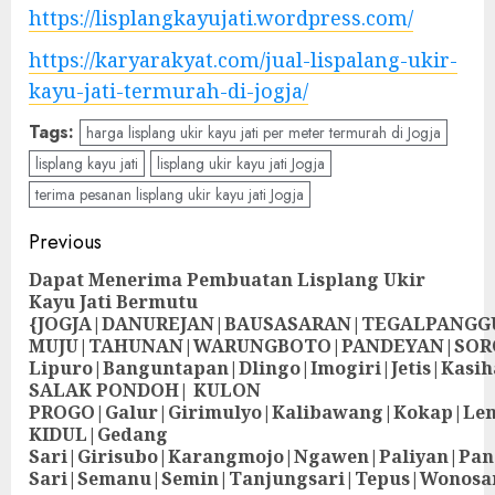
https://lisplangkayujati.wordpress.com/
https://karyarakyat.com/jual-lispalang-ukir-
kayu-jati-termurah-di-jogja/
Tags:
harga lisplang ukir kayu jati per meter termurah di Jogja
lisplang kayu jati
lisplang ukir kayu jati Jogja
terima pesanan lisplang ukir kayu jati Jogja
Previous
Dapat Menerima Pembuatan Lisplang Ukir
Kayu Jati Bermutu
{JOGJA|DANUREJAN|BAUSASARAN|TEGALPANG
MUJU|TAHUNAN|WARUNGBOTO|PANDEYAN|SOR
Lipuro|Banguntapan|Dlingo|Imogiri|Jetis
SALAK PONDOH| KULON
PROGO|Galur|Girimulyo|Kalibawang|Kokap|Le
KIDUL|Gedang
Sari|Girisubo|Karangmojo|Ngawen|Paliyan|Pa
Sari|Semanu|Semin|Tanjungsari|Tepus|Wonosa