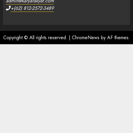
admin@karyarakyat.com
+(62) 812-2572-3489
Copyright © All rights reserved.
|
ChromeNews
by AF themes.