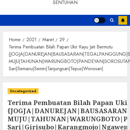
SENTUHAN
Home
2021
Maret
29
Terima Pembuatan Bilah Papan Ukir Kayu Jati Bermutu
{JOGJA|DANUREJAN|BAUSASARAN|TEGALPANGGUNG|
MUJU|TAHUNAN|WARUNGBOTO|PANDEYAN|SOROSUTAN|GIWANG
Sari|Semanu|Semin|Tanjungsari|Tepus|Wonosari|
Uncategorized
Terima Pembuatan Bilah Papan Ukir
{JOGJA|DANUREJAN|BAUSASARA
MUJU|TAHUNAN|WARUNGBOTO|PAND
Sari|Girisubo|Karangmojo|Ngawen