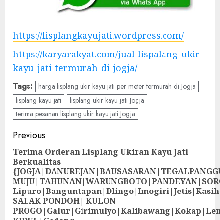
https://lisplangkayujati.wordpress.com/
https://karyarakyat.com/jual-lispalang-ukir-
kayu-jati-termurah-di-jogja/
Tags:
harga lisplang ukir kayu jati per meter termurah di Jogja
lisplang kayu jati
lisplang ukir kayu jati Jogja
terima pesanan lisplang ukir kayu jati Jogja
Previous
Terima Orderan Lisplang Ukiran Kayu Jati
Berkualitas
{JOGJA|DANUREJAN|BAUSASARAN|TEGALPANG
MUJU|TAHUNAN|WARUNGBOTO|PANDEYAN|SOR
Lipuro|Banguntapan|Dlingo|Imogiri|Jetis
SALAK PONDOH| KULON
PROGO|Galur|Girimulyo|Kalibawang|Kokap|Le