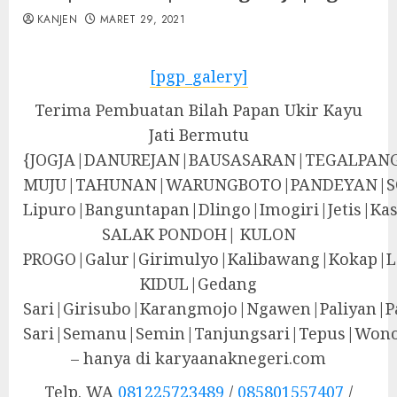
KANJEN
MARET 29, 2021
[pgp_galery]
Terima Pembuatan Bilah Papan Ukir Kayu
Jati Bermutu
{JOGJA|DANUREJAN|BAUSASARAN|TEGALPA
MUJU|TAHUNAN|WARUNGBOTO|PANDEYAN|S
Lipuro|Banguntapan|Dlingo|Imogiri|Jeti
SALAK PONDOH| KULON
PROGO|Galur|Girimulyo|Kalibawang|Kokap|
KIDUL|Gedang
Sari|Girisubo|Karangmojo|Ngawen|Paliyan|P
Sari|Semanu|Semin|Tanjungsari|Tepus|Wono
– hanya di karyaanaknegeri.com
Telp. WA
081225723489
/
085801557407
/