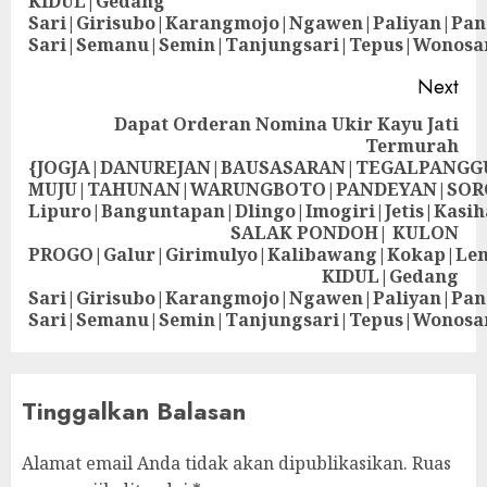
KIDUL|Gedang
Sari|Girisubo|Karangmojo|Ngawen|Paliyan|Pa
Sari|Semanu|Semin|Tanjungsari|Tepus|Wonosa
Next
Dapat Orderan Nomina Ukir Kayu Jati
Termurah
{JOGJA|DANUREJAN|BAUSASARAN|TEGALPANG
MUJU|TAHUNAN|WARUNGBOTO|PANDEYAN|SOR
Lipuro|Banguntapan|Dlingo|Imogiri|Jetis
SALAK PONDOH| KULON
PROGO|Galur|Girimulyo|Kalibawang|Kokap|Le
KIDUL|Gedang
Sari|Girisubo|Karangmojo|Ngawen|Paliyan|Pa
Sari|Semanu|Semin|Tanjungsari|Tepus|Wonosa
Tinggalkan Balasan
Alamat email Anda tidak akan dipublikasikan.
Ruas