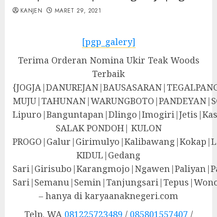
KANJEN
MARET 29, 2021
[pgp_galery]
Terima Orderan Nomina Ukir Teak Woods
Terbaik
{JOGJA|DANUREJAN|BAUSASARAN|TEGALPA
MUJU|TAHUNAN|WARUNGBOTO|PANDEYAN|S
Lipuro|Banguntapan|Dlingo|Imogiri|Jeti
SALAK PONDOH| KULON
PROGO|Galur|Girimulyo|Kalibawang|Kokap|
KIDUL|Gedang
Sari|Girisubo|Karangmojo|Ngawen|Paliyan|P
Sari|Semanu|Semin|Tanjungsari|Tepus|Wono
– hanya di karyaanaknegeri.com
Telp. WA
081225723489
/
085801557407
/