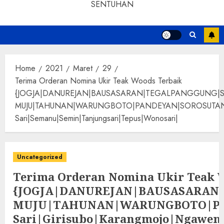
SENTUHAN
Home
2021
Maret
29
Terima Orderan Nomina Ukir Teak Woods Terbaik
{JOGJA|DANUREJAN|BAUSASARAN|TEGALPANGGUNG|
MUJU|TAHUNAN|WARUNGBOTO|PANDEYAN|SOROSUTAN|GIWANG
Sari|Semanu|Semin|Tanjungsari|Tepus|Wonosari|
Uncategorized
Terima Orderan Nomina Ukir Teak 
{JOGJA|DANUREJAN|BAUSASARA
MUJU|TAHUNAN|WARUNGBOTO|PAND
Sari|Girisubo|Karangmojo|Ngawen