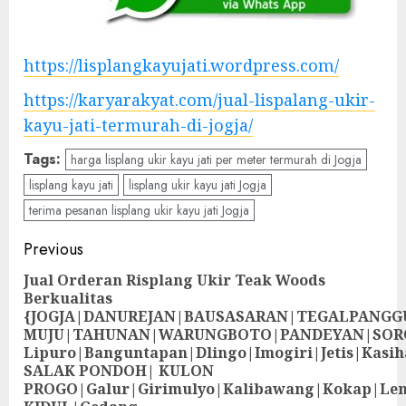
https://lisplangkayujati.wordpress.com/
https://karyarakyat.com/jual-lispalang-ukir-
kayu-jati-termurah-di-jogja/
Tags:
harga lisplang ukir kayu jati per meter termurah di Jogja
lisplang kayu jati
lisplang ukir kayu jati Jogja
terima pesanan lisplang ukir kayu jati Jogja
Previous
Jual Orderan Risplang Ukir Teak Woods
Berkualitas
{JOGJA|DANUREJAN|BAUSASARAN|TEGALPANG
MUJU|TAHUNAN|WARUNGBOTO|PANDEYAN|SOR
Lipuro|Banguntapan|Dlingo|Imogiri|Jetis
SALAK PONDOH| KULON
PROGO|Galur|Girimulyo|Kalibawang|Kokap|Le