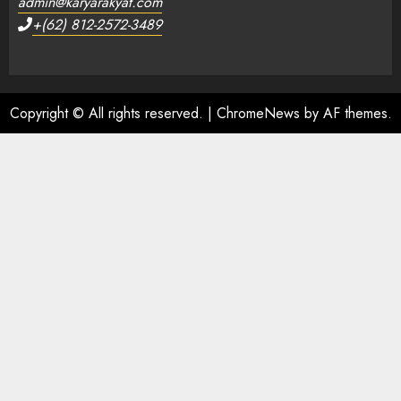
admin@karyarakyat.com
+(62) 812-2572-3489
Copyright © All rights reserved.
|
ChromeNews
by AF themes.