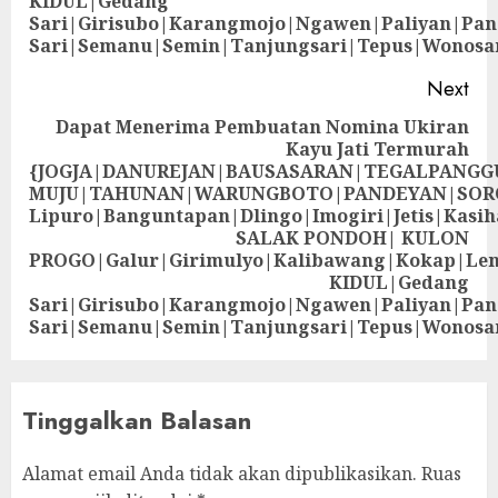
KIDUL|Gedang
Sari|Girisubo|Karangmojo|Ngawen|Paliyan|Pa
Sari|Semanu|Semin|Tanjungsari|Tepus|Wonosa
Next
Dapat Menerima Pembuatan Nomina Ukiran
Kayu Jati Termurah
{JOGJA|DANUREJAN|BAUSASARAN|TEGALPANG
MUJU|TAHUNAN|WARUNGBOTO|PANDEYAN|SOR
Lipuro|Banguntapan|Dlingo|Imogiri|Jetis
SALAK PONDOH| KULON
PROGO|Galur|Girimulyo|Kalibawang|Kokap|Le
KIDUL|Gedang
Sari|Girisubo|Karangmojo|Ngawen|Paliyan|Pa
Sari|Semanu|Semin|Tanjungsari|Tepus|Wonosa
Tinggalkan Balasan
Alamat email Anda tidak akan dipublikasikan.
Ruas