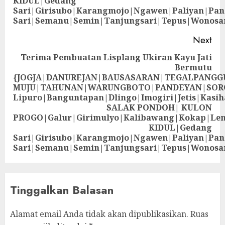
KIDUL|Gedang
Sari|Girisubo|Karangmojo|Ngawen|Paliyan|Pa
Sari|Semanu|Semin|Tanjungsari|Tepus|Wonosa
Next
Terima Pembuatan Lisplang Ukiran Kayu Jati
Bermutu
{JOGJA|DANUREJAN|BAUSASARAN|TEGALPANG
MUJU|TAHUNAN|WARUNGBOTO|PANDEYAN|SOR
Lipuro|Banguntapan|Dlingo|Imogiri|Jetis
SALAK PONDOH| KULON
PROGO|Galur|Girimulyo|Kalibawang|Kokap|Le
KIDUL|Gedang
Sari|Girisubo|Karangmojo|Ngawen|Paliyan|Pa
Sari|Semanu|Semin|Tanjungsari|Tepus|Wonosa
Tinggalkan Balasan
Alamat email Anda tidak akan dipublikasikan.
Ruas