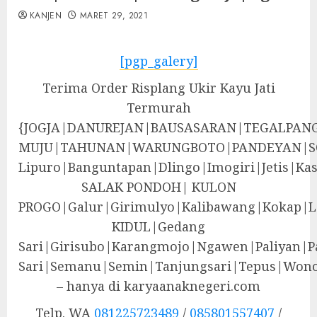
KANJEN
MARET 29, 2021
[pgp_galery]
Terima Order Risplang Ukir Kayu Jati
Termurah
{JOGJA|DANUREJAN|BAUSASARAN|TEGALPA
MUJU|TAHUNAN|WARUNGBOTO|PANDEYAN|S
Lipuro|Banguntapan|Dlingo|Imogiri|Jeti
SALAK PONDOH| KULON
PROGO|Galur|Girimulyo|Kalibawang|Kokap|
KIDUL|Gedang
Sari|Girisubo|Karangmojo|Ngawen|Paliyan|P
Sari|Semanu|Semin|Tanjungsari|Tepus|Wono
– hanya di karyaanaknegeri.com
Telp. WA
081225723489
/
085801557407
/