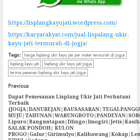
https://lisplangkayujati.wordpress.com/
https://karyarakyat.com/jual-lispalang-ukir-
kayu-jati-termurah-di-jogja/
Tags:
harga lisplang ukir kayu jati per meter termurah di Jogja
lisplang kayu jati
lisplang ukir kayu jati Jogja
terima pesanan lisplang ukir kayu jati Jogja
Previous
Dapat Pemesanan Lisplang Ukir Jati Perhutani
Terbaik
{JOGJA|DANUREJAN|BAUSASARAN|TEGALPANG
MUJU|TAHUNAN|WARUNGBOTO|PANDEYAN|SOR
Lipuro|Banguntapan|Dlingo|Imogiri|Jetis
SALAK PONDOH| KULON
PROGO|Galur|Girimulyo|Kalibawang|Kokap|Le