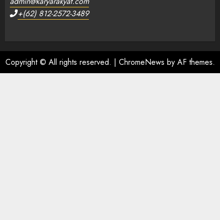
admin@karyarakyat.com
+(62) 812-2572-3489
Copyright © All rights reserved.
|
ChromeNews
by AF themes.