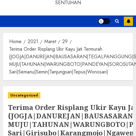
SENTUHAN
Home
2021
Maret
29
Terima Order Risplang Ukir Kayu Jati Termurah
{JOGJA|DANUREJAN|BAUSASARAN|TEGALPANGGUNG|
MUJU|TAHUNAN|WARUNGBOTO|PANDEYAN|SOROSUTAN|GIWANG
Sari|Semanu|Semin|Tanjungsari|Tepus|Wonosari|
Uncategorized
Terima Order Risplang Ukir Kayu J
{JOGJA|DANUREJAN|BAUSASARA
MUJU|TAHUNAN|WARUNGBOTO|PAND
Sari|Girisubo|Karangmojo|Ngawen