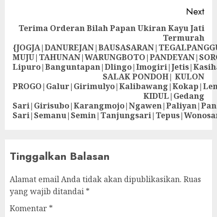
Next
Terima Orderan Bilah Papan Ukiran Kayu Jati
Termurah
{JOGJA|DANUREJAN|BAUSASARAN|TEGALPANG
MUJU|TAHUNAN|WARUNGBOTO|PANDEYAN|SOR
Lipuro|Banguntapan|Dlingo|Imogiri|Jetis
SALAK PONDOH| KULON
PROGO|Galur|Girimulyo|Kalibawang|Kokap|Le
KIDUL|Gedang
Sari|Girisubo|Karangmojo|Ngawen|Paliyan|Pa
Sari|Semanu|Semin|Tanjungsari|Tepus|Wonosa
Tinggalkan Balasan
Alamat email Anda tidak akan dipublikasikan.
Ruas
yang wajib ditandai
*
Komentar
*