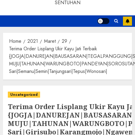
SENTUHAN
Home
2021
Maret
29
Terima Order Lisplang Ukir Kayu Jati Terbaik
{JOGJA|DANUREJAN|BAUSASARAN|TEGALPANGGUNG|
MUJU|TAHUNAN|WARUNGBOTO|PANDEYAN|SOROSUTAN|GIWANG
Sari|Semanu|Semin|Tanjungsari|Tepus|Wonosari|
Uncategorized
Terima Order Lisplang Ukir Kayu Ja
{JOGJA|DANUREJAN|BAUSASARA
MUJU|TAHUNAN|WARUNGBOTO|PAND
Sari|Girisubo|Karangmojo|Ngawen