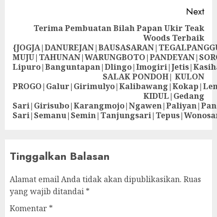
Next
Terima Pembuatan Bilah Papan Ukir Teak
Woods Terbaik
{JOGJA|DANUREJAN|BAUSASARAN|TEGALPANG
MUJU|TAHUNAN|WARUNGBOTO|PANDEYAN|SOR
Lipuro|Banguntapan|Dlingo|Imogiri|Jetis
SALAK PONDOH| KULON
PROGO|Galur|Girimulyo|Kalibawang|Kokap|Le
KIDUL|Gedang
Sari|Girisubo|Karangmojo|Ngawen|Paliyan|Pa
Sari|Semanu|Semin|Tanjungsari|Tepus|Wonosa
Tinggalkan Balasan
Alamat email Anda tidak akan dipublikasikan.
Ruas
yang wajib ditandai
*
Komentar
*