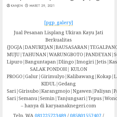
KANJEN
MARET 29, 2021
[pgp_galery]
Jual Pesanan Lisplang Ukiran Kayu Jati
Berkualitas
{JOGJA|DANUREJAN|BAUSASARAN|TEGALPA
MUJU|TAHUNAN|WARUNGBOTO|PANDEYAN|S
Lipuro|Banguntapan|Dlingo|Imogiri|Jeti
SALAK PONDOH| KULON
PROGO|Galur|Girimulyo|Kalibawang|Kokap|
KIDUL|Gedang
Sari|Girisubo|Karangmojo|Ngawen|Paliyan|P
Sari|Semanu|Semin|Tanjungsari|Tepus|Wono
– hanya di karyaanaknegeri.com
Telp. WA
081225723489
/
085801557407
/