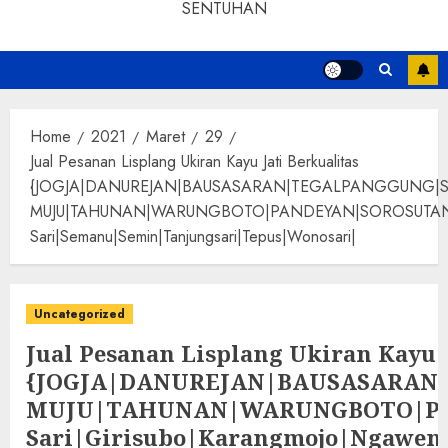
SENTUHAN
Home
2021
Maret
29
Jual Pesanan Lisplang Ukiran Kayu Jati Berkualitas
{JOGJA|DANUREJAN|BAUSASARAN|TEGALPANGGUNG|
MUJU|TAHUNAN|WARUNGBOTO|PANDEYAN|SOROSUTAN|GIWANG
Sari|Semanu|Semin|Tanjungsari|Tepus|Wonosari|
Uncategorized
Jual Pesanan Lisplang Ukiran Kayu J
{JOGJA|DANUREJAN|BAUSASARA
MUJU|TAHUNAN|WARUNGBOTO|PAND
Sari|Girisubo|Karangmojo|Ngawen