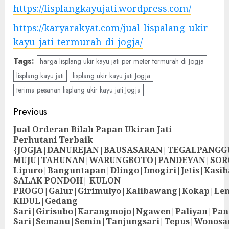
https://lisplangkayujati.wordpress.com/
https://karyarakyat.com/jual-lispalang-ukir-
kayu-jati-termurah-di-jogja/
Tags:
harga lisplang ukir kayu jati per meter termurah di Jogja
lisplang kayu jati
lisplang ukir kayu jati Jogja
terima pesanan lisplang ukir kayu jati Jogja
Previous
Jual Orderan Bilah Papan Ukiran Jati
Perhutani Terbaik
{JOGJA|DANUREJAN|BAUSASARAN|TEGALPANG
MUJU|TAHUNAN|WARUNGBOTO|PANDEYAN|SOR
Lipuro|Banguntapan|Dlingo|Imogiri|Jetis
SALAK PONDOH| KULON
PROGO|Galur|Girimulyo|Kalibawang|Kokap|Le
KIDUL|Gedang
Sari|Girisubo|Karangmojo|Ngawen|Paliyan|Pa
Sari|Semanu|Semin|Tanjungsari|Tepus|Wonosa