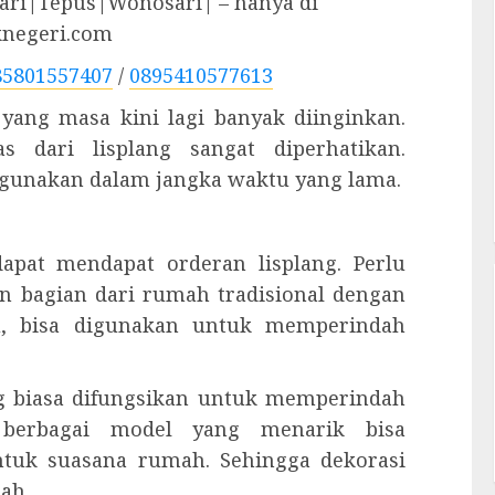
ri|Tepus|Wonosari| – hanya di
knegeri.com
85801557407
/
0895410577613
 yang masa kini lagi banyak diinginkan.
s dari lisplang sangat diperhatikan.
gunakan dalam jangka waktu yang lama.
apat mendapat orderan lisplang. Perlu
n bagian dari rumah tradisional dengan
tu, bisa digunakan untuk memperindah
ng biasa difungsikan untuk memperindah
 berbagai model yang menarik bisa
ntuk suasana rumah. Sehingga dekorasi
ah.