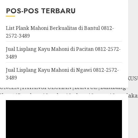
OROSUTAN|GIWANGAN|W
POS-POS TERBARU
an|Panggang|Patuk|Pla
List Plank Mahoni Berkualitas di Bantul 0812-
2572-3489
Jual Lisplang Kayu Mahoni di Pacitan 0812-2572-
3489
Jual Lisplang Kayu Mahoni di Ngawi 0812-2572-
3489
SOSROMENDURAN|PRINGGOKUSUMAN|GONDOKUS
UNCEN|PATANGPULUHAN|BANTUL|Bambang
iyungan|Pleret|Pundong|Sanden|Sedayu|Sew
amigaluh|Sentolo|Temon|Wates|GUNUNG
i|Rongkop|Sapto