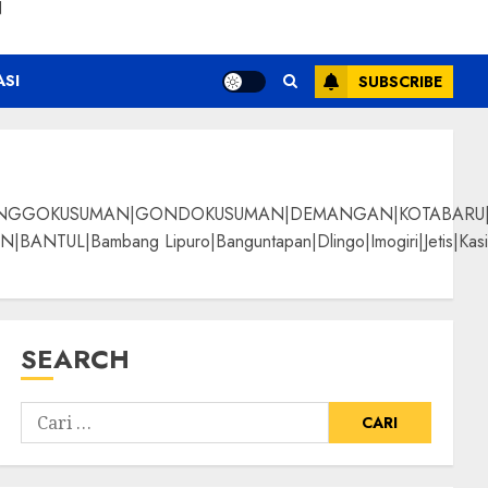
N
ASI
SUBSCRIBE
NGGOKUSUMAN|GONDOKUSUMAN|DEMANGAN|KOTABARU|KLI
g Lipuro|Banguntapan|Dlingo|Imogiri|Jetis|Kasihan|Kre
SEARCH
ds Termurah
ALPANGGUNG|SURYATM