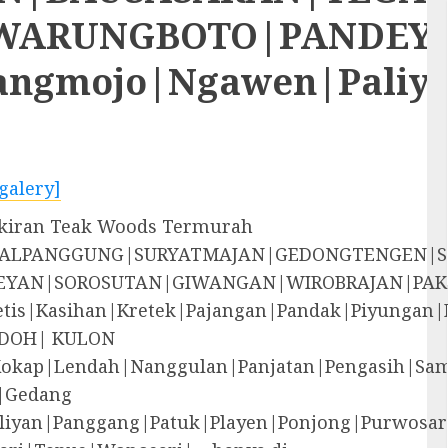
RUNGBOTO|PANDEYAN|S
rangmojo|Ngawen|Paliy
galery]
Ukiran Teak Woods Termurah
EGALPANGGUNG|SURYATMAJAN|GEDONGTENGEN|
YAN|SOROSUTAN|GIWANGAN|WIROBRAJAN|PAK
i|Jetis|Kasihan|Kretek|Pajangan|Pandak|P
DOH| KULON
Kokap|Lendah|Nanggulan|Panjatan|Pengasih|S
|Gedang
liyan|Panggang|Patuk|Playen|Ponjong|Purwosar