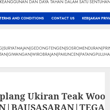
KEANGGUNAN DAN DAYA TAHAN DALAM SATU SENTUHA
TERMS AND CONDITIONS
CONTACT US
KEBIJAKAN PRIV
NG|SURYATMAJAN|GEDONGTENGEN|SOSROMENDURAN|PRI
ANGAN|WIROBRAJAN|PAKUNCEN|PATANGPULUHAN|BANTUL|Bamban
splang Ukiran Teak Woo
AN|BAUSASARAN|TEG