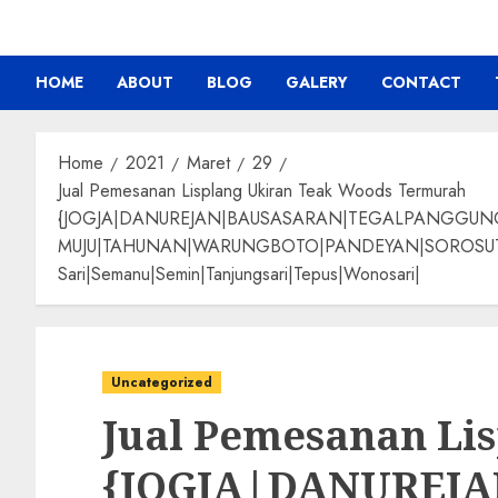
HOME
ABOUT
BLOG
GALERY
CONTACT
Home
2021
Maret
29
Jual Pemesanan Lisplang Ukiran Teak Woods Termurah
{JOGJA|DANUREJAN|BAUSASARAN|TEGALPANGGU
MUJU|TAHUNAN|WARUNGBOTO|PANDEYAN|SOROSUTAN|GIW
Sari|Semanu|Semin|Tanjungsari|Tepus|Wonosari|
Uncategorized
Jual Pemesanan Li
{JOGJA|DANUREJ