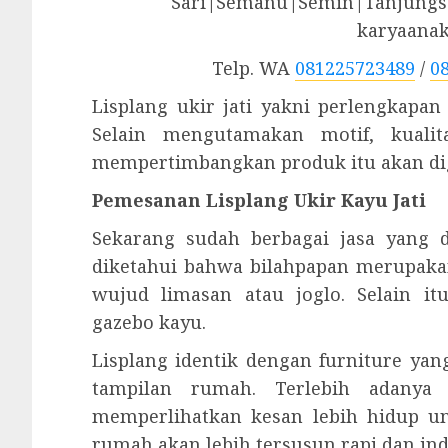
Sari|Semanu|Semin|Tanjungsa
karyaana
Telp. WA
081225723489
/
0
Lisplang ukir jati yakni perlengkapan
Selain mengutamakan motif, kualita
mempertimbangkan produk itu akan di
Pemesanan Lisplang Ukir Kayu Jati
Sekarang sudah berbagai jasa yang d
diketahui bahwa bilahpapan merupaka
wujud limasan atau joglo. Selain i
gazebo kayu.
Lisplang identik dengan furniture ya
tampilan rumah. Terlebih adanya
memperlihatkan kesan lebih hidup u
rumah akan lebih tersusun rapi dan ind