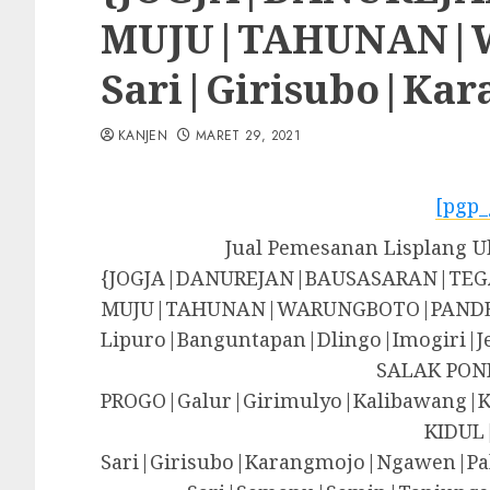
MUJU|TAHUNAN|WA
Sari|Girisubo|Ka
KANJEN
MARET 29, 2021
[pgp_
Jual Pemesanan Lisplang 
{JOGJA|DANUREJAN|BAUSASARAN|T
MUJU|TAHUNAN|WARUNGBOTO|PANDE
Lipuro|Banguntapan|Dlingo|Imogir
SALAK PON
PROGO|Galur|Girimulyo|Kalibawang|
KIDUL
Sari|Girisubo|Karangmojo|Ngawen|Pa