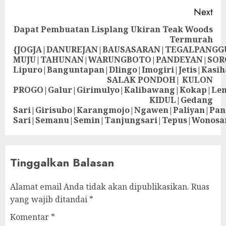
Next
Dapat Pembuatan Lisplang Ukiran Teak Woods
Termurah
{JOGJA|DANUREJAN|BAUSASARAN|TEGALPANG
MUJU|TAHUNAN|WARUNGBOTO|PANDEYAN|SOR
Lipuro|Banguntapan|Dlingo|Imogiri|Jetis
SALAK PONDOH| KULON
PROGO|Galur|Girimulyo|Kalibawang|Kokap|Le
KIDUL|Gedang
Sari|Girisubo|Karangmojo|Ngawen|Paliyan|Pa
Sari|Semanu|Semin|Tanjungsari|Tepus|Wonosa
Tinggalkan Balasan
Alamat email Anda tidak akan dipublikasikan.
Ruas
yang wajib ditandai
*
Komentar
*