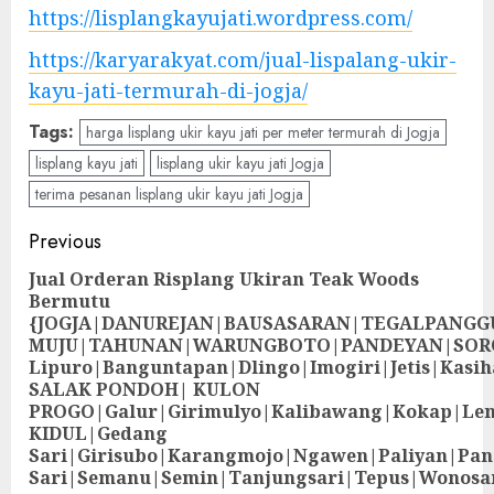
https://lisplangkayujati.wordpress.com/
https://karyarakyat.com/jual-lispalang-ukir-
kayu-jati-termurah-di-jogja/
Tags:
harga lisplang ukir kayu jati per meter termurah di Jogja
lisplang kayu jati
lisplang ukir kayu jati Jogja
terima pesanan lisplang ukir kayu jati Jogja
Previous
Jual Orderan Risplang Ukiran Teak Woods
Bermutu
{JOGJA|DANUREJAN|BAUSASARAN|TEGALPANG
MUJU|TAHUNAN|WARUNGBOTO|PANDEYAN|SOR
Lipuro|Banguntapan|Dlingo|Imogiri|Jetis
SALAK PONDOH| KULON
PROGO|Galur|Girimulyo|Kalibawang|Kokap|Le
KIDUL|Gedang
Sari|Girisubo|Karangmojo|Ngawen|Paliyan|Pa
Sari|Semanu|Semin|Tanjungsari|Tepus|Wonosa