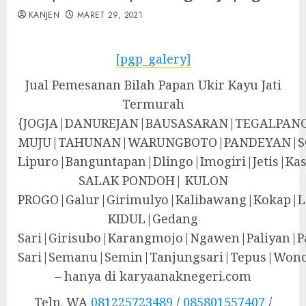
KANJEN
MARET 29, 2021
[pgp_galery]
Jual Pemesanan Bilah Papan Ukir Kayu Jati
Termurah
{JOGJA|DANUREJAN|BAUSASARAN|TEGALPA
MUJU|TAHUNAN|WARUNGBOTO|PANDEYAN|S
Lipuro|Banguntapan|Dlingo|Imogiri|Jeti
SALAK PONDOH| KULON
PROGO|Galur|Girimulyo|Kalibawang|Kokap|
KIDUL|Gedang
Sari|Girisubo|Karangmojo|Ngawen|Paliyan|P
Sari|Semanu|Semin|Tanjungsari|Tepus|Wono
– hanya di karyaanaknegeri.com
Telp. WA
081225723489
/
085801557407
/