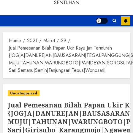
SENTUHAN
Home
2021
Maret
29
Jual Pemesanan Bilah Papan Ukir Kayu Jati Termurah
{JOGJA|DANUREJAN|BAUSASARAN|TEGALPANGGUNG|
MUJU|TAHUNAN|WARUNGBOTO|PANDEYAN|SOROSUTAN|GIWANG
Sari|Semanu|Semin|Tanjungsari|Tepus|Wonosari|
Uncategorized
Jual Pemesanan Bilah Papan Ukir K
{JOGJA|DANUREJAN|BAUSASARA
MUJU|TAHUNAN|WARUNGBOTO|PAND
Sari|Girisubo|Karangmojo|Ngawen