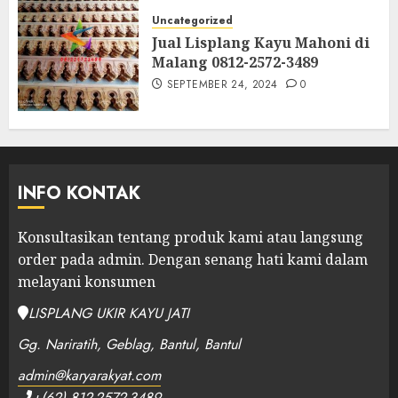
Uncategorized
Jual Lisplang Kayu Mahoni di
Malang 0812-2572-3489
SEPTEMBER 24, 2024
0
INFO KONTAK
Konsultasikan tentang produk kami atau langsung
order pada admin.
Dengan senang hati kami dalam
melayani konsumen
LISPLANG UKIR KAYU JATI
Gg. Nariratih, Geblag, Bantul, Bantul
admin@karyarakyat.com
+(62) 812-2572-3489