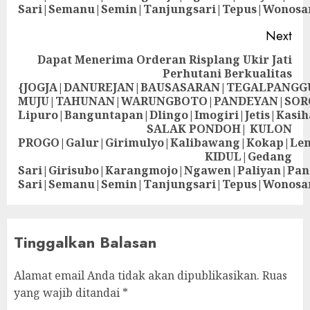
Sari|Semanu|Semin|Tanjungsari|Tepus|Wonosa
Next
Dapat Menerima Orderan Risplang Ukir Jati
Perhutani Berkualitas
{JOGJA|DANUREJAN|BAUSASARAN|TEGALPANG
MUJU|TAHUNAN|WARUNGBOTO|PANDEYAN|SOR
Lipuro|Banguntapan|Dlingo|Imogiri|Jetis
SALAK PONDOH| KULON
PROGO|Galur|Girimulyo|Kalibawang|Kokap|Le
KIDUL|Gedang
Sari|Girisubo|Karangmojo|Ngawen|Paliyan|Pa
Sari|Semanu|Semin|Tanjungsari|Tepus|Wonosa
Tinggalkan Balasan
Alamat email Anda tidak akan dipublikasikan.
Ruas
yang wajib ditandai
*