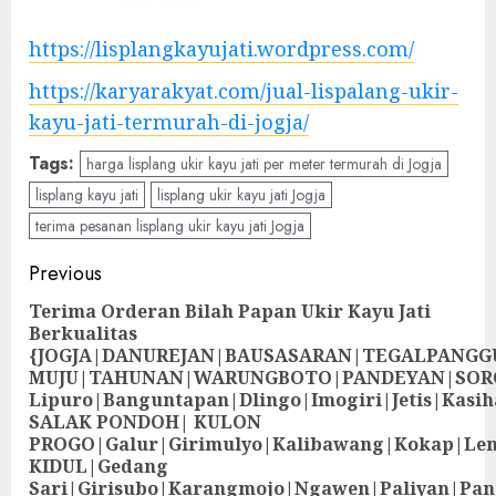
https://lisplangkayujati.wordpress.com/
https://karyarakyat.com/jual-lispalang-ukir-
kayu-jati-termurah-di-jogja/
Tags:
harga lisplang ukir kayu jati per meter termurah di Jogja
lisplang kayu jati
lisplang ukir kayu jati Jogja
terima pesanan lisplang ukir kayu jati Jogja
Previous
Terima Orderan Bilah Papan Ukir Kayu Jati
Berkualitas
{JOGJA|DANUREJAN|BAUSASARAN|TEGALPANG
MUJU|TAHUNAN|WARUNGBOTO|PANDEYAN|SOR
Lipuro|Banguntapan|Dlingo|Imogiri|Jetis
SALAK PONDOH| KULON
PROGO|Galur|Girimulyo|Kalibawang|Kokap|Le
KIDUL|Gedang
Sari|Girisubo|Karangmojo|Ngawen|Paliyan|Pa