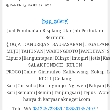
KANJEN
MARET 29, 2021
[pgp_galery]
Jual Pembuatan Risplang Ukir Jati Perhutani
Bermutu
{JOGJA|DANUREJAN|BAUSASARAN|TEGALPA
MUJU|TAHUNAN|WARUNGBOTO|PANDEYAN|S
Lipuro|Banguntapan|Dlingo|Imogiri|Jeti
SALAK PONDOH| KULON
PROGO|Galur|Girimulyo|Kalibawang|Kokap|
KIDUL|Gedang
Sari|Girisubo|Karangmojo|Ngawen|Paliyan|P
Sari|Semanu|Semin|Tanjungsari|Tepus|Wono
– hanya di karyaanaknegeri.com
Telp. WA
081225723489
/
085801557407
/