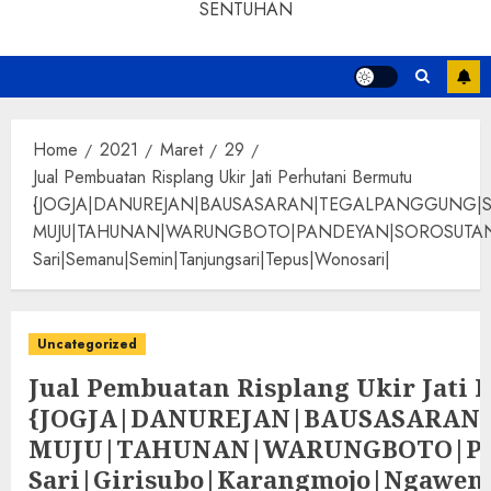
SENTUHAN
Home
2021
Maret
29
Jual Pembuatan Risplang Ukir Jati Perhutani Bermutu
{JOGJA|DANUREJAN|BAUSASARAN|TEGALPANGGUNG|
MUJU|TAHUNAN|WARUNGBOTO|PANDEYAN|SOROSUTAN|GIWANG
Sari|Semanu|Semin|Tanjungsari|Tepus|Wonosari|
Uncategorized
Jual Pembuatan Risplang Ukir Jati 
{JOGJA|DANUREJAN|BAUSASARA
MUJU|TAHUNAN|WARUNGBOTO|PAND
Sari|Girisubo|Karangmojo|Ngawen