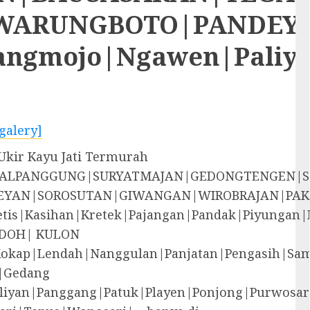
RUNGBOTO|PANDEYAN|S
rangmojo|Ngawen|Paliy
galery]
 Ukir Kayu Jati Termurah
EGALPANGGUNG|SURYATMAJAN|GEDONGTENGEN|
YAN|SOROSUTAN|GIWANGAN|WIROBRAJAN|PAK
i|Jetis|Kasihan|Kretek|Pajangan|Pandak|P
DOH| KULON
Kokap|Lendah|Nanggulan|Panjatan|Pengasih|S
|Gedang
liyan|Panggang|Patuk|Playen|Ponjong|Purwosar