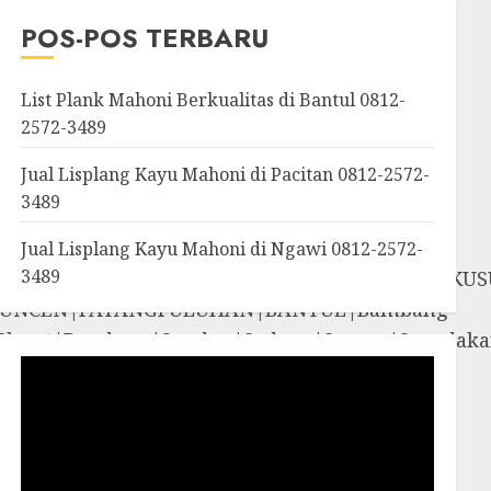
OROSUTAN|GIWANGAN|W
POS-POS TERBARU
an|Panggang|Patuk|Pla
List Plank Mahoni Berkualitas di Bantul 0812-
2572-3489
Jual Lisplang Kayu Mahoni di Pacitan 0812-2572-
3489
Jual Lisplang Kayu Mahoni di Ngawi 0812-2572-
3489
SOSROMENDURAN|PRINGGOKUSUMAN|GONDOKUS
UNCEN|PATANGPULUHAN|BANTUL|Bambang
iyungan|Pleret|Pundong|Sanden|Sedayu|Sew
amigaluh|Sentolo|Temon|Wates|GUNUNG
i|Rongkop|Sapto