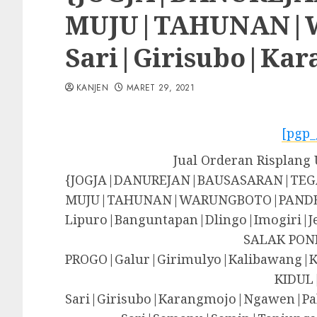
MUJU|TAHUNAN|WA
Sari|Girisubo|Ka
KANJEN
MARET 29, 2021
[pgp_
Jual Orderan Risplang
{JOGJA|DANUREJAN|BAUSASARAN|T
MUJU|TAHUNAN|WARUNGBOTO|PANDE
Lipuro|Banguntapan|Dlingo|Imogir
SALAK PON
PROGO|Galur|Girimulyo|Kalibawang|
KIDUL
Sari|Girisubo|Karangmojo|Ngawen|Pa