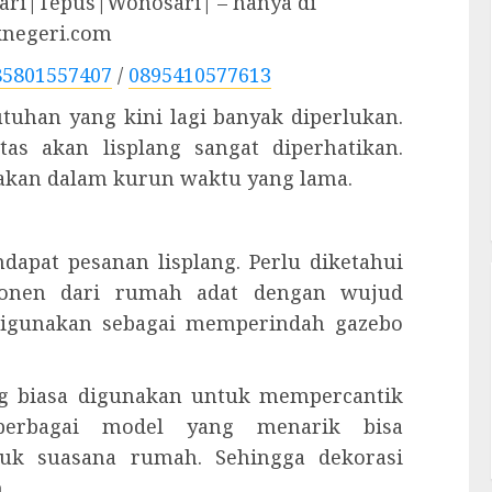
ri|Tepus|Wonosari| – hanya di
knegeri.com
85801557407
/
0895410577613
utuhan yang kini lagi banyak diperlukan.
tas akan lisplang sangat diperhatikan.
akan dalam kurun waktu yang lama.
ndapat pesanan lisplang. Perlu diketahui
onen dari rumah adat dengan wujud
t digunakan sebagai memperindah gazebo
ang biasa digunakan untuk mempercantik
berbagai model yang menarik bisa
uk suasana rumah. Sehingga dekorasi
.