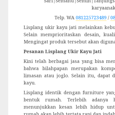
Sari|Semanu|Semin|Tanjungsa
karyaana
Telp. WA
081225723489
/
0
Lisplang ukir kayu jati melainkan keb
Selain memprioritaskan desain, kuali
Mengingat produk tersebut akan digun
Pesanan Lisplang Ukir Kayu Jati
Kini telah berbagai jasa yang bisa me
bahwa bilahpapan merupakan komp
limasan atau joglo. Selain itu, dapa
kayu.
Lisplang identik dengan furniture y
bentuk rumah. Terlebih adanya 
menunjukkan kesan lebih hidup unt
rumah akan lebih tertata rapi dan indah