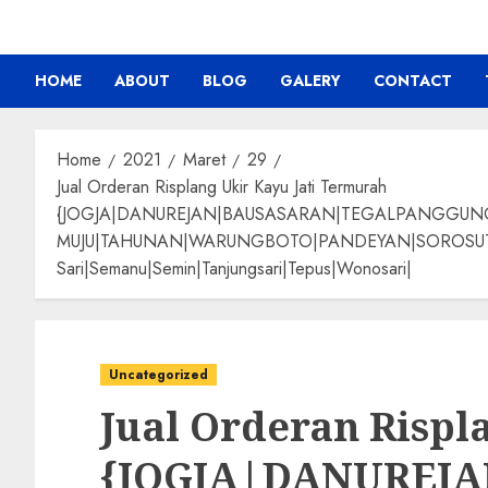
HOME
ABOUT
BLOG
GALERY
CONTACT
Home
2021
Maret
29
Jual Orderan Risplang Ukir Kayu Jati Termurah
{JOGJA|DANUREJAN|BAUSASARAN|TEGALPANGGU
MUJU|TAHUNAN|WARUNGBOTO|PANDEYAN|SOROSUTAN|GIW
Sari|Semanu|Semin|Tanjungsari|Tepus|Wonosari|
Uncategorized
Jual Orderan Rispl
{JOGJA|DANUREJ