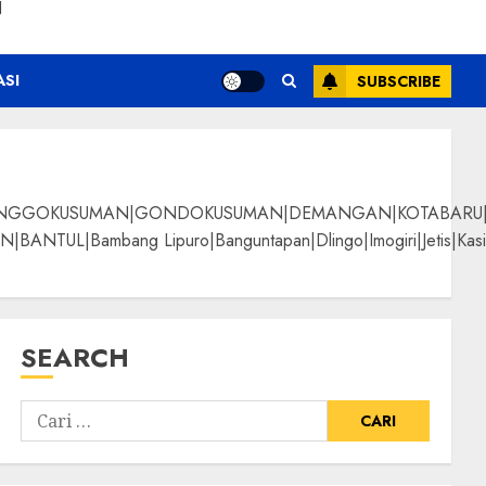
N
ASI
SUBSCRIBE
NGGOKUSUMAN|GONDOKUSUMAN|DEMANGAN|KOTABARU|KLI
g Lipuro|Banguntapan|Dlingo|Imogiri|Jetis|Kasihan|Kre
SEARCH
urah
ALPANGGUNG|SURYATM