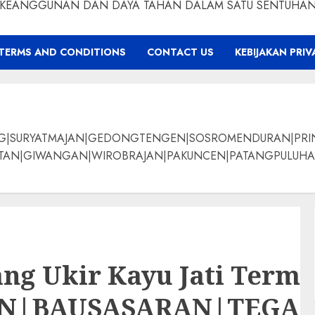
KEANGGUNAN DAN DAYA TAHAN DALAM SATU SENTUHA
TERMS AND CONDITIONS
CONTACT US
KEBIJAKAN PRIV
NG|SURYATMAJAN|GEDONGTENGEN|SOSROMENDURAN|PRI
ANGAN|WIROBRAJAN|PAKUNCEN|PATANGPULUHAN|BANTUL|Bamban
ang Ukir Kayu Jati Term
AN|BAUSASARAN|TEG