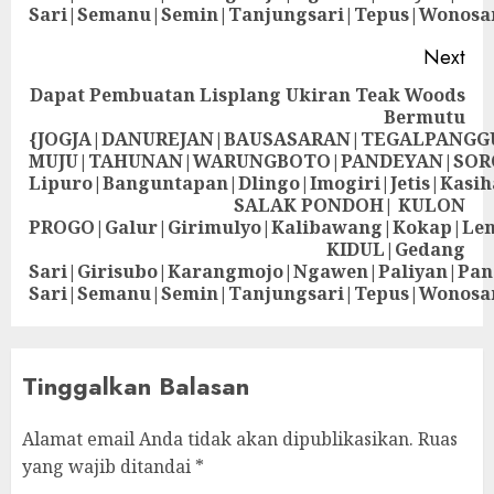
Sari|Semanu|Semin|Tanjungsari|Tepus|Wonosa
Next
Dapat Pembuatan Lisplang Ukiran Teak Woods
Bermutu
{JOGJA|DANUREJAN|BAUSASARAN|TEGALPANG
MUJU|TAHUNAN|WARUNGBOTO|PANDEYAN|SOR
Lipuro|Banguntapan|Dlingo|Imogiri|Jetis
SALAK PONDOH| KULON
PROGO|Galur|Girimulyo|Kalibawang|Kokap|Le
KIDUL|Gedang
Sari|Girisubo|Karangmojo|Ngawen|Paliyan|Pa
Sari|Semanu|Semin|Tanjungsari|Tepus|Wonosa
Tinggalkan Balasan
Alamat email Anda tidak akan dipublikasikan.
Ruas
yang wajib ditandai
*