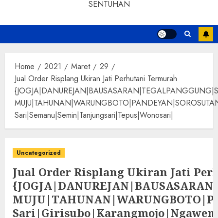
SENTUHAN
Home
2021
Maret
29
Jual Order Risplang Ukiran Jati Perhutani Termurah
{JOGJA|DANUREJAN|BAUSASARAN|TEGALPANGGUNG|
MUJU|TAHUNAN|WARUNGBOTO|PANDEYAN|SOROSUTAN|GIWANG
Sari|Semanu|Semin|Tanjungsari|Tepus|Wonosari|
Uncategorized
Jual Order Risplang Ukiran Jati Pe
{JOGJA|DANUREJAN|BAUSASARA
MUJU|TAHUNAN|WARUNGBOTO|PAND
Sari|Girisubo|Karangmojo|Ngawen