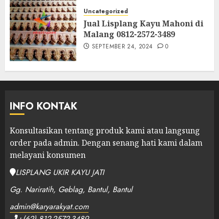
Uncategorized
Jual Lisplang Kayu Mahoni di
Malang 0812-2572-3489
SEPTEMBER 24, 2024
0
INFO KONTAK
Konsultasikan tentang produk kami atau langsung
order pada admin.
Dengan senang hati kami dalam
melayani konsumen
LISPLANG UKIR KAYU JATI
Gg. Nariratih, Geblag, Bantul, Bantul
admin@karyarakyat.com
+(62) 812-2572-3489