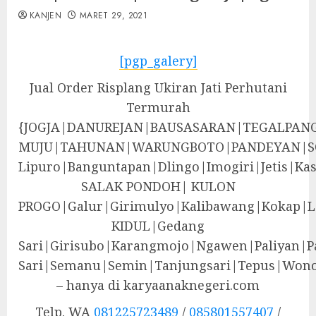
KANJEN
MARET 29, 2021
[pgp_galery]
Jual Order Risplang Ukiran Jati Perhutani
Termurah
{JOGJA|DANUREJAN|BAUSASARAN|TEGALPA
MUJU|TAHUNAN|WARUNGBOTO|PANDEYAN|S
Lipuro|Banguntapan|Dlingo|Imogiri|Jeti
SALAK PONDOH| KULON
PROGO|Galur|Girimulyo|Kalibawang|Kokap|
KIDUL|Gedang
Sari|Girisubo|Karangmojo|Ngawen|Paliyan|P
Sari|Semanu|Semin|Tanjungsari|Tepus|Wono
– hanya di karyaanaknegeri.com
Telp. WA
081225723489
/
085801557407
/