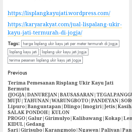
https://lisplangkayujati.wordpress.com/
https://karyarakyat.com/jual-lispalang-ukir-
kayu-jati-termurah-di-jogja/
Tags:
harga lisplang ukir kayu jati per meter termurah di Jogja
lisplang kayu jati
lisplang ukir kayu jati Jogja
terima pesanan lisplang ukir kayu jati Jogja
Previous
Terima Pemesanan Risplang Ukir Kayu Jati
Bermutu
{JOGJA|DANUREJAN|BAUSASARAN|TEGALPANG
MUJU|TAHUNAN|WARUNGBOTO|PANDEYAN|SOR
Lipuro|Banguntapan|Dlingo|Imogiri|Jetis
SALAK PONDOH| KULON
PROGO|Galur|Girimulyo|Kalibawang|Kokap|Le
KIDUL|Gedang
Sari|Girisubo|Karangmojo|Ngawen|Paliyan|Pa