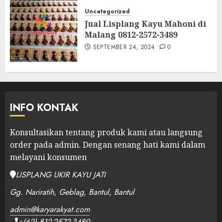
Uncategorized
Jual Lisplang Kayu Mahoni di
Malang 0812-2572-3489
SEPTEMBER 24, 2024
0
INFO KONTAK
Konsultasikan tentang produk kami atau langsung
order pada admin.
Dengan senang hati kami dalam
melayani konsumen
LISPLANG UKIR KAYU JATI
Gg. Nariratih, Geblag, Bantul, Bantul
admin@karyarakyat.com
+(62) 812-2572-3489