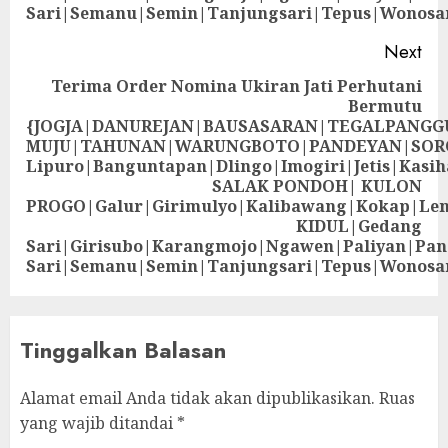
Sari|Semanu|Semin|Tanjungsari|Tepus|Wonosa
Next
Terima Order Nomina Ukiran Jati Perhutani
Bermutu
{JOGJA|DANUREJAN|BAUSASARAN|TEGALPANG
MUJU|TAHUNAN|WARUNGBOTO|PANDEYAN|SOR
Lipuro|Banguntapan|Dlingo|Imogiri|Jetis
SALAK PONDOH| KULON
PROGO|Galur|Girimulyo|Kalibawang|Kokap|Le
KIDUL|Gedang
Sari|Girisubo|Karangmojo|Ngawen|Paliyan|Pa
Sari|Semanu|Semin|Tanjungsari|Tepus|Wonosa
Tinggalkan Balasan
Alamat email Anda tidak akan dipublikasikan.
Ruas
yang wajib ditandai
*