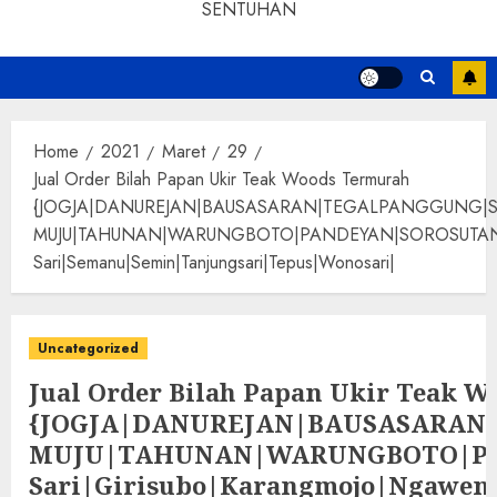
SENTUHAN
Home
2021
Maret
29
Jual Order Bilah Papan Ukir Teak Woods Termurah
{JOGJA|DANUREJAN|BAUSASARAN|TEGALPANGGUNG|
MUJU|TAHUNAN|WARUNGBOTO|PANDEYAN|SOROSUTAN|GIWANG
Sari|Semanu|Semin|Tanjungsari|Tepus|Wonosari|
Uncategorized
Jual Order Bilah Papan Ukir Teak 
{JOGJA|DANUREJAN|BAUSASARA
MUJU|TAHUNAN|WARUNGBOTO|PAND
Sari|Girisubo|Karangmojo|Ngawen