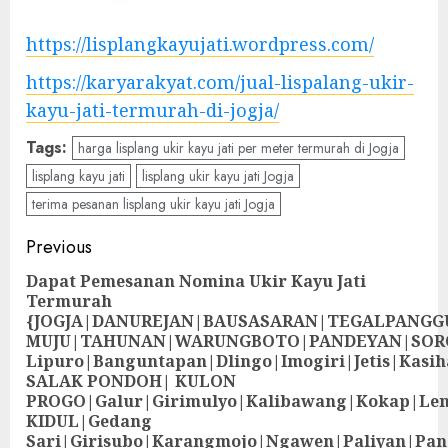
https://lisplangkayujati.wordpress.com/
https://karyarakyat.com/jual-lispalang-ukir-
kayu-jati-termurah-di-jogja/
Tags:
harga lisplang ukir kayu jati per meter termurah di Jogja
lisplang kayu jati
lisplang ukir kayu jati Jogja
terima pesanan lisplang ukir kayu jati Jogja
Previous
Dapat Pemesanan Nomina Ukir Kayu Jati
Termurah
{JOGJA|DANUREJAN|BAUSASARAN|TEGALPANG
MUJU|TAHUNAN|WARUNGBOTO|PANDEYAN|SOR
Lipuro|Banguntapan|Dlingo|Imogiri|Jetis
SALAK PONDOH| KULON
PROGO|Galur|Girimulyo|Kalibawang|Kokap|Le
KIDUL|Gedang
Sari|Girisubo|Karangmojo|Ngawen|Paliyan|Pa