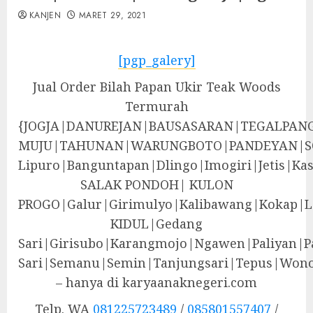
KANJEN
MARET 29, 2021
[pgp_galery]
Jual Order Bilah Papan Ukir Teak Woods
Termurah
{JOGJA|DANUREJAN|BAUSASARAN|TEGALPA
MUJU|TAHUNAN|WARUNGBOTO|PANDEYAN|S
Lipuro|Banguntapan|Dlingo|Imogiri|Jeti
SALAK PONDOH| KULON
PROGO|Galur|Girimulyo|Kalibawang|Kokap|
KIDUL|Gedang
Sari|Girisubo|Karangmojo|Ngawen|Paliyan|P
Sari|Semanu|Semin|Tanjungsari|Tepus|Wono
– hanya di karyaanaknegeri.com
Telp. WA
081225723489
/
085801557407
/