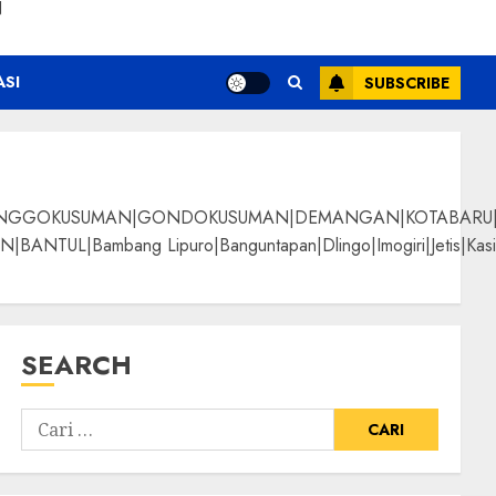
N
ASI
SUBSCRIBE
NGGOKUSUMAN|GONDOKUSUMAN|DEMANGAN|KOTABARU|KLI
g Lipuro|Banguntapan|Dlingo|Imogiri|Jetis|Kasihan|Kre
SEARCH
ermutu
ALPANGGUNG|SURYATM