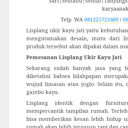
Sari|Semanu|Semin|Tanjungsa
karyaana
Telp. WA
081225723489
/
0
Lisplang ukir kayu jati yaitu kebutuhan
mengutamakan desain, mutu dari lis
produk tersebut akan dipakai dalam ma
Pemesanan Lisplang Ukir Kayu Jati
Sekarang sudah banyak jasa yang b
diketahui bahwa bilahpapan merupa
wujud limasan atau joglo. Selain itu
gazebo kayu.
Lisplang identik dengan furnitu
mempercantik tampilan rumah. Terleb
bisa memberikan kesan lebih hidup u
rumah akan lebih tersusun rapi dan can