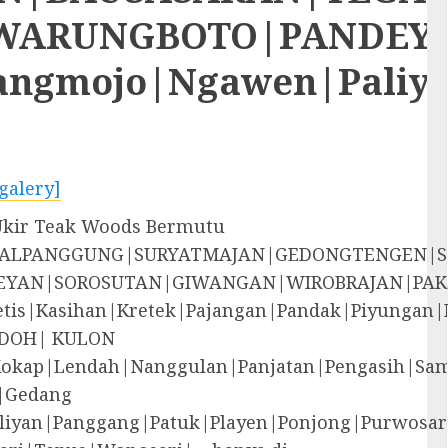
RUNGBOTO|PANDEYAN|S
rangmojo|Ngawen|Paliy
galery]
 Ukir Teak Woods Bermutu
EGALPANGGUNG|SURYATMAJAN|GEDONGTENGEN|
YAN|SOROSUTAN|GIWANGAN|WIROBRAJAN|PAK
i|Jetis|Kasihan|Kretek|Pajangan|Pandak|P
DOH| KULON
Kokap|Lendah|Nanggulan|Panjatan|Pengasih|S
|Gedang
liyan|Panggang|Patuk|Playen|Ponjong|Purwosar