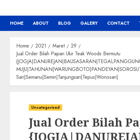
HOME
ABOUT
BLOG
GALERY
CONTACT
Home
2021
Maret
29
Jual Order Bilah Papan Ukir Teak Woods Bermutu
{JOGJA|DANUREJAN|BAUSASARAN|TEGALPANGGU
MUJU|TAHUNAN|WARUNGBOTO|PANDEYAN|SOROSUTAN|GIW
Sari|Semanu|Semin|Tanjungsari|Tepus|Wonosari|
Uncategorized
Jual Order Bilah 
{JOGJA|DANUREJ