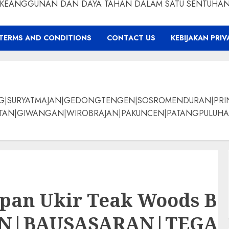
KEANGGUNAN DAN DAYA TAHAN DALAM SATU SENTUHA
TERMS AND CONDITIONS
CONTACT US
KEBIJAKAN PRIV
NG|SURYATMAJAN|GEDONGTENGEN|SOSROMENDURAN|PRI
ANGAN|WIROBRAJAN|PAKUNCEN|PATANGPULUHAN|BANTUL|Bamban
Papan Ukir Teak Woods B
AN|BAUSASARAN|TEG