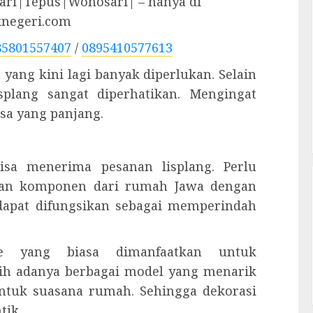
ri|Tepus|Wonosari| – hanya di
knegeri.com
85801557407
/
0895410577613
 yang kini lagi banyak diperlukan. Selain
plang sangat diperhatikan. Mengingat
sa yang panjang.
isa menerima pesanan lisplang. Perlu
kan komponen dari rumah Jawa dengan
, dapat difungsikan sebagai memperindah
re yang biasa dimanfaatkan untuk
ih adanya berbagai model yang menarik
ntuk suasana rumah. Sehingga dekorasi
tik.