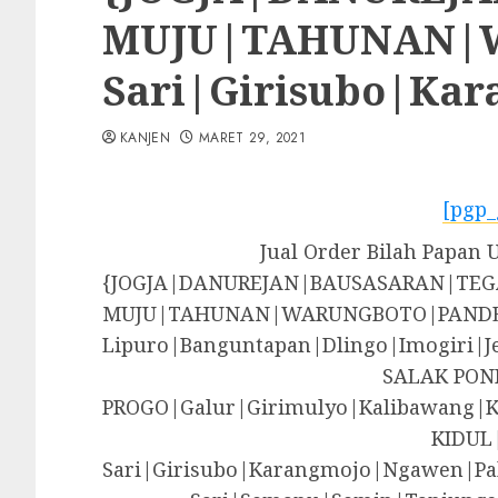
MUJU|TAHUNAN|WA
Sari|Girisubo|Ka
KANJEN
MARET 29, 2021
[pgp_
Jual Order Bilah Papan
{JOGJA|DANUREJAN|BAUSASARAN|T
MUJU|TAHUNAN|WARUNGBOTO|PANDE
Lipuro|Banguntapan|Dlingo|Imogir
SALAK PON
PROGO|Galur|Girimulyo|Kalibawang|
KIDUL
Sari|Girisubo|Karangmojo|Ngawen|Pa