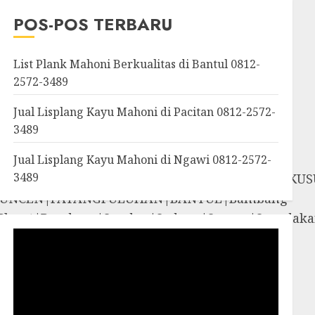
OROSUTAN|GIWANGAN|W
POS-POS TERBARU
an|Panggang|Patuk|Pla
List Plank Mahoni Berkualitas di Bantul 0812-
2572-3489
Jual Lisplang Kayu Mahoni di Pacitan 0812-2572-
3489
Jual Lisplang Kayu Mahoni di Ngawi 0812-2572-
3489
SOSROMENDURAN|PRINGGOKUSUMAN|GONDOKUS
UNCEN|PATANGPULUHAN|BANTUL|Bambang
iyungan|Pleret|Pundong|Sanden|Sedayu|Sew
amigaluh|Sentolo|Temon|Wates|GUNUNG
i|Rongkop|Sapto