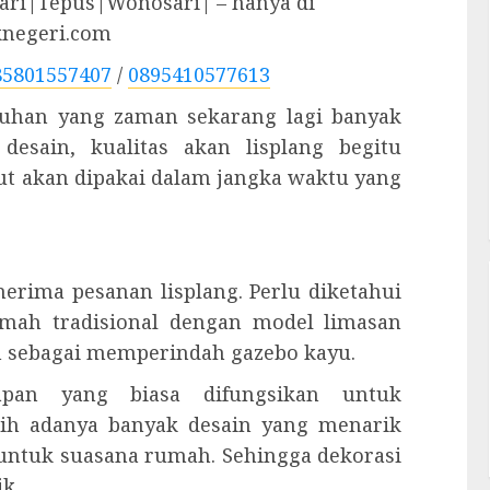
ri|Tepus|Wonosari| – hanya di
knegeri.com
85801557407
/
0895410577613
utuhan yang zaman sekarang lagi banyak
desain, kualitas akan lisplang begitu
ut akan dipakai dalam jangka waktu yang
erima pesanan lisplang. Perlu diketahui
umah tradisional dengan model limasan
kan sebagai memperindah gazebo kayu.
kapan yang biasa difungsikan untuk
ih adanya banyak desain yang menarik
untuk suasana rumah. Sehingga dekorasi
ik.