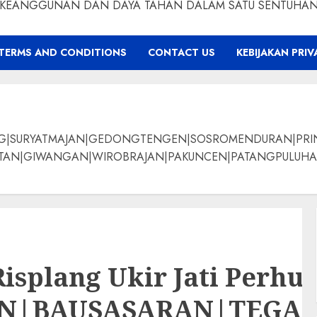
KEANGGUNAN DAN DAYA TAHAN DALAM SATU SENTUHA
TERMS AND CONDITIONS
CONTACT US
KEBIJAKAN PRIV
NG|SURYATMAJAN|GEDONGTENGEN|SOSROMENDURAN|PRI
ANGAN|WIROBRAJAN|PAKUNCEN|PATANGPULUHAN|BANTUL|Bamban
splang Ukir Jati Perhut
AN|BAUSASARAN|TEG