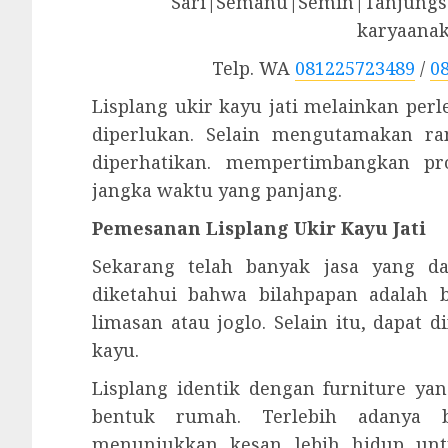
Sari|Semanu|Semin|Tanjungsa
karyaana
Telp. WA
081225723489
/
0
Lisplang ukir kayu jati melainkan pe
diperlukan. Selain mengutamakan ran
diperhatikan. mempertimbangkan p
jangka waktu yang panjang.
Pemesanan Lisplang Ukir Kayu Jati
Sekarang telah banyak jasa yang da
diketahui bahwa bilahpapan adalah
limasan atau joglo. Selain itu, dapat
kayu.
Lisplang identik dengan furniture y
bentuk rumah. Terlebih adanya 
menunjukkan kesan lebih hidup unt