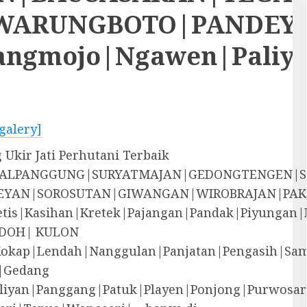
RUNGBOTO|PANDEYAN|S
rangmojo|Ngawen|Paliy
galery]
Ukir Jati Perhutani Terbaik
EGALPANGGUNG|SURYATMAJAN|GEDONGTENGEN|
YAN|SOROSUTAN|GIWANGAN|WIROBRAJAN|PAK
i|Jetis|Kasihan|Kretek|Pajangan|Pandak|P
DOH| KULON
Kokap|Lendah|Nanggulan|Panjatan|Pengasih|S
|Gedang
liyan|Panggang|Patuk|Playen|Ponjong|Purwosar