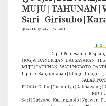
MUJU|TAHUNAN|WA
Sari|Girisubo|Ka
KANJEN
MARET 29, 2021
[pgp_
Dapat Pemesanan Risplang 
{JOGJA|DANUREJAN|BAUSASARAN|T
MUJU|TAHUNAN|WARUNGBOTO|PANDE
Lipuro|Banguntapan|Dlingo|Imogir
SALAK PON
PROGO|Galur|Girimulyo|Kalibawang|
KIDUL
Sari|Girisubo|Karangmojo|Ngawen|Pa