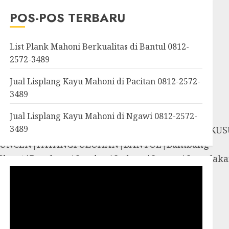
OROSUTAN|GIWANGAN|W
POS-POS TERBARU
an|Panggang|Patuk|Pla
List Plank Mahoni Berkualitas di Bantul 0812-
2572-3489
Jual Lisplang Kayu Mahoni di Pacitan 0812-2572-
3489
Jual Lisplang Kayu Mahoni di Ngawi 0812-2572-
3489
SOSROMENDURAN|PRINGGOKUSUMAN|GONDOKUS
UNCEN|PATANGPULUHAN|BANTUL|Bambang
iyungan|Pleret|Pundong|Sanden|Sedayu|Sew
amigaluh|Sentolo|Temon|Wates|GUNUNG
i|Rongkop|Sapto