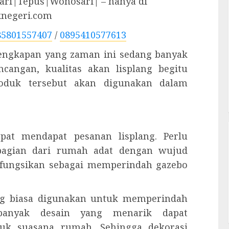
ri|Tepus|Wonosari| – hanya di
knegeri.com
85801557407
/
0895410577613
rlengkapan yang zaman ini sedang banyak
cangan, kualitas akan lisplang begitu
roduk tersebut akan digunakan dalam
pat mendapat pesanan lisplang. Perlu
 bagian dari rumah adat dengan wujud
 difungsikan sebagai memperindah gazebo
ang biasa digunakan untuk memperindah
banyak desain yang menarik dapat
uk suasana rumah. Sehingga dekorasi