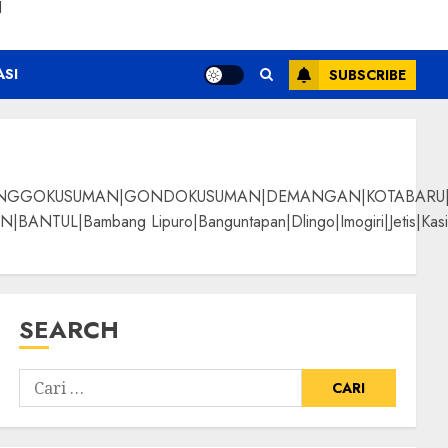
N
ASI
SUBSCRIBE
NGGOKUSUMAN|GONDOKUSUMAN|DEMANGAN|KOTABARU|KLI
g Lipuro|Banguntapan|Dlingo|Imogiri|Jetis|Kasihan|Kre
SEARCH
ani Terbaik
ALPANGGUNG|SURYATM