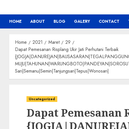
HOME
ABOUT
BLOG
GALERY
CONTACT
Home
2021
Maret
29
Dapat Pemesanan Risplang Ukir Jati Perhutani Terbaik
{JOGJA|DANUREJAN|BAUSASARAN|TEGALPANGGU
MUJU|TAHUNAN|WARUNGBOTO|PANDEYAN|SOROSUTAN|GIW
Sari|Semanu|Semin|Tanjungsari|Tepus|Wonosari|
Uncategorized
Dapat Pemesanan Ri
{JOGJA|DANUREJ