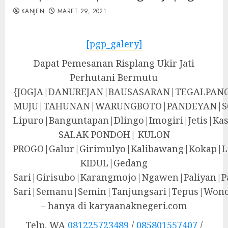
KANJEN
MARET 29, 2021
[pgp_galery]
Dapat Pemesanan Risplang Ukir Jati
Perhutani Bermutu
{JOGJA|DANUREJAN|BAUSASARAN|TEGALPA
MUJU|TAHUNAN|WARUNGBOTO|PANDEYAN|S
Lipuro|Banguntapan|Dlingo|Imogiri|Jeti
SALAK PONDOH| KULON
PROGO|Galur|Girimulyo|Kalibawang|Kokap|
KIDUL|Gedang
Sari|Girisubo|Karangmojo|Ngawen|Paliyan|P
Sari|Semanu|Semin|Tanjungsari|Tepus|Wono
– hanya di karyaanaknegeri.com
Telp. WA
081225723489
/
085801557407
/