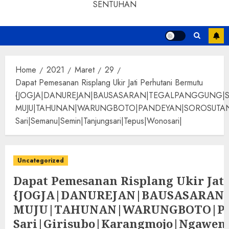
SENTUHAN
Home
2021
Maret
29
Dapat Pemesanan Risplang Ukir Jati Perhutani Bermutu
{JOGJA|DANUREJAN|BAUSASARAN|TEGALPANGGUNG|
MUJU|TAHUNAN|WARUNGBOTO|PANDEYAN|SOROSUTAN|GIWANG
Sari|Semanu|Semin|Tanjungsari|Tepus|Wonosari|
Uncategorized
Dapat Pemesanan Risplang Ukir Jat
{JOGJA|DANUREJAN|BAUSASARA
MUJU|TAHUNAN|WARUNGBOTO|PAND
Sari|Girisubo|Karangmojo|Ngawen