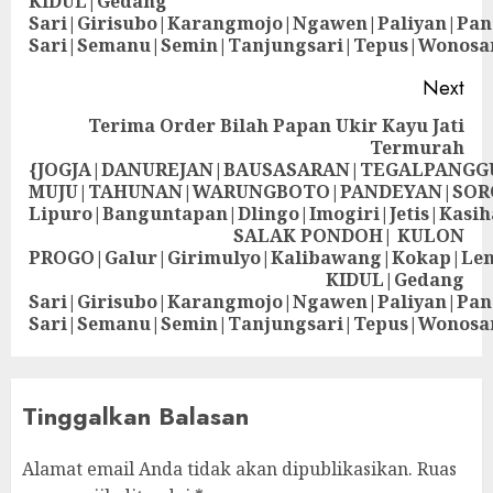
KIDUL|Gedang
Sari|Girisubo|Karangmojo|Ngawen|Paliyan|Pa
Sari|Semanu|Semin|Tanjungsari|Tepus|Wonosa
Next
Terima Order Bilah Papan Ukir Kayu Jati
Termurah
{JOGJA|DANUREJAN|BAUSASARAN|TEGALPANG
MUJU|TAHUNAN|WARUNGBOTO|PANDEYAN|SOR
Lipuro|Banguntapan|Dlingo|Imogiri|Jetis
SALAK PONDOH| KULON
PROGO|Galur|Girimulyo|Kalibawang|Kokap|Le
KIDUL|Gedang
Sari|Girisubo|Karangmojo|Ngawen|Paliyan|Pa
Sari|Semanu|Semin|Tanjungsari|Tepus|Wonosa
Tinggalkan Balasan
Alamat email Anda tidak akan dipublikasikan.
Ruas