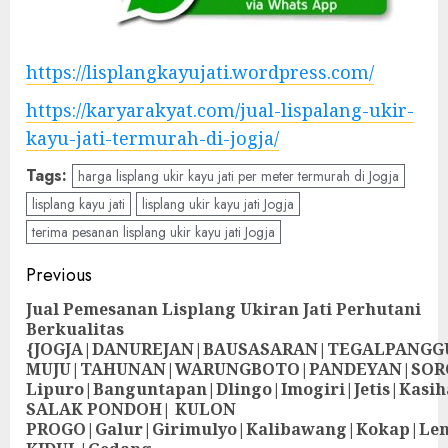
https://lisplangkayujati.wordpress.com/
https://karyarakyat.com/jual-lispalang-ukir-
kayu-jati-termurah-di-jogja/
Tags:
harga lisplang ukir kayu jati per meter termurah di Jogja
lisplang kayu jati
lisplang ukir kayu jati Jogja
terima pesanan lisplang ukir kayu jati Jogja
Previous
Jual Pemesanan Lisplang Ukiran Jati Perhutani
Berkualitas
{JOGJA|DANUREJAN|BAUSASARAN|TEGALPANG
MUJU|TAHUNAN|WARUNGBOTO|PANDEYAN|SOR
Lipuro|Banguntapan|Dlingo|Imogiri|Jetis
SALAK PONDOH| KULON
PROGO|Galur|Girimulyo|Kalibawang|Kokap|Le