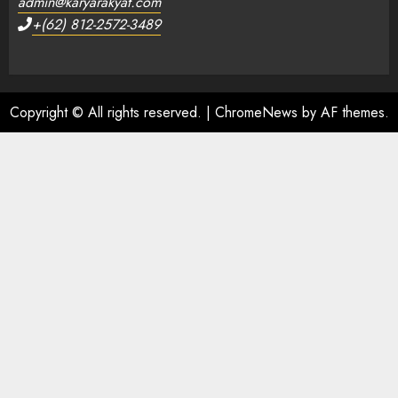
admin@karyarakyat.com
+(62) 812-2572-3489
Copyright © All rights reserved.
|
ChromeNews
by AF themes.