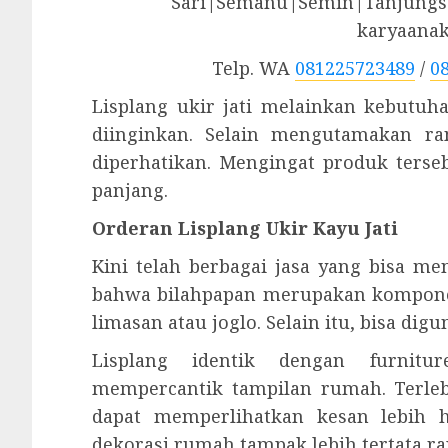
Sari|Semanu|Semin|Tanjungsa
karyaana
Telp. WA
081225723489
/
0
Lisplang ukir jati melainkan kebutu
diinginkan. Selain mengutamakan ran
diperhatikan. Mengingat produk ters
panjang.
Orderan Lisplang Ukir Kayu Jati
Kini telah berbagai jasa yang bisa me
bahwa bilahpapan merupakan kompone
limasan atau joglo. Selain itu, bisa d
Lisplang identik dengan furnitu
mempercantik tampilan rumah. Terle
dapat memperlihatkan kesan lebih 
dekorasi rumah tampak lebih tertata ra