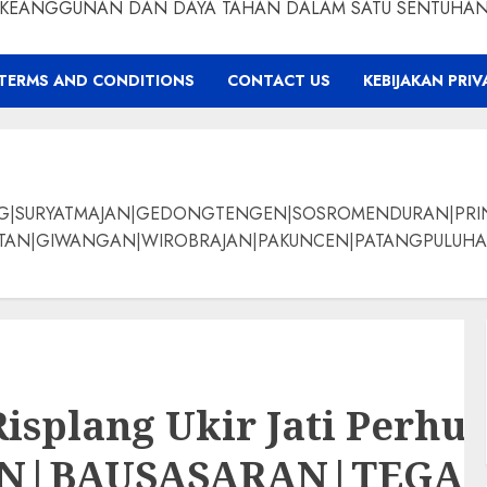
KEANGGUNAN DAN DAYA TAHAN DALAM SATU SENTUHA
TERMS AND CONDITIONS
CONTACT US
KEBIJAKAN PRIV
NG|SURYATMAJAN|GEDONGTENGEN|SOSROMENDURAN|PRI
ANGAN|WIROBRAJAN|PAKUNCEN|PATANGPULUHAN|BANTUL|Bamban
splang Ukir Jati Perhut
AN|BAUSASARAN|TEG