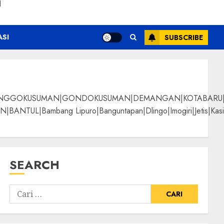
N
ASI
SUBSCRIBE
NGGOKUSUMAN|GONDOKUSUMAN|DEMANGAN|KOTABARU|KLI
g Lipuro|Banguntapan|Dlingo|Imogiri|Jetis|Kasihan|Kre
SEARCH
ani Berkualitas
ALPANGGUNG|SURYATM