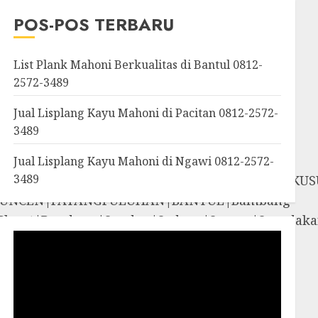
OROSUTAN|GIWANGAN|W
POS-POS TERBARU
an|Panggang|Patuk|Pla
List Plank Mahoni Berkualitas di Bantul 0812-
2572-3489
Jual Lisplang Kayu Mahoni di Pacitan 0812-2572-
3489
Jual Lisplang Kayu Mahoni di Ngawi 0812-2572-
3489
SOSROMENDURAN|PRINGGOKUSUMAN|GONDOKUS
UNCEN|PATANGPULUHAN|BANTUL|Bambang
iyungan|Pleret|Pundong|Sanden|Sedayu|Sew
amigaluh|Sentolo|Temon|Wates|GUNUNG
i|Rongkop|Sapto