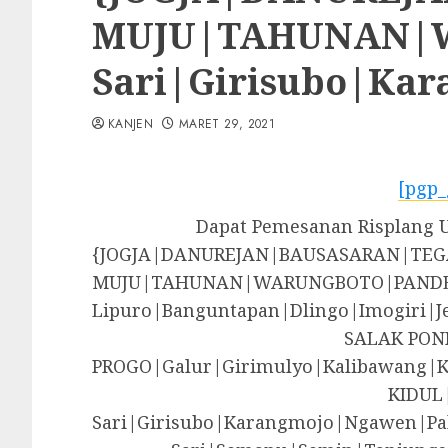
MUJU|TAHUNAN|WA
Sari|Girisubo|Ka
KANJEN
MARET 29, 2021
[pgp_
Dapat Pemesanan Risplang Uk
{JOGJA|DANUREJAN|BAUSASARAN|T
MUJU|TAHUNAN|WARUNGBOTO|PANDE
Lipuro|Banguntapan|Dlingo|Imogir
SALAK PON
PROGO|Galur|Girimulyo|Kalibawang|
KIDUL
Sari|Girisubo|Karangmojo|Ngawen|Pa