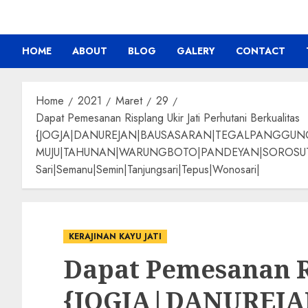
HOME
ABOUT
BLOG
GALERY
CONTACT
Home
2021
Maret
29
Dapat Pemesanan Risplang Ukir Jati Perhutani Berkualitas
{JOGJA|DANUREJAN|BAUSASARAN|TEGALPANGGU
MUJU|TAHUNAN|WARUNGBOTO|PANDEYAN|SOROSUTAN|GIW
Sari|Semanu|Semin|Tanjungsari|Tepus|Wonosari|
KERAJINAN KAYU JATI
Dapat Pemesanan Ri
{JOGJA|DANUREJ