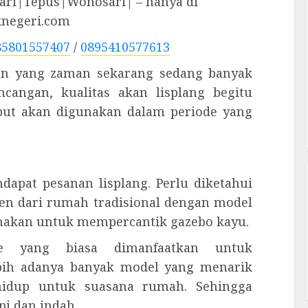
ri|Tepus|Wonosari| – hanya di
knegeri.com
85801557407
/
0895410577613
han yang zaman sekarang sedang banyak
cangan, kualitas akan lisplang begitu
ebut akan digunakan dalam periode yang
ndapat pesanan lisplang. Perlu diketahui
n dari rumah tradisional dengan model
igunakan untuk mempercantik gazebo kayu.
re yang biasa dimanfaatkan untuk
bih adanya banyak model yang menarik
hidup untuk suasana rumah. Sehingga
pi dan indah.