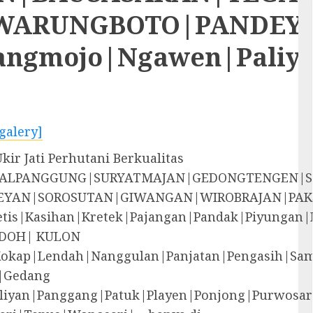
RUNGBOTO|PANDEYAN|S
rangmojo|Ngawen|Paliy
galery]
ir Jati Perhutani Berkualitas
EGALPANGGUNG|SURYATMAJAN|GEDONGTENGEN|
YAN|SOROSUTAN|GIWANGAN|WIROBRAJAN|PAK
i|Jetis|Kasihan|Kretek|Pajangan|Pandak|P
DOH| KULON
Kokap|Lendah|Nanggulan|Panjatan|Pengasih|S
|Gedang
liyan|Panggang|Patuk|Playen|Ponjong|Purwosar