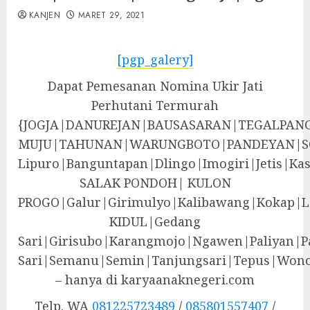
KANJEN
MARET 29, 2021
[pgp_galery]
Dapat Pemesanan Nomina Ukir Jati
Perhutani Termurah
{JOGJA|DANUREJAN|BAUSASARAN|TEGALPA
MUJU|TAHUNAN|WARUNGBOTO|PANDEYAN|S
Lipuro|Banguntapan|Dlingo|Imogiri|Jeti
SALAK PONDOH| KULON
PROGO|Galur|Girimulyo|Kalibawang|Kokap|
KIDUL|Gedang
Sari|Girisubo|Karangmojo|Ngawen|Paliyan|P
Sari|Semanu|Semin|Tanjungsari|Tepus|Wono
– hanya di karyaanaknegeri.com
Telp. WA
081225723489
/
085801557407
/