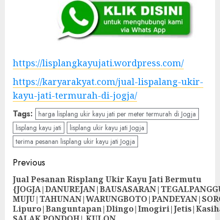
https://lisplangkayujati.wordpress.com/
https://karyarakyat.com/jual-lispalang-ukir-
kayu-jati-termurah-di-jogja/
Tags:
harga lisplang ukir kayu jati per meter termurah di Jogja
lisplang kayu jati
lisplang ukir kayu jati Jogja
terima pesanan lisplang ukir kayu jati Jogja
Previous
Jual Pesanan Risplang Ukir Kayu Jati Bermutu
{JOGJA|DANUREJAN|BAUSASARAN|TEGALPANG
MUJU|TAHUNAN|WARUNGBOTO|PANDEYAN|SOR
Lipuro|Banguntapan|Dlingo|Imogiri|Jetis
SALAK PONDOH| KULON