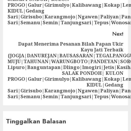
PROGO|Galur|Girimulyo|Kalibawang|Kokap|Le
KIDUL|Gedang
Sari|Girisubo|Karangmojo|Ngawen|Paliyan|Pa
Sari|Semanu|Semin|Tanjungsari|Tepus|Wonosa
Next
Dapat Menerima Pesanan Bilah Papan Ukir
Kayu Jati Terbaik
{JOGJA|DANUREJAN|BAUSASARAN|TEGALPANG
MUJU|TAHUNAN|WARUNGBOTO|PANDEYAN|SOR
Lipuro|Banguntapan|Dlingo|Imogiri|Jetis
SALAK PONDOH| KULON
PROGO|Galur|Girimulyo|Kalibawang|Kokap|Le
KIDUL|Gedang
Sari|Girisubo|Karangmojo|Ngawen|Paliyan|Pa
Sari|Semanu|Semin|Tanjungsari|Tepus|Wonosa
Tinggalkan Balasan