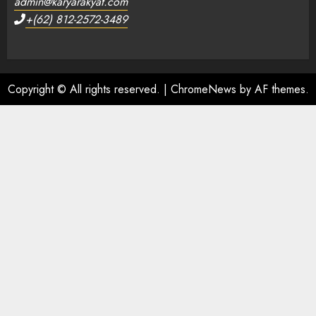
admin@karyarakyat.com
+(62) 812-2572-3489
Copyright © All rights reserved.
|
ChromeNews
by AF themes.