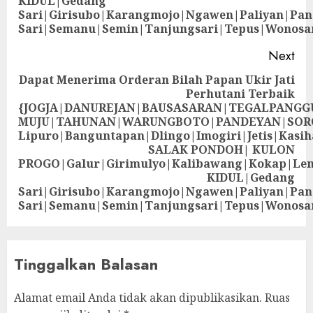
KIDUL|Gedang
Sari|Girisubo|Karangmojo|Ngawen|Paliyan|Pa
Sari|Semanu|Semin|Tanjungsari|Tepus|Wonosa
Next
Dapat Menerima Orderan Bilah Papan Ukir Jati
Perhutani Terbaik
{JOGJA|DANUREJAN|BAUSASARAN|TEGALPANG
MUJU|TAHUNAN|WARUNGBOTO|PANDEYAN|SOR
Lipuro|Banguntapan|Dlingo|Imogiri|Jetis
SALAK PONDOH| KULON
PROGO|Galur|Girimulyo|Kalibawang|Kokap|Le
KIDUL|Gedang
Sari|Girisubo|Karangmojo|Ngawen|Paliyan|Pa
Sari|Semanu|Semin|Tanjungsari|Tepus|Wonosa
Tinggalkan Balasan
Alamat email Anda tidak akan dipublikasikan.
Ruas