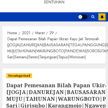
SENTUHAN
Home
2021
Maret
29
Dapat Pemesanan Bilah Papan Ukiran Kayu Jati Termurah
{JOGJA|DANUREJAN|BAUSASARAN|TEGALPANGGUNG|
MUJU|TAHUNAN|WARUNGBOTO|PANDEYAN|SOROSUTAN|GIWANG
Sari|Semanu|Semin|Tanjungsari|Tepus|Wonosari|
Uncategorized
Dapat Pemesanan Bilah Papan Ukira
{JOGJA|DANUREJAN|BAUSASARA
MUJU|TAHUNAN|WARUNGBOTO|PAND
Sari|Girisubo|Karangmojo|Ngawen