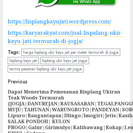
https://lisplangkayujati.wordpress.com/
https://karyarakyat.com/jual-lispalang-ukir-
kayu-jati-termurah-di-jogja/
Tags:
harga lisplang ukir kayu jati per meter termurah di Jogja
lisplang kayu jati
lisplang ukir kayu jati Jogja
terima pesanan lisplang ukir kayu jati Jogja
Previous
Dapat Menerima Pemesanan Risplang Ukiran
Teak Woods Termurah
{JOGJA|DANUREJAN|BAUSASARAN|TEGALPANG
MUJU|TAHUNAN|WARUNGBOTO|PANDEYAN|SOR
Lipuro|Banguntapan|Dlingo|Imogiri|Jetis
SALAK PONDOH| KULON
PROGO|Galur|Girimulyo|Kalibawang|Kokap|Le