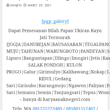
KANJEN
MARET 29, 2021
[pgp_galery]
Dapat Pemesanan Bilah Papan Ukiran Kayu
Jati Termurah
{JOGJA|DANUREJAN|BAUSASARAN|TEGALPA
MUJU|TAHUNAN|WARUNGBOTO|PANDEYAN|S
Lipuro|Banguntapan|Dlingo|Imogiri|Jeti
SALAK PONDOH| KULON
PROGO|Galur|Girimulyo|Kalibawang|Kokap|
KIDUL|Gedang
Sari|Girisubo|Karangmojo|Ngawen|Paliyan|P
Sari|Semanu|Semin|Tanjungsari|Tepus|Wono
– hanya di karyaanaknegeri.com
Telp. WA
081225723489
/
085801557407
/