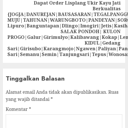
Dapat Order Lisplang Ukir Kayu Jati
Berkualitas
{JOGJA|DANUREJAN|BAUSASARAN|TEGALPANG
MUJU|TAHUNAN|WARUNGBOTO|PANDEYAN|SOR
Lipuro|Banguntapan|Dlingo|Imogiri|Jetis
SALAK PONDOH| KULON
PROGO|Galur|Girimulyo|Kalibawang|Kokap|Le
KIDUL|Gedang
Sari|Girisubo|Karangmojo|Ngawen|Paliyan|Pa
Sari|Semanu|Semin|Tanjungsari|Tepus|Wonosa
Tinggalkan Balasan
Alamat email Anda tidak akan dipublikasikan.
Ruas
yang wajib ditandai
*
Komentar
*