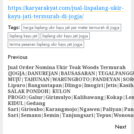
https://karyarakyat.com/jual-lispalang-ukir-
kayu-jati-termurah-di-jogja/
Tags:
harga lisplang ukir kayu jati per meter termurah di Jogja
lisplang kayu jati
lisplang ukir kayu jati Jogja
terima pesanan lisplang ukir kayu jati Jogja
Previous
Jual Order Nomina Ukir Teak Woods Termurah
{JOGJA|DANUREJAN|BAUSASARAN|TEGALPANG
MUJU|TAHUNAN|WARUNGBOTO|PANDEYAN|SOR
Lipuro|Banguntapan|Dlingo|Imogiri|Jetis
SALAK PONDOH| KULON
PROGO|Galur|Girimulyo|Kalibawang|Kokap|Le
KIDUL|Gedang
Sari|Girisubo|Karangmojo|Ngawen|Paliyan|Pa
Sari|Semanu|Semin|Tanjungsari|Tepus|Wonosa
Next