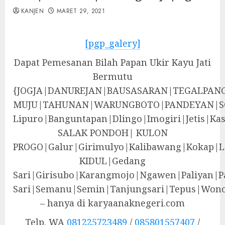
KANJEN
MARET 29, 2021
[pgp_galery]
Dapat Pemesanan Bilah Papan Ukir Kayu Jati
Bermutu
{JOGJA|DANUREJAN|BAUSASARAN|TEGALPA
MUJU|TAHUNAN|WARUNGBOTO|PANDEYAN|S
Lipuro|Banguntapan|Dlingo|Imogiri|Jeti
SALAK PONDOH| KULON
PROGO|Galur|Girimulyo|Kalibawang|Kokap|
KIDUL|Gedang
Sari|Girisubo|Karangmojo|Ngawen|Paliyan|P
Sari|Semanu|Semin|Tanjungsari|Tepus|Wono
– hanya di karyaanaknegeri.com
Telp. WA
081225723489
/
085801557407
/