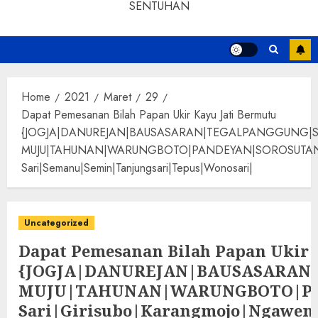
SENTUHAN
Home
2021
Maret
29
Dapat Pemesanan Bilah Papan Ukir Kayu Jati Bermutu
{JOGJA|DANUREJAN|BAUSASARAN|TEGALPANGGUNG|
MUJU|TAHUNAN|WARUNGBOTO|PANDEYAN|SOROSUTAN|GIWANG
Sari|Semanu|Semin|Tanjungsari|Tepus|Wonosari|
Uncategorized
Dapat Pemesanan Bilah Papan Ukir 
{JOGJA|DANUREJAN|BAUSASARA
MUJU|TAHUNAN|WARUNGBOTO|PAND
Sari|Girisubo|Karangmojo|Ngawen