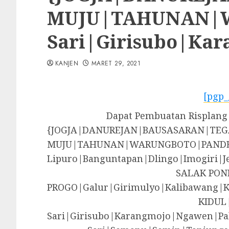
MUJU|TAHUNAN|WA
Sari|Girisubo|Ka
KANJEN
MARET 29, 2021
[pgp_
Dapat Pembuatan Risplang 
{JOGJA|DANUREJAN|BAUSASARAN|T
MUJU|TAHUNAN|WARUNGBOTO|PANDE
Lipuro|Banguntapan|Dlingo|Imogir
SALAK PON
PROGO|Galur|Girimulyo|Kalibawang|
KIDUL
Sari|Girisubo|Karangmojo|Ngawen|Pa