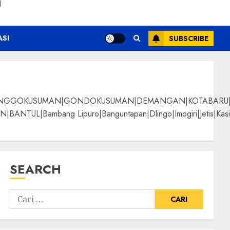
N
ASI
SUBSCRIBE
NGGOKUSUMAN|GONDOKUSUMAN|DEMANGAN|KOTABARU|KLI
g Lipuro|Banguntapan|Dlingo|Imogiri|Jetis|Kasihan|Kre
SEARCH
tani Bermutu
ALPANGGUNG|SURYATM