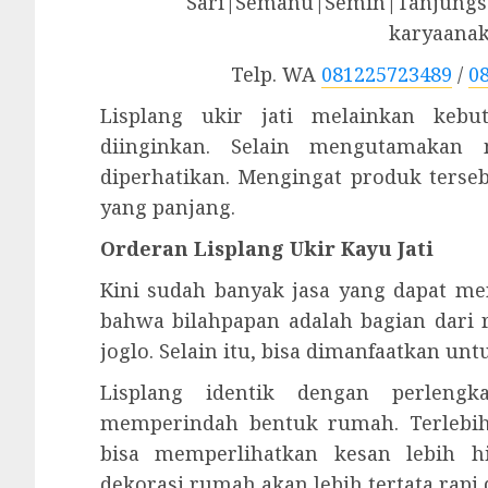
Sari|Semanu|Semin|Tanjungsa
karyaana
Telp. WA
081225723489
/
0
Lisplang ukir jati melainkan keb
diinginkan. Selain mengutamakan m
diperhatikan. Mengingat produk ters
yang panjang.
Orderan Lisplang Ukir Kayu Jati
Kini sudah banyak jasa yang dapat men
bahwa bilahpapan adalah bagian dari
joglo. Selain itu, bisa dimanfaatkan u
Lisplang identik dengan perleng
memperindah bentuk rumah. Terlebi
bisa memperlihatkan kesan lebih 
dekorasi rumah akan lebih tertata rapi 