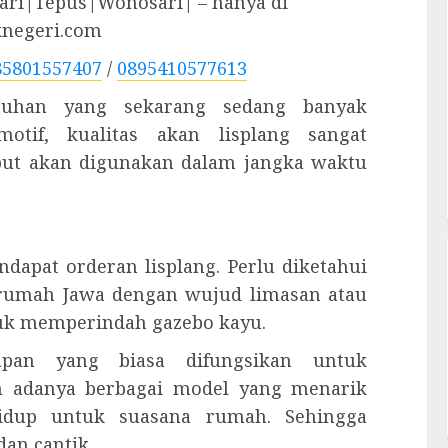
ri|Tepus|Wonosari| – hanya di
knegeri.com
85801557407
/
0895410577613
utuhan yang sekarang sedang banyak
otif, kualitas akan lisplang sangat
ebut akan digunakan dalam jangka waktu
dapat orderan lisplang. Perlu diketahui
 rumah Jawa dengan wujud limasan atau
ntuk memperindah gazebo kayu.
kapan yang biasa difungsikan untuk
h adanya berbagai model yang menarik
hidup untuk suasana rumah. Sehingga
dan cantik.