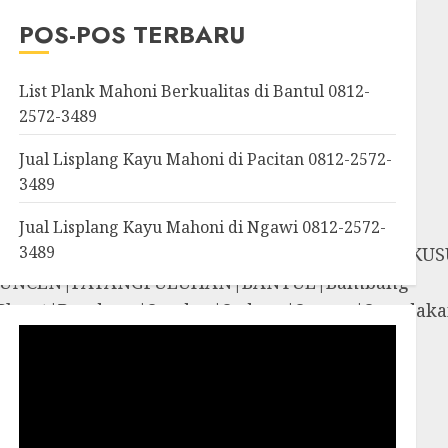
OROSUTAN|GIWANGAN|W
POS-POS TERBARU
an|Panggang|Patuk|Pla
List Plank Mahoni Berkualitas di Bantul 0812-
2572-3489
Jual Lisplang Kayu Mahoni di Pacitan 0812-2572-
3489
Jual Lisplang Kayu Mahoni di Ngawi 0812-2572-
3489
SOSROMENDURAN|PRINGGOKUSUMAN|GONDOKUS
UNCEN|PATANGPULUHAN|BANTUL|Bambang
iyungan|Pleret|Pundong|Sanden|Sedayu|Sew
amigaluh|Sentolo|Temon|Wates|GUNUNG
i|Rongkop|Sapto