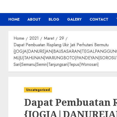
HOME
ABOUT
BLOG
GALERY
CONTACT
Home
2021
Maret
29
Dapat Pembuatan Risplang Ukir Jati Perhutani Bermutu
{JOGJA|DANUREJAN|BAUSASARAN|TEGALPANGGU
MUJU|TAHUNAN|WARUNGBOTO|PANDEYAN|SOROSUTAN|GIW
Sari|Semanu|Semin|Tanjungsari|Tepus|Wonosari|
Uncategorized
Dapat Pembuatan R
{JOGJA|DANUREJ