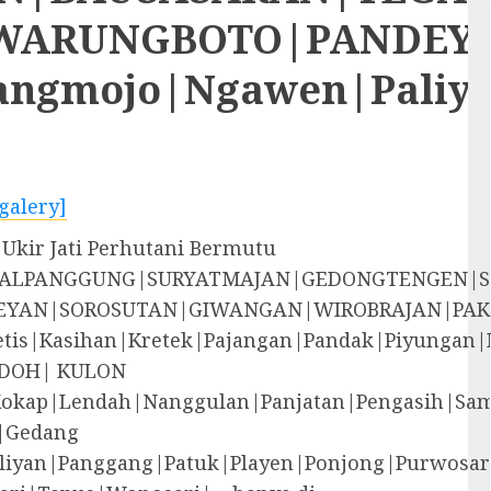
RUNGBOTO|PANDEYAN|S
rangmojo|Ngawen|Paliy
galery]
Ukir Jati Perhutani Bermutu
EGALPANGGUNG|SURYATMAJAN|GEDONGTENGEN|
YAN|SOROSUTAN|GIWANGAN|WIROBRAJAN|PAK
i|Jetis|Kasihan|Kretek|Pajangan|Pandak|P
DOH| KULON
Kokap|Lendah|Nanggulan|Panjatan|Pengasih|S
|Gedang
liyan|Panggang|Patuk|Playen|Ponjong|Purwosar