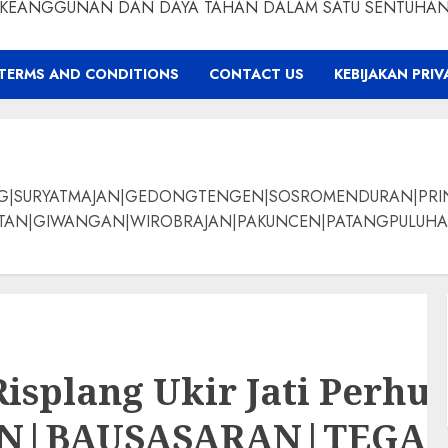
KEANGGUNAN DAN DAYA TAHAN DALAM SATU SENTUHA
TERMS AND CONDITIONS
CONTACT US
KEBIJAKAN PRIV
NG|SURYATMAJAN|GEDONGTENGEN|SOSROMENDURAN|PRI
ANGAN|WIROBRAJAN|PAKUNCEN|PATANGPULUHAN|BANTUL|Bamban
isplang Ukir Jati Perhu
AN|BAUSASARAN|TEG