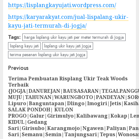
https://lisplangkayujati.wordpress.com/
https://karyarakyat.com/jual-lispalang-ukir-
kayu-jati-termurah-di-jogja/
Tags:
harga lisplang ukir kayu jati per meter termurah di Jogja
lisplang kayu jati
lisplang ukir kayu jati Jogja
terima pesanan lisplang ukir kayu jati Jogja
Previous
Terima Pembuatan Risplang Ukir Teak Woods
Terbaik
{JOGJA|DANUREJAN|BAUSASARAN|TEGALPANG
MUJU|TAHUNAN|WARUNGBOTO|PANDEYAN|SOR
Lipuro|Banguntapan|Dlingo|Imogiri|Jetis
SALAK PONDOH| KULON
PROGO|Galur|Girimulyo|Kalibawang|Kokap|Le
KIDUL|Gedang
Sari|Girisubo|Karangmojo|Ngawen|Paliyan|Pa
Sari|Semanu|Semin|Tanjungsari|Tepus|Wonosa