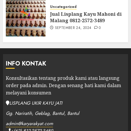
Uncategorized
Jual Lisplang Kayu Mahoni di
Malang 0812-2572-3489
SEPTEMBER 24, 2024
0
INFO KONTAK
Konsultasikan tentang produk kami atau langsung
order pada admin.
Dengan senang hati kami dalam
melayani konsumen
LISPLANG UKIR KAYU JATI
Gg. Nariratih, Geblag, Bantul, Bantul
admin@karyarakyat.com
+(62) 812-2572-3489