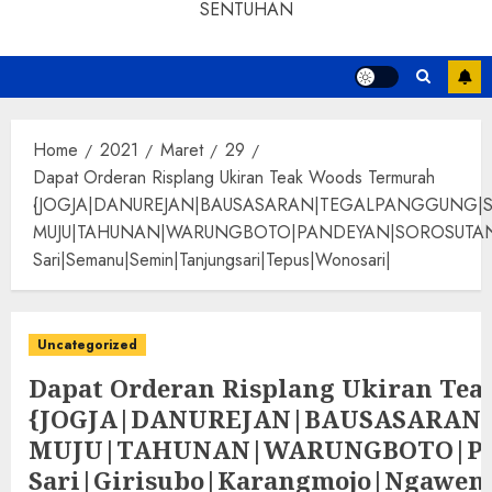
SENTUHAN
Home
2021
Maret
29
Dapat Orderan Risplang Ukiran Teak Woods Termurah
{JOGJA|DANUREJAN|BAUSASARAN|TEGALPANGGUNG|
MUJU|TAHUNAN|WARUNGBOTO|PANDEYAN|SOROSUTAN|GIWANG
Sari|Semanu|Semin|Tanjungsari|Tepus|Wonosari|
Uncategorized
Dapat Orderan Risplang Ukiran Te
{JOGJA|DANUREJAN|BAUSASARA
MUJU|TAHUNAN|WARUNGBOTO|PAND
Sari|Girisubo|Karangmojo|Ngawen