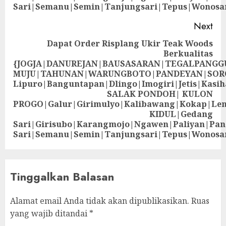
Sari|Semanu|Semin|Tanjungsari|Tepus|Wonosa
Next
Dapat Order Risplang Ukir Teak Woods
Berkualitas
{JOGJA|DANUREJAN|BAUSASARAN|TEGALPANG
MUJU|TAHUNAN|WARUNGBOTO|PANDEYAN|SOR
Lipuro|Banguntapan|Dlingo|Imogiri|Jetis
SALAK PONDOH| KULON
PROGO|Galur|Girimulyo|Kalibawang|Kokap|Le
KIDUL|Gedang
Sari|Girisubo|Karangmojo|Ngawen|Paliyan|Pa
Sari|Semanu|Semin|Tanjungsari|Tepus|Wonosa
Tinggalkan Balasan
Alamat email Anda tidak akan dipublikasikan.
Ruas
yang wajib ditandai
*