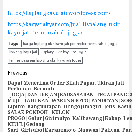
https://lisplangkayujati.wordpress.com/
https://karyarakyat.com/jual-lispalang-ukir-
kayu-jati-termurah-di-jogja/
Tags:
harga lisplang ukir kayu jati per meter termurah di Jogja
lisplang kayu jati
lisplang ukir kayu jati Jogja
terima pesanan lisplang ukir kayu jati Jogja
Previous
Dapat Menerima Order Bilah Papan Ukiran Jati
Perhutani Bermutu
{JOGJA|DANUREJAN|BAUSASARAN|TEGALPANG
MUJU|TAHUNAN|WARUNGBOTO|PANDEYAN|SOR
Lipuro|Banguntapan|Dlingo|Imogiri|Jetis
SALAK PONDOH| KULON
PROGO|Galur|Girimulyo|Kalibawang|Kokap|Le
KIDUL|Gedang
Sari|Girisubo|Karangmojo|Ngawen|Paliyan|Pa