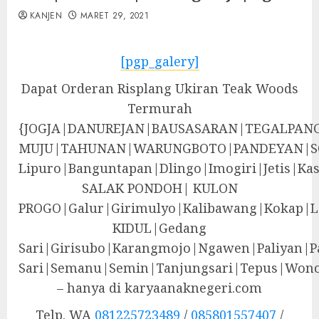
KANJEN
MARET 29, 2021
[pgp_galery]
Dapat Orderan Risplang Ukiran Teak Woods
Termurah
{JOGJA|DANUREJAN|BAUSASARAN|TEGALPA
MUJU|TAHUNAN|WARUNGBOTO|PANDEYAN|S
Lipuro|Banguntapan|Dlingo|Imogiri|Jeti
SALAK PONDOH| KULON
PROGO|Galur|Girimulyo|Kalibawang|Kokap|
KIDUL|Gedang
Sari|Girisubo|Karangmojo|Ngawen|Paliyan|P
Sari|Semanu|Semin|Tanjungsari|Tepus|Wono
– hanya di karyaanaknegeri.com
Telp. WA
081225723489
/
085801557407
/