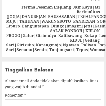
Terima Pesanan Lisplang Ukir Kayu Jati
Berkualitas
{JOGJA|DANUREJAN|BAUSASARAN|TEGALPANG
MUJU|TAHUNAN|WARUNGBOTO|PANDEYAN|SOR
Lipuro|Banguntapan|Dlingo|Imogiri|Jetis
SALAK PONDOH| KULON
PROGO|Galur|Girimulyo|Kalibawang|Kokap|Le
KIDUL|Gedang
Sari|Girisubo|Karangmojo|Ngawen|Paliyan|Pa
Sari|Semanu|Semin|Tanjungsari|Tepus|Wonosa
Tinggalkan Balasan
Alamat email Anda tidak akan dipublikasikan.
Ruas
yang wajib ditandai
*
Komentar
*