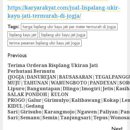
https://karyarakyat.com/jual-lispalang-ukir-
kayu-jati-termurah-di-jogja/
Tags:
harga lisplang ukir kayu jati per meter termurah di Jogja
lisplang kayu jati
lisplang ukir kayu jati Jogja
terima pesanan lisplang ukir kayu jati Jogja
Previous
Terima Orderan Risplang Ukiran Jati
Perhutani Bermutu
{JOGJA|DANUREJAN|BAUSASARAN|TEGALPANG
MUJU|TAHUNAN|WARUNGBOTO|PANDEYAN|SOR
Lipuro|Banguntapan|Dlingo|Imogiri|Jetis
SALAK PONDOH| KULON
PROGO|Galur|Girimulyo|Kalibawang|Kokap|Le
KIDUL|Gedang
Sari|Girisubo|Karangmojo|Ngawen|Paliyan|Pa
Sari|Semanu|Semin|Tanjungsari|Tepus|Wonosa
Next