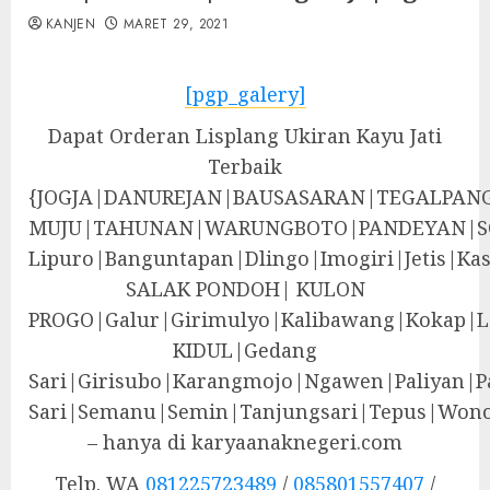
KANJEN
MARET 29, 2021
[pgp_galery]
Dapat Orderan Lisplang Ukiran Kayu Jati
Terbaik
{JOGJA|DANUREJAN|BAUSASARAN|TEGALPA
MUJU|TAHUNAN|WARUNGBOTO|PANDEYAN|S
Lipuro|Banguntapan|Dlingo|Imogiri|Jeti
SALAK PONDOH| KULON
PROGO|Galur|Girimulyo|Kalibawang|Kokap|
KIDUL|Gedang
Sari|Girisubo|Karangmojo|Ngawen|Paliyan|P
Sari|Semanu|Semin|Tanjungsari|Tepus|Wono
– hanya di karyaanaknegeri.com
Telp. WA
081225723489
/
085801557407
/