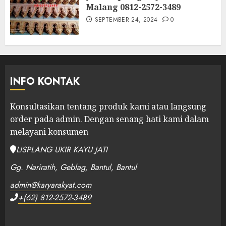
Malang 0812-2572-3489
SEPTEMBER 24, 2024
0
INFO KONTAK
Konsultasikan tentang produk kami atau langsung
order pada admin.
Dengan senang hati kami dalam
melayani konsumen
LISPLANG UKIR KAYU JATI
Gg. Nariratih, Geblag, Bantul, Bantul
admin@karyarakyat.com
+(62) 812-2572-3489