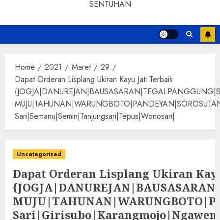
SENTUHAN
Home
2021
Maret
29
Dapat Orderan Lisplang Ukiran Kayu Jati Terbaik
{JOGJA|DANUREJAN|BAUSASARAN|TEGALPANGGUNG|
MUJU|TAHUNAN|WARUNGBOTO|PANDEYAN|SOROSUTAN|GIWANG
Sari|Semanu|Semin|Tanjungsari|Tepus|Wonosari|
Uncategorized
Dapat Orderan Lisplang Ukiran Kayu
{JOGJA|DANUREJAN|BAUSASARA
MUJU|TAHUNAN|WARUNGBOTO|PAND
Sari|Girisubo|Karangmojo|Ngawen