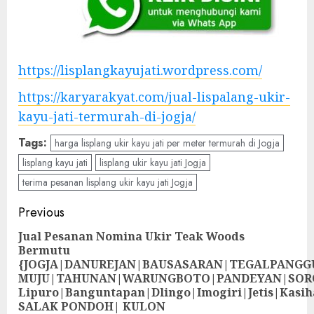
https://lisplangkayujati.wordpress.com/
https://karyarakyat.com/jual-lispalang-ukir-
kayu-jati-termurah-di-jogja/
Tags:
harga lisplang ukir kayu jati per meter termurah di Jogja
lisplang kayu jati
lisplang ukir kayu jati Jogja
terima pesanan lisplang ukir kayu jati Jogja
Previous
Jual Pesanan Nomina Ukir Teak Woods
Bermutu
{JOGJA|DANUREJAN|BAUSASARAN|TEGALPANG
MUJU|TAHUNAN|WARUNGBOTO|PANDEYAN|SOR
Lipuro|Banguntapan|Dlingo|Imogiri|Jetis
SALAK PONDOH| KULON