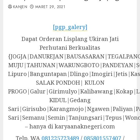
KANJEN
MARET 29, 2021
[pgp_galery]
Dapat Orderan Lisplang Ukiran Jati
Perhutani Berkualitas
{JOGJA|DANUREJAN|BAUSASARAN|TEGALPA
MUJU|TAHUNAN|WARUNGBOTO|PANDEYAN|S
Lipuro|Banguntapan|Dlingo|Imogiri|Jeti
SALAK PONDOH| KULON
PROGO|Galur|Girimulyo|Kalibawang|Kokap|
KIDUL|Gedang
Sari|Girisubo|Karangmojo|Ngawen|Paliyan|P
Sari|Semanu|Semin|Tanjungsari|Tepus|Wono
– hanya di karyaanaknegeri.com
Telp. WA
081225723489
/
085801557407
/