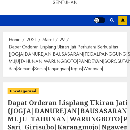
SENTUHAN
Home
2021
Maret
29
Dapat Orderan Lisplang Ukiran Jati Perhutani Berkualitas
{JOGJA|DANUREJAN|BAUSASARAN|TEGALPANGGUNG|
MUJU|TAHUNAN|WARUNGBOTO|PANDEYAN|SOROSUTAN|GIWANG
Sari|Semanu|Semin|Tanjungsari|Tepus|Wonosari|
Uncategorized
Dapat Orderan Lisplang Ukiran Jati
{JOGJA|DANUREJAN|BAUSASARA
MUJU|TAHUNAN|WARUNGBOTO|PAND
Sari|Girisubo|Karangmojo|Ngawen