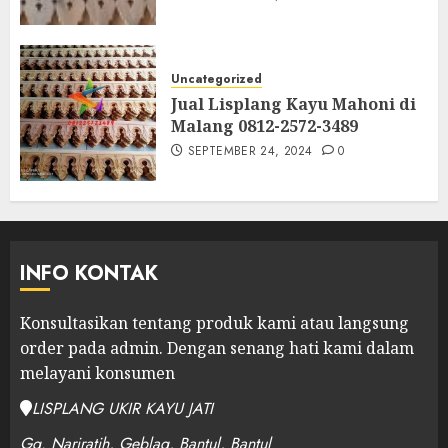
Uncategorized
Jual Lisplang Kayu Mahoni di
Malang 0812-2572-3489
SEPTEMBER 24, 2024
0
INFO KONTAK
Konsultasikan tentang produk kami atau langsung
order pada admin.
Dengan senang hati kami dalam
melayani konsumen
LISPLANG UKIR KAYU JATI
Gg. Nariratih, Geblag, Bantul, Bantul