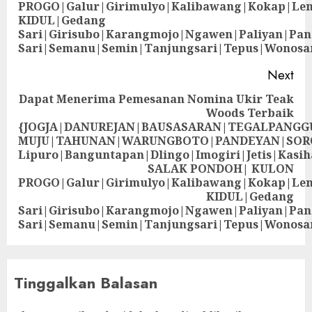
PROGO|Galur|Girimulyo|Kalibawang|Kokap|Le
KIDUL|Gedang
Sari|Girisubo|Karangmojo|Ngawen|Paliyan|Pa
Sari|Semanu|Semin|Tanjungsari|Tepus|Wonosa
Next
Dapat Menerima Pemesanan Nomina Ukir Teak
Woods Terbaik
{JOGJA|DANUREJAN|BAUSASARAN|TEGALPANG
MUJU|TAHUNAN|WARUNGBOTO|PANDEYAN|SOR
Lipuro|Banguntapan|Dlingo|Imogiri|Jetis
SALAK PONDOH| KULON
PROGO|Galur|Girimulyo|Kalibawang|Kokap|Le
KIDUL|Gedang
Sari|Girisubo|Karangmojo|Ngawen|Paliyan|Pa
Sari|Semanu|Semin|Tanjungsari|Tepus|Wonosa
Tinggalkan Balasan