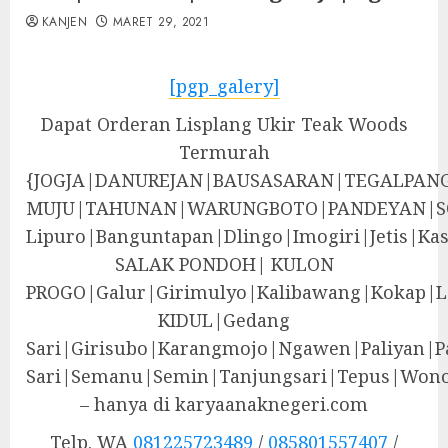
KANJEN
MARET 29, 2021
[pgp_galery]
Dapat Orderan Lisplang Ukir Teak Woods
Termurah
{JOGJA|DANUREJAN|BAUSASARAN|TEGALPA
MUJU|TAHUNAN|WARUNGBOTO|PANDEYAN|S
Lipuro|Banguntapan|Dlingo|Imogiri|Jeti
SALAK PONDOH| KULON
PROGO|Galur|Girimulyo|Kalibawang|Kokap|
KIDUL|Gedang
Sari|Girisubo|Karangmojo|Ngawen|Paliyan|P
Sari|Semanu|Semin|Tanjungsari|Tepus|Wono
– hanya di karyaanaknegeri.com
Telp. WA
081225723489
/
085801557407
/