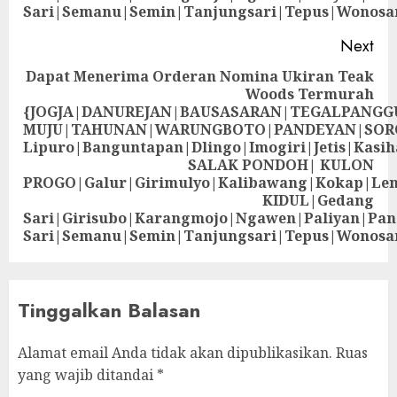
Sari|Semanu|Semin|Tanjungsari|Tepus|Wonosa
Next
Dapat Menerima Orderan Nomina Ukiran Teak
Woods Termurah
{JOGJA|DANUREJAN|BAUSASARAN|TEGALPANG
MUJU|TAHUNAN|WARUNGBOTO|PANDEYAN|SOR
Lipuro|Banguntapan|Dlingo|Imogiri|Jetis
SALAK PONDOH| KULON
PROGO|Galur|Girimulyo|Kalibawang|Kokap|Le
KIDUL|Gedang
Sari|Girisubo|Karangmojo|Ngawen|Paliyan|Pa
Sari|Semanu|Semin|Tanjungsari|Tepus|Wonosa
Tinggalkan Balasan
Alamat email Anda tidak akan dipublikasikan.
Ruas
yang wajib ditandai
*