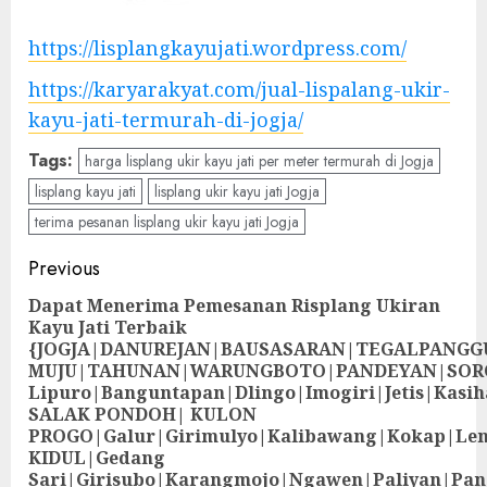
https://lisplangkayujati.wordpress.com/
https://karyarakyat.com/jual-lispalang-ukir-
kayu-jati-termurah-di-jogja/
Tags:
harga lisplang ukir kayu jati per meter termurah di Jogja
lisplang kayu jati
lisplang ukir kayu jati Jogja
terima pesanan lisplang ukir kayu jati Jogja
Previous
Dapat Menerima Pemesanan Risplang Ukiran
Kayu Jati Terbaik
{JOGJA|DANUREJAN|BAUSASARAN|TEGALPANG
MUJU|TAHUNAN|WARUNGBOTO|PANDEYAN|SOR
Lipuro|Banguntapan|Dlingo|Imogiri|Jetis
SALAK PONDOH| KULON
PROGO|Galur|Girimulyo|Kalibawang|Kokap|Le
KIDUL|Gedang
Sari|Girisubo|Karangmojo|Ngawen|Paliyan|Pa