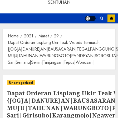
SENTUHAN
Home
2021
Maret
29
Dapat Orderan Lisplang Ukir Teak Woods Termurah
{JOGJA|DANUREJAN|BAUSASARAN|TEGALPANGGUNG|
MUJU|TAHUNAN|WARUNGBOTO|PANDEYAN|SOROSUTAN|GIWANG
Sari|Semanu|Semin|Tanjungsari|Tepus|Wonosari|
Uncategorized
Dapat Orderan Lisplang Ukir Teak 
{JOGJA|DANUREJAN|BAUSASARA
MUJU|TAHUNAN|WARUNGBOTO|PAND
Sari|Girisubo|Karangmojo|Ngawen