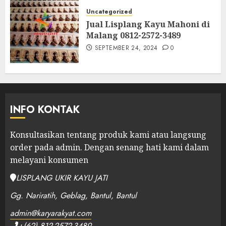
Uncategorized
Jual Lisplang Kayu Mahoni di
Malang 0812-2572-3489
SEPTEMBER 24, 2024
0
INFO KONTAK
Konsultasikan tentang produk kami atau langsung
order pada admin.
Dengan senang hati kami dalam
melayani konsumen
LISPLANG UKIR KAYU JATI
Gg. Nariratih, Geblag, Bantul, Bantul
admin@karyarakyat.com
+(62) 812-2572-3489