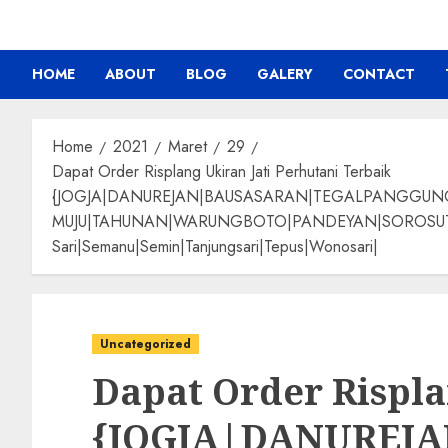
HOME
ABOUT
BLOG
GALERY
CONTACT
Home
2021
Maret
29
Dapat Order Risplang Ukiran Jati Perhutani Terbaik
{JOGJA|DANUREJAN|BAUSASARAN|TEGALPANGGU
MUJU|TAHUNAN|WARUNGBOTO|PANDEYAN|SOROSUTAN|GIW
Sari|Semanu|Semin|Tanjungsari|Tepus|Wonosari|
Uncategorized
Dapat Order Rispla
{JOGJA|DANUREJ