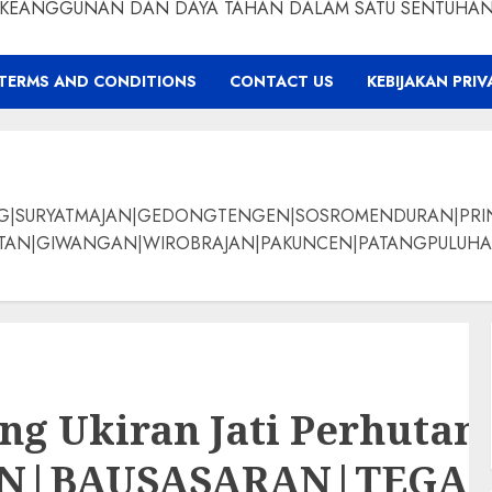
KEANGGUNAN DAN DAYA TAHAN DALAM SATU SENTUHA
TERMS AND CONDITIONS
CONTACT US
KEBIJAKAN PRIV
NG|SURYATMAJAN|GEDONGTENGEN|SOSROMENDURAN|PRI
ANGAN|WIROBRAJAN|PAKUNCEN|PATANGPULUHAN|BANTUL|Bamban
ng Ukiran Jati Perhutan
AN|BAUSASARAN|TEG