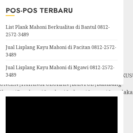
OROSUTAN|GIWANGAN|W
POS-POS TERBARU
an|Panggang|Patuk|Pla
List Plank Mahoni Berkualitas di Bantul 0812-
2572-3489
Jual Lisplang Kayu Mahoni di Pacitan 0812-2572-
3489
Jual Lisplang Kayu Mahoni di Ngawi 0812-2572-
3489
SOSROMENDURAN|PRINGGOKUSUMAN|GONDOKUS
UNCEN|PATANGPULUHAN|BANTUL|Bambang
iyungan|Pleret|Pundong|Sanden|Sedayu|Sew
amigaluh|Sentolo|Temon|Wates|GUNUNG
i|Rongkop|Sapto