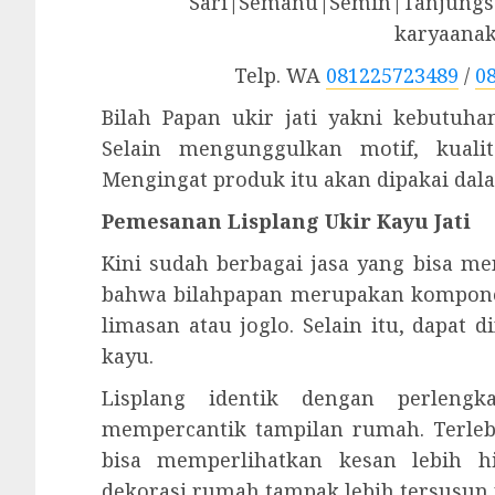
Sari|Semanu|Semin|Tanjungsa
karyaana
Telp. WA
081225723489
/
0
Bilah Papan ukir jati yakni kebutuha
Selain mengunggulkan motif, kualit
Mengingat produk itu akan dipakai dal
Pemesanan Lisplang Ukir Kayu Jati
Kini sudah berbagai jasa yang bisa me
bahwa bilahpapan merupakan kompone
limasan atau joglo. Selain itu, dapat
kayu.
Lisplang identik dengan perleng
mempercantik tampilan rumah. Terleb
bisa memperlihatkan kesan lebih 
dekorasi rumah tampak lebih tersusun r