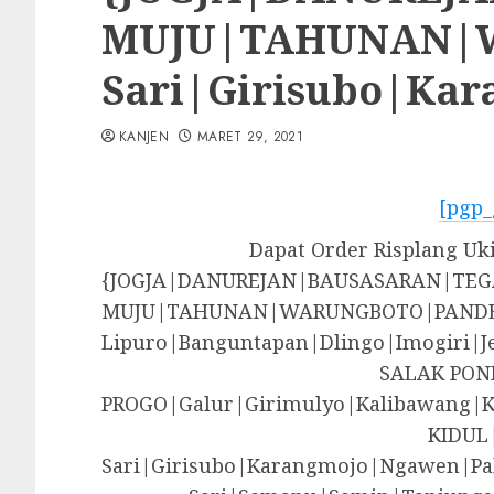
MUJU|TAHUNAN|WA
Sari|Girisubo|Ka
KANJEN
MARET 29, 2021
[pgp_
Dapat Order Risplang Uki
{JOGJA|DANUREJAN|BAUSASARAN|T
MUJU|TAHUNAN|WARUNGBOTO|PANDE
Lipuro|Banguntapan|Dlingo|Imogir
SALAK PON
PROGO|Galur|Girimulyo|Kalibawang|
KIDUL
Sari|Girisubo|Karangmojo|Ngawen|Pa