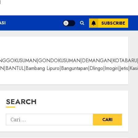
N
ASI
SUBSCRIBE
NGGOKUSUMAN|GONDOKUSUMAN|DEMANGAN|KOTABARU|KLI
g Lipuro|Banguntapan|Dlingo|Imogiri|Jetis|Kasihan|Kre
SEARCH
i Terbaik
ALPANGGUNG|SURYATM