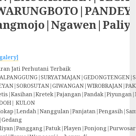
RUNGBOTO|PANDEYAN|S
rangmojo|Ngawen|Paliy
galery]
ran Jati Perhutani Terbaik
EGALPANGGUNG|SURYATMAJAN|GEDONGTENGEN|
YAN|SOROSUTAN|GIWANGAN|WIROBRAJAN|PAK
i|Jetis|Kasihan|Kretek|Pajangan|Pandak|P
DOH| KULON
Kokap|Lendah|Nanggulan|Panjatan|Pengasih|S
|Gedang
liyan|Panggang|Patuk|Playen|Ponjong|Purwosar