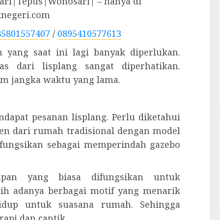
ri|Tepus|Wonosari| – hanya di
knegeri.com
85801557407
/
0895410577613
n yang saat ini lagi banyak diperlukan.
as dari lisplang sangat diperhatikan.
am jangka waktu yang lama.
ndapat pesanan lisplang. Perlu diketahui
n dari rumah tradisional dengan model
 difungsikan sebagai memperindah gazebo
kapan yang biasa difungsikan untuk
ih adanya berbagai motif yang menarik
hidup untuk suasana rumah. Sehingga
api dan cantik.