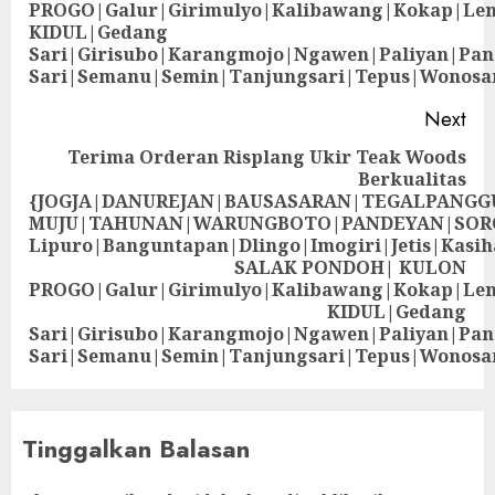
PROGO|Galur|Girimulyo|Kalibawang|Kokap|Le
KIDUL|Gedang
Sari|Girisubo|Karangmojo|Ngawen|Paliyan|Pa
Sari|Semanu|Semin|Tanjungsari|Tepus|Wonosa
Next
Terima Orderan Risplang Ukir Teak Woods
Berkualitas
{JOGJA|DANUREJAN|BAUSASARAN|TEGALPANG
MUJU|TAHUNAN|WARUNGBOTO|PANDEYAN|SOR
Lipuro|Banguntapan|Dlingo|Imogiri|Jetis
SALAK PONDOH| KULON
PROGO|Galur|Girimulyo|Kalibawang|Kokap|Le
KIDUL|Gedang
Sari|Girisubo|Karangmojo|Ngawen|Paliyan|Pa
Sari|Semanu|Semin|Tanjungsari|Tepus|Wonosa
Tinggalkan Balasan