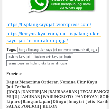
https://lisplangkayujati.wordpress.com/
https://karyarakyat.com/jual-lispalang-ukir-
kayu-jati-termurah-di-jogja/
Tags:
harga lisplang ukir kayu jati per meter termurah di Jogja
lisplang kayu jati
lisplang ukir kayu jati Jogja
terima pesanan lisplang ukir kayu jati Jogja
Previous
Dapat Menerima Orderan Nomina Ukir Kayu
Jati Terbaik
{JOGJA|DANUREJAN|BAUSASARAN|TEGALPANG
MUJU|TAHUNAN|WARUNGBOTO|PANDEYAN|SOR
Lipuro|Banguntapan|Dlingo|Imogiri|Jetis
SALAK PONDOH| KULON