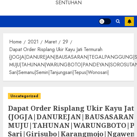
SENTUHAN
Home
2021
Maret
29
Dapat Order Risplang Ukir Kayu Jati Termurah
{JOGJA|DANUREJAN|BAUSASARAN|TEGALPANGGUNG|
MUJU|TAHUNAN|WARUNGBOTO|PANDEYAN|SOROSUTAN|GIWANG
Sari|Semanu|Semin|Tanjungsari|Tepus|Wonosari|
Uncategorized
Dapat Order Risplang Ukir Kayu Jat
{JOGJA|DANUREJAN|BAUSASARA
MUJU|TAHUNAN|WARUNGBOTO|PAND
Sari|Girisubo|Karangmojo|Ngawen