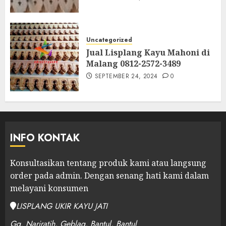
Uncategorized
Jual Lisplang Kayu Mahoni di
Malang 0812-2572-3489
SEPTEMBER 24, 2024
0
INFO KONTAK
Konsultasikan tentang produk kami atau langsung
order pada admin.
Dengan senang hati kami dalam
melayani konsumen
LISPLANG UKIR KAYU JATI
Gg. Nariratih, Geblag, Bantul, Bantul