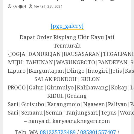
KANJEN
MARET 29, 2021
[pgp_galery]
Dapat Order Risplang Ukir Kayu Jati
Termurah
{JOGJA|DANUREJAN|BAUSASARAN|TEGALPA
MUJU|TAHUNAN|WARUNGBOTO|PANDEYAN|S
Lipuro|Banguntapan|Dlingo|Imogiri|Jeti
SALAK PONDOH| KULON
PROGO|Galur|Girimulyo|Kalibawang|Kokap|
KIDUL|Gedang
Sari|Girisubo|Karangmojo|Ngawen|Paliyan|P
Sari|Semanu|Semin|Tanjungsari|Tepus|Wono
– hanya di karyaanaknegeri.com
Telp. WA
081225723489
/
085801557407
/