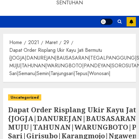
SENTUHAN
Home
2021
Maret
29
Dapat Order Risplang Ukir Kayu Jati Bermutu
{JOGJA|DANUREJAN|BAUSASARAN|TEGALPANGGUNG|
MUJU|TAHUNAN|WARUNGBOTO|PANDEYAN|SOROSUTAN|GIWANG
Sari|Semanu|Semin|Tanjungsari|Tepus|Wonosari|
Uncategorized
Dapat Order Risplang Ukir Kayu Jat
{JOGJA|DANUREJAN|BAUSASARA
MUJU|TAHUNAN|WARUNGBOTO|PAND
Sari|Girisubo|Karangmojo|Ngawen