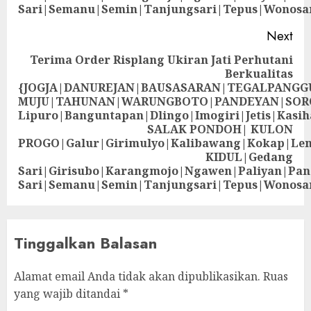
Sari|Semanu|Semin|Tanjungsari|Tepus|Wonosa
Next
Terima Order Risplang Ukiran Jati Perhutani
Berkualitas
{JOGJA|DANUREJAN|BAUSASARAN|TEGALPANG
MUJU|TAHUNAN|WARUNGBOTO|PANDEYAN|SOR
Lipuro|Banguntapan|Dlingo|Imogiri|Jetis
SALAK PONDOH| KULON
PROGO|Galur|Girimulyo|Kalibawang|Kokap|Le
KIDUL|Gedang
Sari|Girisubo|Karangmojo|Ngawen|Paliyan|Pa
Sari|Semanu|Semin|Tanjungsari|Tepus|Wonosa
Tinggalkan Balasan
Alamat email Anda tidak akan dipublikasikan.
Ruas
yang wajib ditandai
*