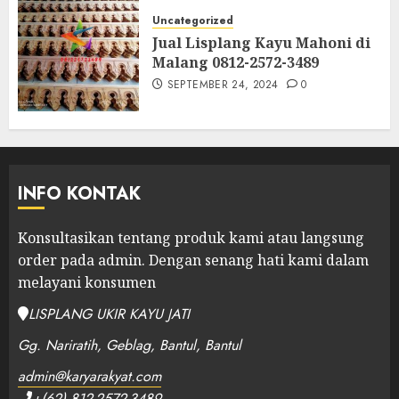
Uncategorized
Jual Lisplang Kayu Mahoni di
Malang 0812-2572-3489
SEPTEMBER 24, 2024
0
INFO KONTAK
Konsultasikan tentang produk kami atau langsung
order pada admin.
Dengan senang hati kami dalam
melayani konsumen
LISPLANG UKIR KAYU JATI
Gg. Nariratih, Geblag, Bantul, Bantul
admin@karyarakyat.com
+(62) 812-2572-3489