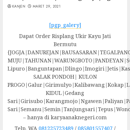
KANJEN
MARET 29, 2021
[pgp_galery]
Dapat Order Risplang Ukir Kayu Jati
Bermutu
{JOGJA|DANUREJAN|BAUSASARAN|TEGALPA
MUJU|TAHUNAN|WARUNGBOTO|PANDEYAN|S
Lipuro|Banguntapan|Dlingo|Imogiri|Jeti
SALAK PONDOH| KULON
PROGO|Galur|Girimulyo|Kalibawang|Kokap|
KIDUL|Gedang
Sari|Girisubo|Karangmojo|Ngawen|Paliyan|P
Sari|Semanu|Semin|Tanjungsari|Tepus|Wono
– hanya di karyaanaknegeri.com
Telp. WA
081225723489
/
085801557407
/