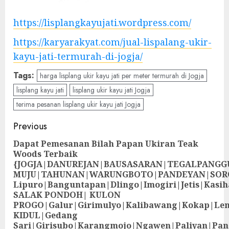
https://lisplangkayujati.wordpress.com/
https://karyarakyat.com/jual-lispalang-ukir-
kayu-jati-termurah-di-jogja/
Tags:
harga lisplang ukir kayu jati per meter termurah di Jogja
lisplang kayu jati
lisplang ukir kayu jati Jogja
terima pesanan lisplang ukir kayu jati Jogja
Previous
Dapat Pemesanan Bilah Papan Ukiran Teak
Woods Terbaik
{JOGJA|DANUREJAN|BAUSASARAN|TEGALPANG
MUJU|TAHUNAN|WARUNGBOTO|PANDEYAN|SOR
Lipuro|Banguntapan|Dlingo|Imogiri|Jetis
SALAK PONDOH| KULON
PROGO|Galur|Girimulyo|Kalibawang|Kokap|Le
KIDUL|Gedang
Sari|Girisubo|Karangmojo|Ngawen|Paliyan|Pa