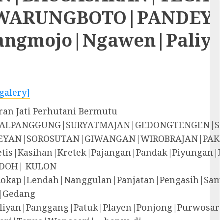
RUNGBOTO|PANDEYAN|S
rangmojo|Ngawen|Paliy
galery]
ran Jati Perhutani Bermutu
EGALPANGGUNG|SURYATMAJAN|GEDONGTENGEN|
YAN|SOROSUTAN|GIWANGAN|WIROBRAJAN|PAK
i|Jetis|Kasihan|Kretek|Pajangan|Pandak|P
DOH| KULON
Kokap|Lendah|Nanggulan|Panjatan|Pengasih|S
|Gedang
liyan|Panggang|Patuk|Playen|Ponjong|Purwosar