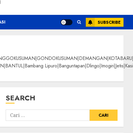
N
ASI
SUBSCRIBE
NGGOKUSUMAN|GONDOKUSUMAN|DEMANGAN|KOTABARU|KLI
g Lipuro|Banguntapan|Dlingo|Imogiri|Jetis|Kasihan|Kre
SEARCH
i Bermutu
ALPANGGUNG|SURYATM