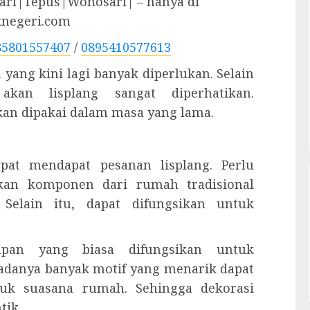
ri|Tepus|Wonosari| – hanya di
knegeri.com
85801557407
/
0895410577613
 yang kini lagi banyak diperlukan. Selain
 akan lisplang sangat diperhatikan.
an dipakai dalam masa yang lama.
pat mendapat pesanan lisplang. Perlu
kan komponen dari rumah tradisional
Selain itu, dapat difungsikan untuk
kapan yang biasa difungsikan untuk
adanya banyak motif yang menarik dapat
uk suasana rumah. Sehingga dekorasi
tik.