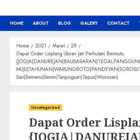
HOME
ABOUT
BLOG
GALERY
CONTACT
Home
2021
Maret
29
Dapat Order Lisplang Ukiran Jati Perhutani Bermutu
{JOGJA|DANUREJAN|BAUSASARAN|TEGALPANGGU
MUJU|TAHUNAN|WARUNGBOTO|PANDEYAN|SOROSUTAN|GIW
Sari|Semanu|Semin|Tanjungsari|Tepus|Wonosari|
Uncategorized
Dapat Order Lispla
{JOGJA|DANUREJ