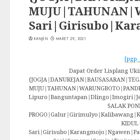
MUJU|TAHUNAN|WA
Sari|Girisubo|Ka
KANJEN
MARET 29, 2021
[pgp_
Dapat Order Lisplang Uki
{JOGJA|DANUREJAN|BAUSASARAN|T
MUJU|TAHUNAN|WARUNGBOTO|PANDE
Lipuro|Banguntapan|Dlingo|Imogir
SALAK PON
PROGO|Galur|Girimulyo|Kalibawang|
KIDUL
Sari|Girisubo|Karangmojo|Ngawen|Pa