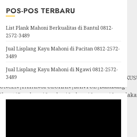
OROSUTAN|GIWANGAN|W
POS-POS TERBARU
an|Panggang|Patuk|Pla
List Plank Mahoni Berkualitas di Bantul 0812-
2572-3489
Jual Lisplang Kayu Mahoni di Pacitan 0812-2572-
3489
Jual Lisplang Kayu Mahoni di Ngawi 0812-2572-
3489
SOSROMENDURAN|PRINGGOKUSUMAN|GONDOKUS
UNCEN|PATANGPULUHAN|BANTUL|Bambang
iyungan|Pleret|Pundong|Sanden|Sedayu|Sew
amigaluh|Sentolo|Temon|Wates|GUNUNG
i|Rongkop|Sapto