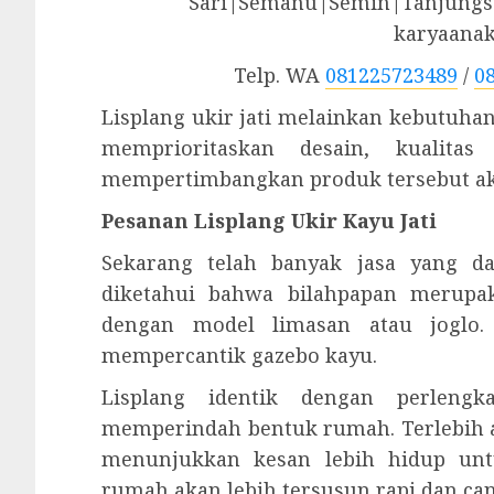
Sari|Semanu|Semin|Tanjungsa
karyaana
Telp. WA
081225723489
/
0
Lisplang ukir jati melainkan kebutuhan
memprioritaskan desain, kualitas
mempertimbangkan produk tersebut ak
Pesanan Lisplang Ukir Kayu Jati
Sekarang telah banyak jasa yang da
diketahui bahwa bilahpapan merupa
dengan model limasan atau joglo. 
mempercantik gazebo kayu.
Lisplang identik dengan perleng
memperindah bentuk rumah. Terlebih 
menunjukkan kesan lebih hidup unt
rumah akan lebih tersusun rapi dan can