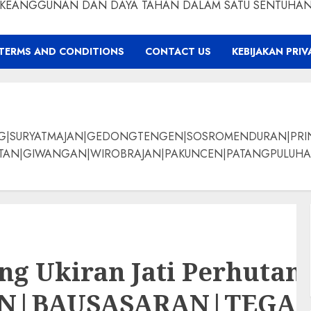
KEANGGUNAN DAN DAYA TAHAN DALAM SATU SENTUHA
TERMS AND CONDITIONS
CONTACT US
KEBIJAKAN PRIV
NG|SURYATMAJAN|GEDONGTENGEN|SOSROMENDURAN|PRI
ANGAN|WIROBRAJAN|PAKUNCEN|PATANGPULUHAN|BANTUL|Bamban
ng Ukiran Jati Perhutan
AN|BAUSASARAN|TEG