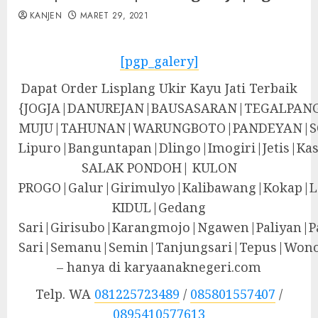
KANJEN
MARET 29, 2021
[pgp_galery]
Dapat Order Lisplang Ukir Kayu Jati Terbaik
{JOGJA|DANUREJAN|BAUSASARAN|TEGALPA
MUJU|TAHUNAN|WARUNGBOTO|PANDEYAN|S
Lipuro|Banguntapan|Dlingo|Imogiri|Jeti
SALAK PONDOH| KULON
PROGO|Galur|Girimulyo|Kalibawang|Kokap|
KIDUL|Gedang
Sari|Girisubo|Karangmojo|Ngawen|Paliyan|P
Sari|Semanu|Semin|Tanjungsari|Tepus|Wono
– hanya di karyaanaknegeri.com
Telp. WA
081225723489
/
085801557407
/
0895410577613