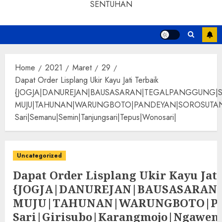
SENTUHAN
Home
2021
Maret
29
Dapat Order Lisplang Ukir Kayu Jati Terbaik
{JOGJA|DANUREJAN|BAUSASARAN|TEGALPANGGUNG|
MUJU|TAHUNAN|WARUNGBOTO|PANDEYAN|SOROSUTAN|GIWANG
Sari|Semanu|Semin|Tanjungsari|Tepus|Wonosari|
Uncategorized
Dapat Order Lisplang Ukir Kayu Jati
{JOGJA|DANUREJAN|BAUSASARA
MUJU|TAHUNAN|WARUNGBOTO|PAND
Sari|Girisubo|Karangmojo|Ngawen