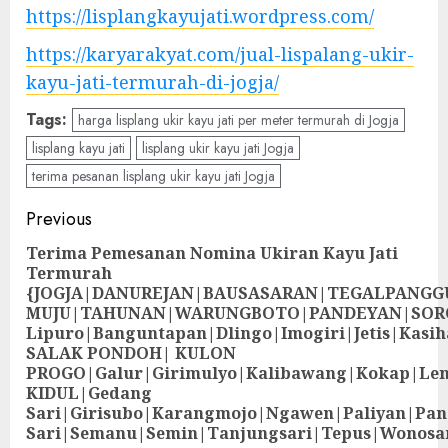
https://lisplangkayujati.wordpress.com/
https://karyarakyat.com/jual-lispalang-ukir-
kayu-jati-termurah-di-jogja/
Tags:
harga lisplang ukir kayu jati per meter termurah di Jogja
lisplang kayu jati
lisplang ukir kayu jati Jogja
terima pesanan lisplang ukir kayu jati Jogja
Previous
Terima Pemesanan Nomina Ukiran Kayu Jati
Termurah
{JOGJA|DANUREJAN|BAUSASARAN|TEGALPANG
MUJU|TAHUNAN|WARUNGBOTO|PANDEYAN|SOR
Lipuro|Banguntapan|Dlingo|Imogiri|Jetis
SALAK PONDOH| KULON
PROGO|Galur|Girimulyo|Kalibawang|Kokap|Le
KIDUL|Gedang
Sari|Girisubo|Karangmojo|Ngawen|Paliyan|Pa
Sari|Semanu|Semin|Tanjungsari|Tepus|Wonosa