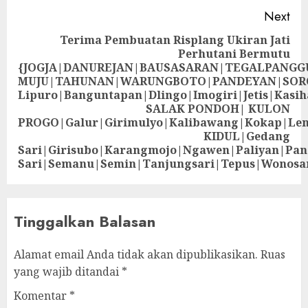
Next
Terima Pembuatan Risplang Ukiran Jati
Perhutani Bermutu
{JOGJA|DANUREJAN|BAUSASARAN|TEGALPANG
MUJU|TAHUNAN|WARUNGBOTO|PANDEYAN|SOR
Lipuro|Banguntapan|Dlingo|Imogiri|Jetis
SALAK PONDOH| KULON
PROGO|Galur|Girimulyo|Kalibawang|Kokap|Le
KIDUL|Gedang
Sari|Girisubo|Karangmojo|Ngawen|Paliyan|Pa
Sari|Semanu|Semin|Tanjungsari|Tepus|Wonosa
Tinggalkan Balasan
Alamat email Anda tidak akan dipublikasikan.
Ruas
yang wajib ditandai
*
Komentar
*